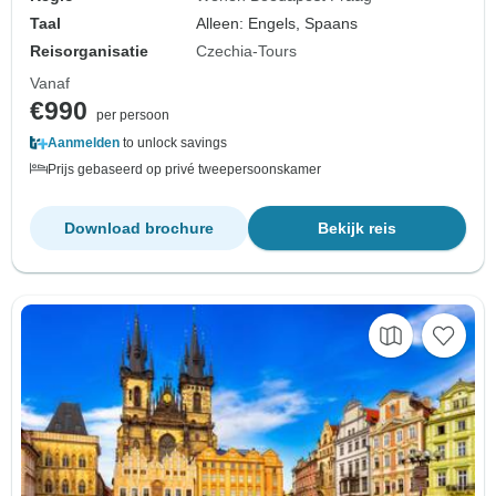
Taal
Alleen: Engels, Spaans
Reisorganisatie
Czechia-Tours
Vanaf
€990
per persoon
Aanmelden
to unlock savings
Prijs gebaseerd op privé tweepersoonskamer
Download brochure
Bekijk reis