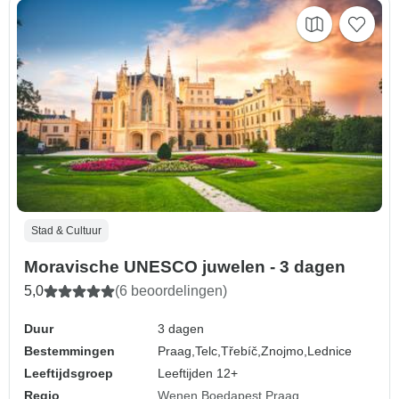
Stad & Cultuur
Moravische UNESCO juwelen - 3 dagen
5,0
(6 beoordelingen)
Duur
3 dagen
Bestemmingen
Praag,
Telc,
Třebíč,
Znojmo,
Lednice
Leeftijdsgroep
Leeftijden 12+
Regio
Wenen Boedapest Praag