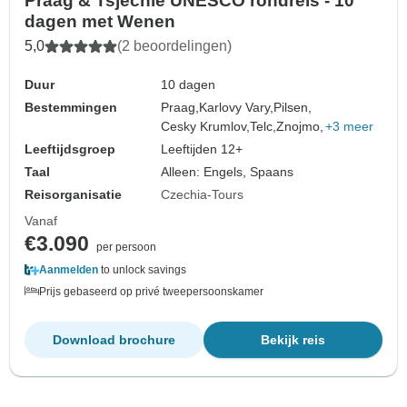
Praag & Tsjechië UNESCO rondreis - 10
dagen met Wenen
5,0
(2 beoordelingen)
Duur
10 dagen
Bestemmingen
Praag,
Karlovy Vary,
Pilsen,
Cesky Krumlov,
Telc,
Znojmo,
+3 meer
Leeftijdsgroep
Leeftijden 12+
Taal
Alleen: Engels, Spaans
Reisorganisatie
Czechia-Tours
Vanaf
€3.090
per persoon
Aanmelden
to unlock savings
Prijs gebaseerd op privé tweepersoonskamer
Download brochure
Bekijk reis