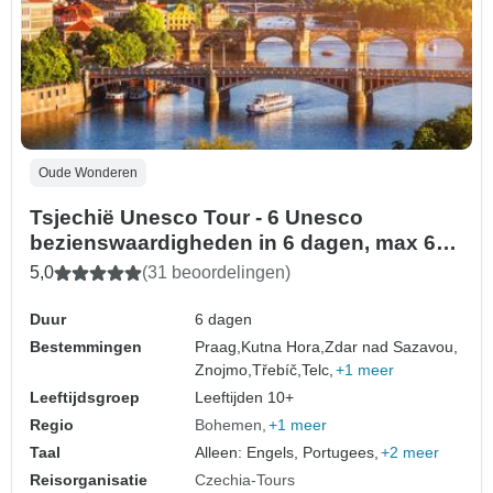
Oude Wonderen
Tsjechië Unesco Tour - 6 Unesco
bezienswaardigheden in 6 dagen, max 6
personen per tour
5,0
(31 beoordelingen)
Duur
6 dagen
Bestemmingen
Praag,
Kutna Hora,
Zdar nad Sazavou,
Znojmo,
Třebíč,
Telc,
+1 meer
Leeftijdsgroep
Leeftijden 10+
Regio
Bohemen
+1 meer
Taal
Alleen: Engels, Portugees,
+2 meer
Reisorganisatie
Czechia-Tours