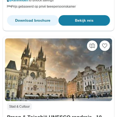
Aanmelden
to unlock savings
Prijs gebaseerd op privé tweepersoonskamer
Download brochure
Bekijk reis
Stad & Cultuur