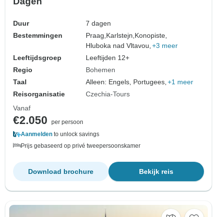
Dagen
Duur
7 dagen
Bestemmingen
Praag,
Karlstejn,
Konopiste,
Hluboka nad Vltavou,
+3 meer
Leeftijdsgroep
Leeftijden 12+
Regio
Bohemen
Taal
Alleen: Engels, Portugees,
+1 meer
Reisorganisatie
Czechia-Tours
Vanaf
€2.050
per persoon
Aanmelden
to unlock savings
Prijs gebaseerd op privé tweepersoonskamer
Download brochure
Bekijk reis