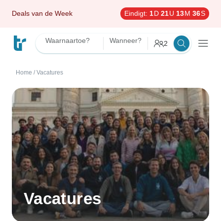
Deals van de Week
Eindigt:
1
D
21
U
13
M
36
S
Waarnaartoe?
Wanneer?
2
Home
/
Vacatures
Vacatures