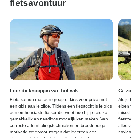
fietsavontuur
Leer de kneepjes van het vak
Ga zelfv
Fiets samen met een groep of kies voor privé met
Als je lie
een gids aan je zijde. Tijdens een fietstocht is je gids
eigen temp
een enthousiaste fietser die weet hoe hij je reis zo
misschien
gemakkelijk en naadloos mogelijk kan maken. Van
fietstoch
correcte ademhalingstechnieken en broodnodige
alles voor
motivatie tot ervoor zorgen dat iedereen een
navigatiea