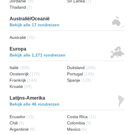
Jordanië
(8)
Sri Lanka
(7)
Thailand
(7)
Australië/Oceanië
Bekijk alle 17 rondreizen
Australië
(25)
Europa
Bekijk alle 1.271 rondreizen
Italië
(308)
Duitsland
(206)
Oostenrijk
(170)
Portugal
(149)
Frankrijk
(144)
Spanje
(128)
Kroatië
(49)
Latijns-Amerika
Bekijk alle 46 rondreizen
Ecuador
(15)
Costa Rica
(11)
Chili
(9)
Colombia
(9)
Argentinië
(8)
Mexico
(5)