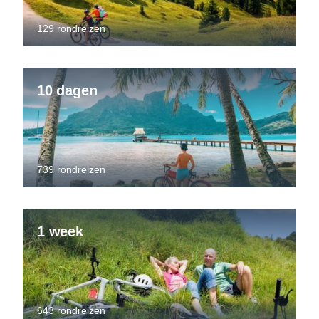
129 rondreizen
10 dagen
739 rondreizen
1 week
643 rondreizen