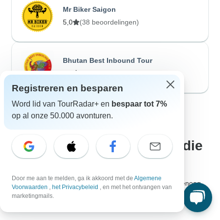
Mr Biker Saigon
5,0
(38 beoordelingen)
Bhutan Best Inbound Tour
5,0
(37 beoordelingen)
Registreren en besparen
Word lid van TourRadar+ en
bespaar tot 7%
op al onze 50.000 avonturen.
Andere avonturenstijlen die
je misschien leuk vindt
Door me aan te melden, ga ik akkoord met de
Algemene
Van gedachten veranderd? Geen nood, we hebben genoeg
Voorwaarden
,
het Privacybeleid
, en met het ontvangen van
avonturenstijlen voor ieders smaak - van de meest
marketingmails.
veeleisende fijnproever tot de hopeloze romanticus.