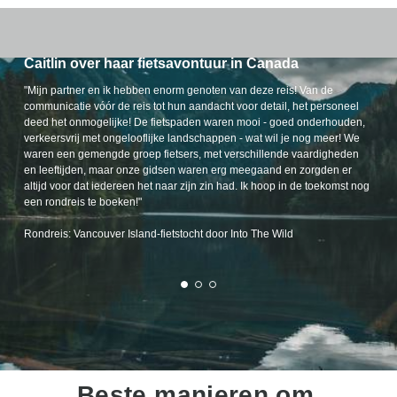
Caitlin over haar fietsavontuur in Canada
"Mijn partner en ik hebben enorm genoten van deze reis! Van de
communicatie vóór de reis tot hun aandacht voor detail, het personeel
deed het onmogelijke! De fietspaden waren mooi - goed onderhouden,
verkeersvrij met ongelooflijke landschappen - wat wil je nog meer! We
waren een gemengde groep fietsers, met verschillende vaardigheden
en leeftijden, maar onze gidsen waren erg meegaand en zorgden er
altijd voor dat iedereen het naar zijn zin had. Ik hoop in de toekomst nog
een rondreis te boeken!"
Rondreis: Vancouver Island-fietstocht door Into The Wild
Beste manieren om