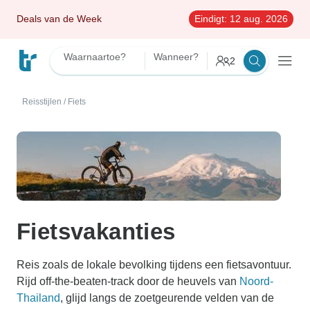
Deals van de Week
Eindigt:
12 aug. 2026
Waarnaartoe?
Wanneer?
2
Reisstijlen
/
Fiets
Fietsvakanties
Reis zoals de lokale bevolking tijdens een fietsavontuur.
Rijd off-the-beaten-track door de heuvels van
Noord-
Thailand
, glijd langs de zoetgeurende velden van de