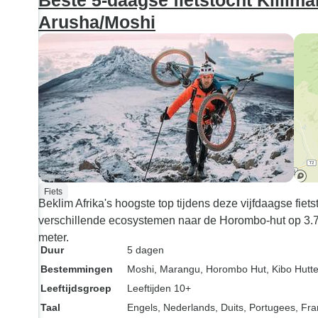
Beste 5-daagse fietstocht Kiilim
eindeloos. Daa
Arusha/Moshi
we op quads, e
een adrenalinek
door de woesti
langs kleine do
wind in mijn ge
was ongelooflij
kamelen waren 
maar dat gaf on
te genieten van 
de zonsonderga
Fiets
was zo goed ge
Beklim Afrika's hoogste top tijdens deze vijfdaagse fiets
we hoefden ner
verschillende ecosystemen naar de Horombo-hut op 3.7
denken, gewoon
meter.
Duur
5 dagen
Bestemmingen
Moshi
, Marangu
, Horombo Hut
, Kibo Hutt
Leeftijdsgroep
Leeftijden 10+
Taal
Engels, Nederlands, Duits, Portugees, Fr