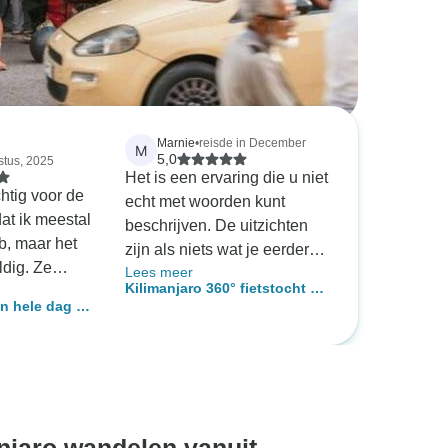
Marnie
•
reisde in December
M
5,0
stus, 2025
Het is een ervaring die u niet
htig voor de
echt met woorden kunt
at ik meestal
beschrijven. De uitzichten
b, maar het
zijn als niets wat je eerder
dig. Ze
Lees meer
gezien hebt. Omdat ik geluk
Kilimanjaro 360° fietstocht –
delijk uit en
heb zag ik op een morgen
n hele dag in
Tour de Kilimanjaro
ilig gevoel.
drie Giraffen, de bananen-
tballon, quad
l in de lucht
en koffieplantages gaan
ltocht
zo rustig en
dagenlang door, en als u
 angst
over de westkant fietst kijkt u
t. De
over het landschap Kenia in.
eken
Nadat ik er van