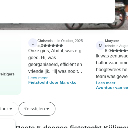
Chris
•
reisde in Oktober, 2025
Maryam
•
C
M
5,0
reisde in Augu
Onze gids, Abdul, was erg
5,0
Ik was zenuwac
goed. Hij was
ballonvaart omd
georganiseerd, efficiënt en
hoogtevrees he
vriendelijk. Hij was nooit
eizigers
team was gewel
Lees meer
opdringerig of veeleisend en
Fietstocht door Marokko
Lees meer
legden alles dui
was geduldig met iedereen.
Avontuur van ee
gaven me een ve
Hij deelde zijn kennis over
Marrakech: luch
Toen we eenmaa
Marokko en gaf ons veel
rijden en kamee
waren, was het 
nuttige reistips. We waren
duur
Reisstijlen
mooi dat ik mijn
erg tevreden over onze tour
helemaal verga
en het overtrof onze
landschappen l
verwachtingen.