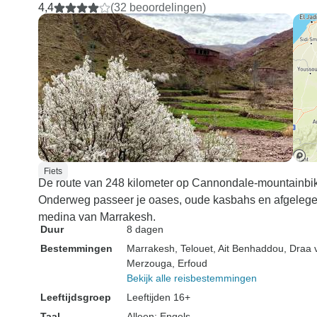
4,4
(32 beoordelingen)
Fiets
De route van 248 kilometer op Cannondale-mountainbik
Onderweg passeer je oases, oude kasbahs en afgelegen
medina van Marrakesh.
Duur
8 dagen
Bestemmingen
Marrakesh
, Telouet
, Ait Benhaddou
, Draa v
Merzouga
, Erfoud
Bekijk alle reisbestemmingen
Leeftijdsgroep
Leeftijden 16+
Taal
Alleen: Engels