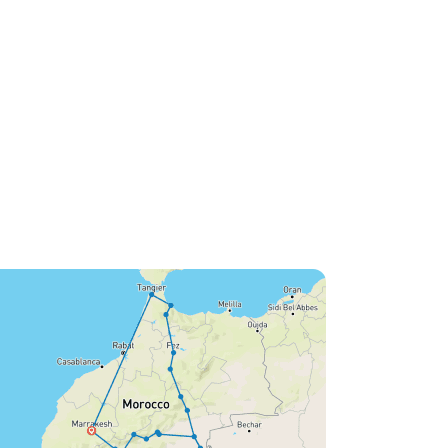
lichamelijk niet eens zo
zwaar voor mij, maar
geestelijk wel een kleine
uitdaging - en dat is
geweldig! U moet deze tocht
zeker eens meemaken. Ik
heb het met Victor en Hillary
gedaan.