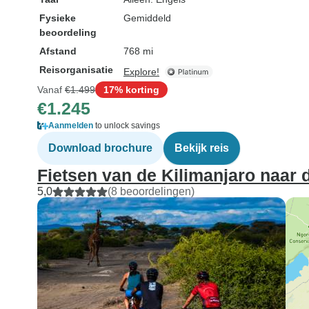
Fysieke
Gemiddeld
beoordeling
Afstand
768 mi
Reisorganisatie
Explore!
Vanaf
€1.499
17% korting
€1.245
Aanmelden
to unlock savings
Download brochure
Bekijk reis
Fietsen van de Kilimanjaro naar
5,0
(8 beoordelingen)