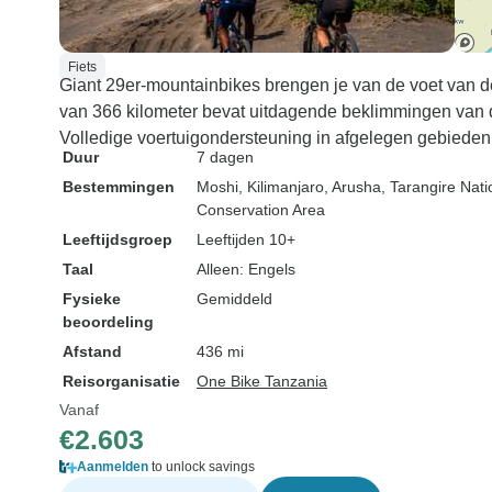
Fiets
Giant 29er-mountainbikes brengen je van de voet van d
van 366 kilometer bevat uitdagende beklimmingen van d
Volledige voertuigondersteuning in afgelegen gebieden
Duur
7 dagen
Bestemmingen
Moshi
, Kilimanjaro
, Arusha
, Tarangire Nat
Conservation Area
Leeftijdsgroep
Leeftijden 10+
Taal
Alleen: Engels
Fysieke
Gemiddeld
beoordeling
Afstand
436 mi
Reisorganisatie
One Bike Tanzania
Vanaf
€2.603
Aanmelden
to unlock savings