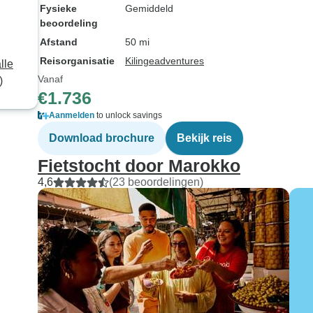
Fysieke
Gemiddeld
beoordeling
Afstand
50 mi
Reisorganisatie
Kilingeadventures
Vanaf
)
€1.736
Aanmelden
to unlock savings
Download brochure
Bekijk reis
Fietstocht door Marokko
4,6
(23 beoordelingen)