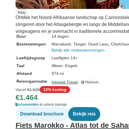
Fiets
Ontdek het Noord-Afrikaanse landschap op Cannondale-
slingeren door het Atlasgebergte en langs de Middelland
volgwagens en je overnacht in traditionele accommodat
Duur
14 dagen
Bestemmingen
Marrakesh
, Tanger
, Oued Laou
, Chefcha
Bekijk alle reisbestemmingen
Leeftijdsgroep
Leeftijden 14+
Taal
Alleen: Engels
Afstand
974 mi
Reisorganisatie
Intrepid Travel
Vanaf
€1.626
10% korting
€1.464
Aanmelden
to unlock savings
Download brochure
Bekijk reis
Fiets Marokko - Atlas tot de Saha