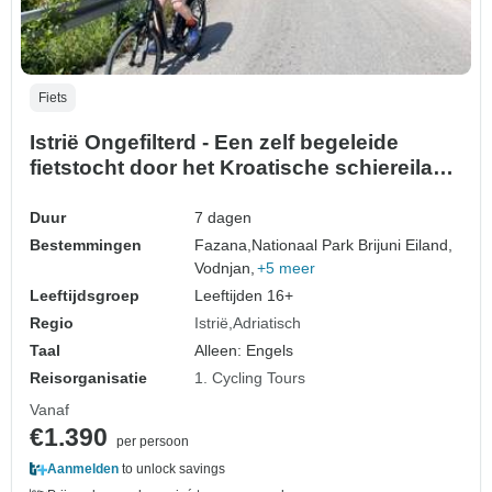
Fiets
Istrië Ongefilterd - Een zelf begeleide
fietstocht door het Kroatische schiereiland
voor fijnproevers
Duur
7 dagen
Bestemmingen
Fazana,
Nationaal Park Brijuni Eiland,
Vodnjan,
+5 meer
Leeftijdsgroep
Leeftijden 16+
Regio
Istrië
Adriatisch
Taal
Alleen: Engels
Reisorganisatie
1. Cycling Tours
Vanaf
€1.390
per persoon
Aanmelden
to unlock savings