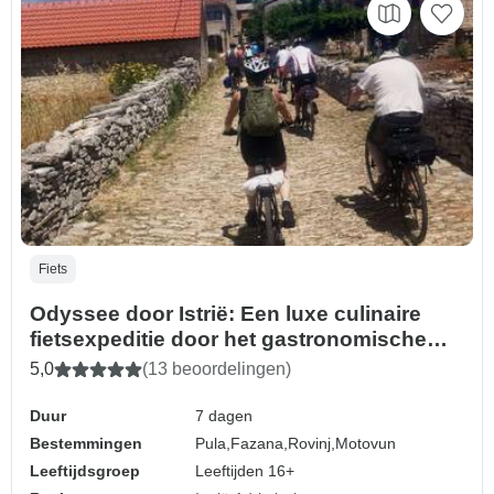
Fiets
Odyssee door Istrië: Een luxe culinaire
fietsexpeditie door het gastronomische
schiereiland van Kroatië
5,0
(13 beoordelingen)
Duur
7 dagen
Bestemmingen
Pula,
Fazana,
Rovinj,
Motovun
Leeftijdsgroep
Leeftijden 16+