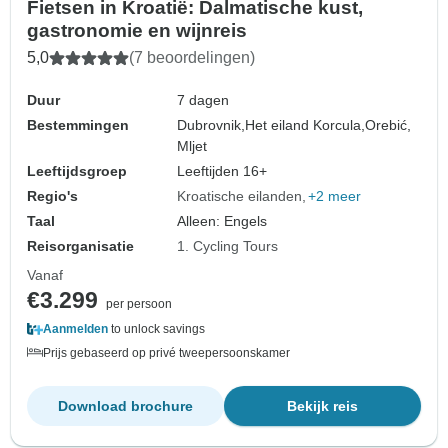
Fietsen in Kroatië: Dalmatische kust,
gastronomie en wijnreis
5,0
(7 beoordelingen)
Duur
7 dagen
Bestemmingen
Dubrovnik,
Het eiland Korcula,
Orebić,
Mljet
Leeftijdsgroep
Leeftijden 16+
Regio's
Kroatische eilanden
+2 meer
Taal
Alleen: Engels
Reisorganisatie
1. Cycling Tours
Vanaf
€3.299
per persoon
Aanmelden
to unlock savings
Prijs gebaseerd op privé tweepersoonskamer
Download brochure
Bekijk reis