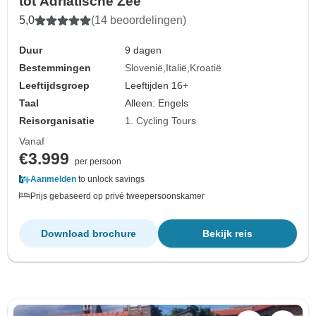
tot Adriatische Zee
5,0
(14 beoordelingen)
Duur
9 dagen
Bestemmingen
Slovenië
Italië
Kroatië
Leeftijdsgroep
Leeftijden 16+
Taal
Alleen: Engels
Reisorganisatie
1. Cycling Tours
Vanaf
€3.999
per persoon
Aanmelden
to unlock savings
Prijs gebaseerd op privé tweepersoonskamer
Download brochure
Bekijk reis