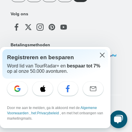
Volg ons
Betalingsmethoden
Registreren en besparen
Word lid van TourRadar+ en
bespaar tot 7%
op al onze 50.000 avonturen.
Download onze app
Copyright © TourRadar. Alle rechten voorbehouden.
Door me aan te melden, ga ik akkoord met de
Algemene
Voorwaarden
,
het Privacybeleid
, en met het ontvangen van
Juridische kennisgeving
Privacybeleid
Cookies
Algemene voorwaarden
marketingmails.