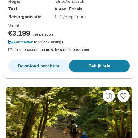
Regio
Istrië
Adriatisch
Taal
Alleen: Engels
Reisorganisatie
1. Cycling Tours
Vanaf
€3.199
per persoon
Aanmelden
to unlock savings
Prijs gebaseerd op privé tweepersoonskamer
Download brochure
Bekijk reis