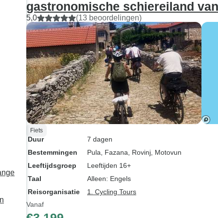
gastronomische schiereiland van
Op de laatste fie
5,0
(13 beoordelingen)
onze reis waren
13 km op gravelweg
was erg zorgelijk
op racefietsen. E
verteld dat we a
aanwijzingen zou
maar dat was niet
Fiets
Duur
7 dagen
Bestemmingen
Pula
, Fazana
, Rovinj
, Motovun
Leeftijdsgroep
Leeftijden 16+
Lange
Taal
Alleen: Engels
Reisorganisatie
1. Cycling Tours
en
Vanaf
€3.199