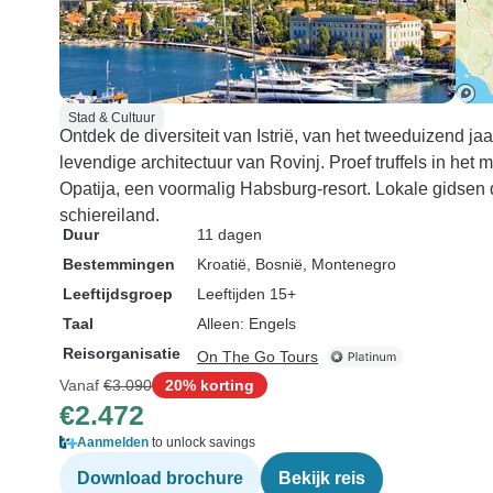
Stad & Cultuur
Ontdek de diversiteit van Istrië, van het tweeduizend 
levendige architectuur van Rovinj. Proef truffels in het
Opatija, een voormalig Habsburg-resort. Lokale gidsen 
schiereiland.
Duur
11 dagen
Bestemmingen
Kroatië
, Bosnië
, Montenegro
Leeftijdsgroep
Leeftijden 15+
Taal
Alleen: Engels
Reisorganisatie
On The Go Tours
Vanaf
€3.090
20% korting
€2.472
Aanmelden
to unlock savings
Download brochure
Bekijk reis