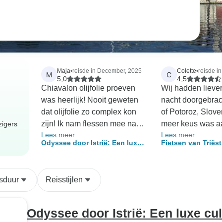
Maja
•
reisde in December, 2025
Colette
•
reisde i
M
C
5,0
4,5
Chiavalon olijfolie proeven
Wij hadden liever
was heerlijk! Nooit geweten
nacht doorgebrac
dat olijfolie zo complex kon
of Potoroz, Slove
zijn! Ik nam flessen mee naar
meer keus was a
zigers
Lees meer
Lees meer
huis. Fietsen door hun
restaurants en wink
Odyssee door Istrië: Een luxe
Fietsen van Triëst
boomgaarden achteraf
hotel Lovac was 
culinaire fietsexpeditie door
maakte de ervaring
er was niets ande
het gastronomische
compleet.Rovinj oude stad is
buurt en we ware
schiereiland van Kroatië
sduur
Reisstijlen
geweldig en de zee is
nachten. Alle and
prachtig!
waren zeer goed
Ze waren mooi g
Odyssee door Istrië: Een luxe cul
precies waar wij 