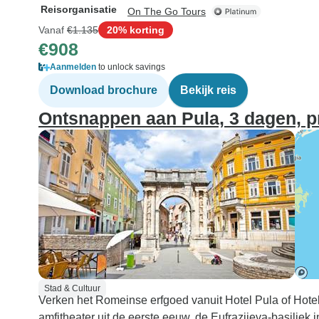
Reisorganisatie
On The Go Tours
Vanaf
€1.135
20% korting
€908
Aanmelden
to unlock savings
Download brochure
Bekijk reis
Ontsnappen aan Pula, 3 dagen, p
Stad & Cultuur
Verken het Romeinse erfgoed vanuit Hotel Pula of Hote
amfitheater uit de eerste eeuw, de Eufrazijeva-basiliek