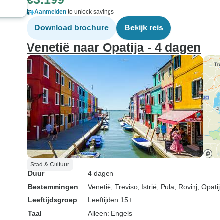
Aanmelden
to unlock savings
Download brochure
Bekijk reis
Venetië naar Opatija - 4 dagen
Stad & Cultuur
Duur
4 dagen
Bestemmingen
Venetië
, Treviso
, Istrië
, Pula
, Rovinj
, Opati
Leeftijdsgroep
Leeftijden 15+
Taal
Alleen: Engels