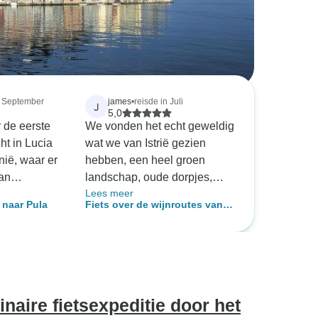
n September
james
•
reisde in Juli
J
5,0
 de eerste
We vonden het echt geweldig
ht in Lucia
wat we van Istrië gezien
nië, waar er
hebben, een heel groen
an
landschap, oude dorpjes,
Lees meer
els. Het
wijngaarden, olijfbomen en
 naar Pula
Fiets over de wijnroutes van
prima, maar
een prachtige blauwe zee!
Istrië
rs in de
De fietsen waren uitstekend
n er twee
en comfortabel. De kaarten
ere hotels
en tour informatie was ook
 gekozen.
uitstekend. Er waren meer
elegen,
heuvels dan we verwacht
inaire fietsexpeditie door het
wilden zijn.
hadden [ we wonen in een