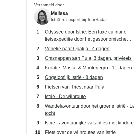
Verzameld door
Melissa
Istrië-reisexpert bij TourRadar
Odyssee door Istrië: Een luxe culinaire
fietsexpeditie door het gastronomische
schiereiland van Kroatië
Venetië naar Opatija - 4 dagen
Ontsnappen aan Pula, 3 dagen, privéreis
Kroatië, Mostar & Montenegro - 11 dagen
Ongelooflijk Istrië - 8 dagen
Fietsen van Triëst naar Pula
Istrië - De wijnroute
Wandelavontuur door het groene Istrië - 
tocht
Istrië - avontuurlijke vakanties met kinder
Fiets over de wijnroutes van Istrië