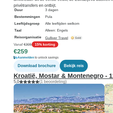
privétransfers en ontbijt.
Duur
3 dagen
Bestemmingen
Pula
Leeftijdsgroep
Alle leeftijden welkom
Taal
Alleen: Engels
Reisorganisatie
Gulliver Travel
Vanaf
€305
15% korting
€259
Aanmelden
to unlock savings
Download brochure
Bekijk reis
Kroatië, Mostar & Montenegro - 
5,0
(1 beoordeling)