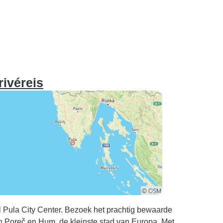
rivéreis
l Pula City Center. Bezoek het prachtig bewaarde
 in Poreč en Hum, de kleinste stad van Europa. Met