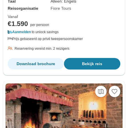
Taal
Alleen: Engels
Reisorganisatie
Fiore Tours
Vanaf
€1.590
per persoon
Aanmelden
to unlock savings
Prijs gebaseerd op privé tweepersoonskamer
Reservering vereist min. 2 reizigers
Download brochure
Bekijk reis