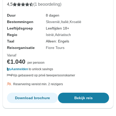
4,5
(1 beoordeling)
Duur
8 dagen
Bestemmingen
Slovenië
Italië
Kroatië
Leeftijdsgroep
Leeftijden 18+
Regio
Istrië
Adriatisch
Taal
Alleen: Engels
Reisorganisatie
Fiore Tours
Vanaf
€1.040
per persoon
Aanmelden
to unlock savings
Prijs gebaseerd op privé tweepersoonskamer
Reservering vereist min. 2 reizigers
Download brochure
Bekijk reis