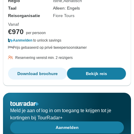
Regio
Istrië
Adriatisch
Taal
Alleen: Engels
Reisorganisatie
Fiore Tours
Vanaf
€970
per persoon
Aanmelden
to unlock savings
Prijs gebaseerd op privé tweepersoonskamer
Reservering vereist min. 2 reizigers
Download brochure
Bekijk reis
Meld je aan of log in om toegang te krijgen tot je
kortingen bij TourRadar+
Aanmelden