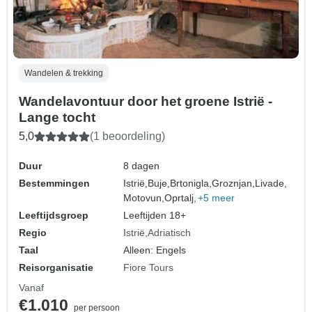
Wandelen & trekking
Wandelavontuur door het groene Istrië -
Lange tocht
5,0
(1 beoordeling)
Duur
8 dagen
Bestemmingen
Istrië,
Buje,
Brtonigla,
Groznjan,
Livade,
Motovun,
Oprtalj,
+5 meer
Leeftijdsgroep
Leeftijden 18+
Regio
Istrië
Adriatisch
Taal
Alleen: Engels
Reisorganisatie
Fiore Tours
Vanaf
€1.010
per persoon