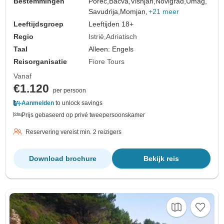
Bestemmingen
Porec,
Bacva,
Visnjan,
Novigrad,
Umag,
Savudrija,
Momjan,
+21 meer
Leeftijdsgroep
Leeftijden 18+
Regio
Istrië
Adriatisch
Taal
Alleen: Engels
Reisorganisatie
Fiore Tours
Vanaf
€1.120
per persoon
Aanmelden
to unlock savings
Prijs gebaseerd op privé tweepersoonskamer
Reservering vereist min. 2 reizigers
Download brochure
Bekijk reis