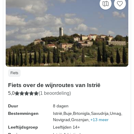
Fiets
Fiets over de wijnroutes van Istrië
5,0
(1 beoordeling)
Duur
8 dagen
Bestemmingen
Istrië,
Buje,
Brtonigla,
Savudrija,
Umag,
Novigrad,
Groznjan,
+13 meer
Leeftijdsgroep
Leeftijden 14+