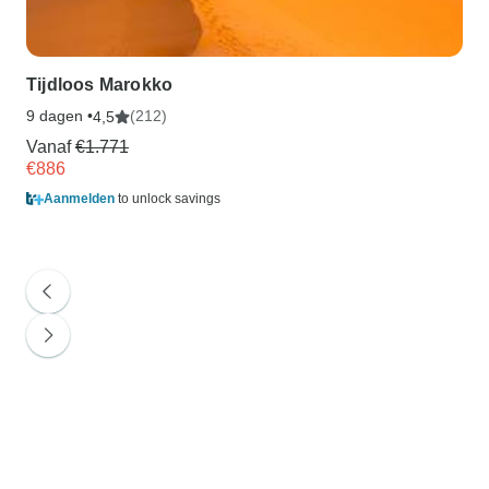
Tijdloos Marokko
9 dagen •
(212)
1
4,5
Vanaf
€1.771
€886
Aanmelden
to unlock savings