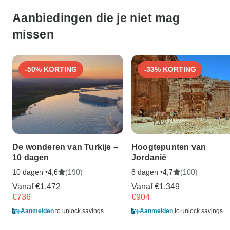
Aanbiedingen die je niet mag
missen
-50% KORTING
-33% KORTING
De wonderen van Turkije –
Hoogtepunten van
10 dagen
Jordanië
10 dagen •
(190)
8 dagen •
(100)
4,6
4,7
Vanaf
€1.472
Vanaf
€1.349
€736
€904
Aanmelden
to unlock savings
Aanmelden
to unlock savings