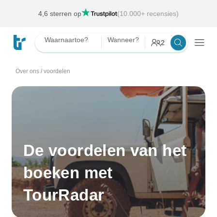
Kies uit wel 2500 reisorganisaties
Waarnaartoe?
Wanneer?
2
Over ons
/
voordelen
De voordelen van het
boeken met
TourRadar