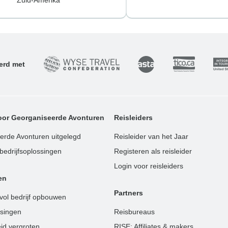
erd met
oor Georganiseerde Avonturen
Reisleiders
erde Avonturen uitgelegd
Reisleider van het Jaar
edrijfsoplossingen
Registeren als reisleider
Login voor reisleiders
en
Partners
vol bedrijf opbouwen
ssingen
Reisbureaus
id vergroten
RISE: Affiliates & makers