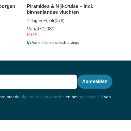
rborgen
Piramides & Nijl-cruise – incl.
Klassi
binnenlandse vluchten
Tanza
reisbe
7 dagen •
(378)
4,7
7 dagen
Vanaf
€1.081
€649
Vanaf
€1.644
Aanmelden
to unlock savings
Aanm
Aanmelden
oord met de
algemene voorwaarden
en het
privacybeleid
van