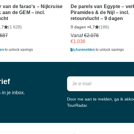
 van de farao's – Nijlcruise
De parels van Egypte – ve
 aan de GEM – incl.
Piramides & de Nijl – incl.
ucht
retourvlucht – 9 dagen
(1.628)
9 dagen •
(186)
,7
4,7
.687
Vanaf
€2.076
€1.038
en
to unlock savings
Aanmelden
to unlock savings
ief
in je inbox.
Door me aan te melden, ga ik akk
TourRadar.