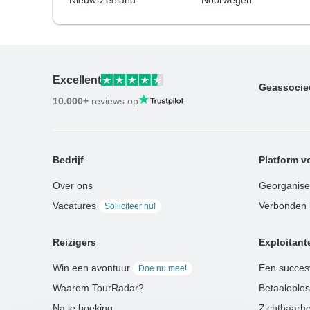
Excellent
Geassocie
10.000+
reviews op
Bedrijf
Platform v
Over ons
Georganise
Vacatures
Verbonden b
Solliciteer nu!
Reizigers
Exploitant
Win een avontuur
Een succes
Doe nu mee!
Waarom TourRadar?
Betaaloplo
Na je boeking
Zichtbaarhe