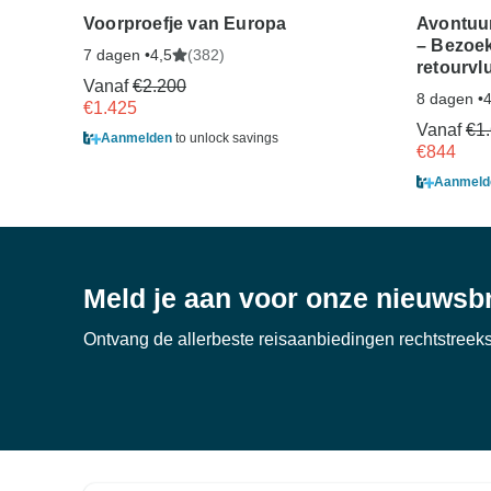
Voorproefje van Europa
Avontuur
– Bezoek
7 dagen •
(382)
4,5
retourvl
Vanaf
€2.200
8 dagen •
4
€1.425
Vanaf
€1
Aanmelden
to unlock savings
€844
Aanmeld
Meld je aan voor onze nieuwsbr
Ontvang de allerbeste reisaanbiedingen rechtstreeks 