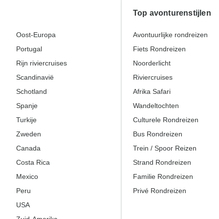
Top avonturenstijlen
Oost-Europa
Avontuurlijke rondreizen
Portugal
Fiets Rondreizen
Rijn riviercruises
Noorderlicht
Scandinavië
Riviercruises
Schotland
Afrika Safari
Spanje
Wandeltochten
Turkije
Culturele Rondreizen
Zweden
Bus Rondreizen
Canada
Trein / Spoor Reizen
Costa Rica
Strand Rondreizen
Mexico
Familie Rondreizen
Peru
Privé Rondreizen
USA
Zuid-Amerika