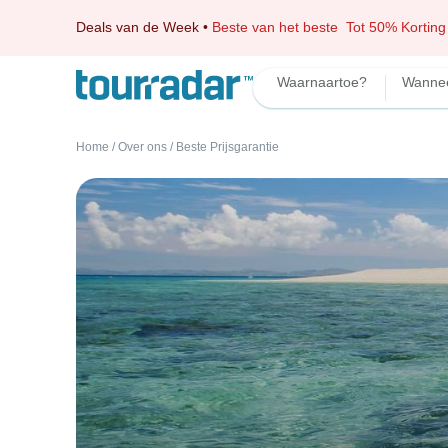
Deals van de Week
•
Beste van het beste
Tot 50% Korting
Waarnaartoe?
Wanne
Home
/
Over ons
/
Beste Prijsgarantie