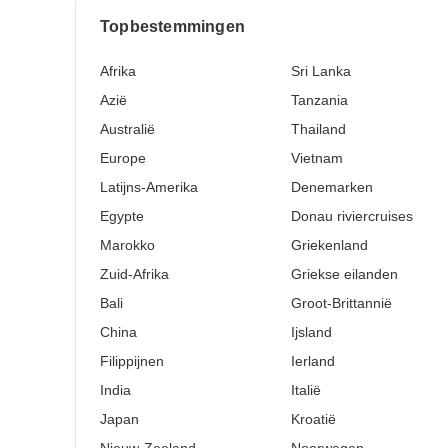
Topbestemmingen
Afrika
Sri Lanka
Azië
Tanzania
Australië
Thailand
Europe
Vietnam
Latijns-Amerika
Denemarken
Egypte
Donau riviercruises
Marokko
Griekenland
Zuid-Afrika
Griekse eilanden
Bali
Groot-Brittannië
China
Ijsland
Filippijnen
Ierland
India
Italië
Japan
Kroatië
Nieuw-Zeeland
Noorwegen