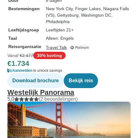
Duur
8 dagen
Bestemmingen
New York City
, Finger Lakes
, Niagara Falls
(VS)
, Gettysburg
, Washington DC
,
Philadelphia
Leeftijdsgroep
Leeftijden 21+
Taal
Alleen: Engels
Reisorganisatie
Travel Talk
Vanaf
€2.477
30% korting
€1.734
Aanmelden
to unlock savings
Download brochure
Bekijk reis
Westelijk Panorama
5,0
(2 beoordelingen)