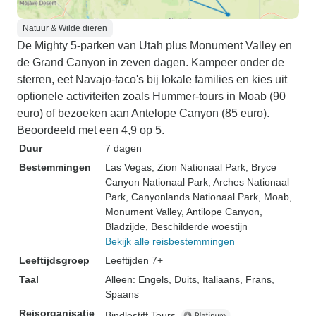
Natuur & Wilde dieren
De Mighty 5-parken van Utah plus Monument Valley en
de Grand Canyon in zeven dagen. Kampeer onder de
sterren, eet Navajo-taco's bij lokale families en kies uit
optionele activiteiten zoals Hummer-tours in Moab (90
euro) of bezoeken aan Antelope Canyon (85 euro).
Beoordeeld met een 4,9 op 5.
Duur
7 dagen
Bestemmingen
Las Vegas
, Zion Nationaal Park
, Bryce
Canyon Nationaal Park
, Arches Nationaal
Park
, Canyonlands Nationaal Park
, Moab
,
Monument Valley
, Antilope Canyon
,
Bladzijde
, Beschilderde woestijn
Bekijk alle reisbestemmingen
Leeftijdsgroep
Leeftijden 7+
Taal
Alleen: Engels, Duits, Italiaans, Frans,
Spaans
Reisorganisatie
Bindlestiff Tours