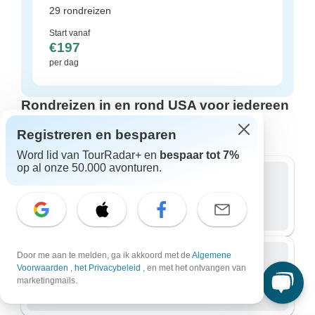
29 rondreizen
Start vanaf
€197
per dag
Rondreizen in en rond USA voor iedereen
Met wie reis je?
Registreren en besparen
Word lid van TourRadar+ en
bespaar tot 7%
op al onze 50.000 avonturen.
Groep
810 rondreizen in USA
Door me aan te melden, ga ik akkoord met de
Algemene
Voorwaarden
,
het Privacybeleid
, en met het ontvangen van
Kleine groep
marketingmails.
277 rondreizen in USA