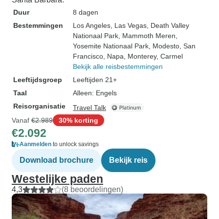
Duur
8 dagen
Bestemmingen
Los Angeles
, Las Vegas
, Death Valley
Nationaal Park
, Mammoth Meren
,
Yosemite Nationaal Park
, Modesto
, San
Francisco
, Napa
, Monterey
, Carmel
Bekijk alle reisbestemmingen
Leeftijdsgroep
Leeftijden 21+
Taal
Alleen: Engels
Reisorganisatie
Travel Talk
Vanaf
€2.989
30% korting
€2.092
Aanmelden
to unlock savings
Download brochure
Bekijk reis
Westelijke paden
4,3
(8 beoordelingen)