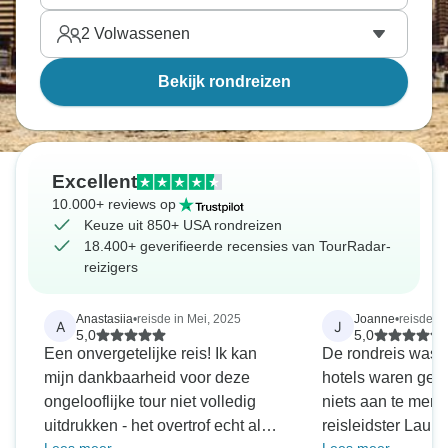
2
Volwassenen
Bekijk rondreizen
Excellent
10.000+ reviews op
Keuze uit 850+ USA rondreizen
18.400+ geverifieerde recensies van TourRadar-
reizigers
Anastasiia
•
reisde in Mei, 2025
Joanne
•
reisde in
A
J
5,0
5,0
Een onvergetelijke reis! Ik kan
De rondreis was u
mijn dankbaarheid voor deze
hotels waren gew
ongelooflijke tour niet volledig
niets aan te merk
uitdrukken - het overtrof echt al
reisleidster Laur