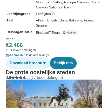
Monument Valley
, Antilope Canyon
, Grand
Canyon Nationaal Park
Leeftijdsgroep
Leeftijden 7+
Taal
Alleen: Engels, Duits, Italiaans, Frans,
Spaans
Reisorganisatie
Bindlestiff Tours
Vanaf
€2.466
+€74 lokale betalingen
Aanmelden
to unlock savings
Download brochure
Bekijk reis
De grote oostelijke steden
3,9
(17 beoordelingen)