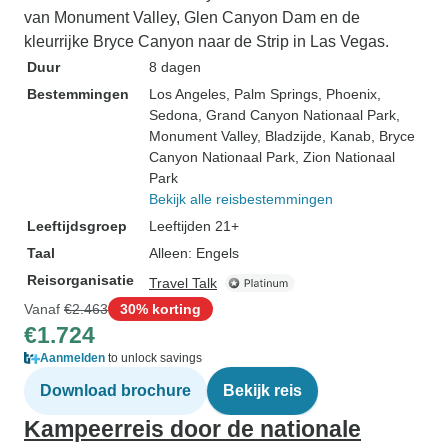
van Monument Valley, Glen Canyon Dam en de
kleurrijke Bryce Canyon naar de Strip in Las Vegas.
Duur
8 dagen
Bestemmingen
Los Angeles
, Palm Springs
, Phoenix
,
Sedona
, Grand Canyon Nationaal Park
,
Monument Valley
, Bladzijde
, Kanab
, Bryce
Canyon Nationaal Park
, Zion Nationaal
Park
Bekijk alle reisbestemmingen
Leeftijdsgroep
Leeftijden 21+
Taal
Alleen: Engels
Reisorganisatie
Travel Talk
Vanaf
€2.463
30% korting
€1.724
Aanmelden
to unlock savings
Download brochure
Bekijk reis
Kampeerreis door de nationale