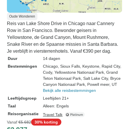
Oude Wonderen
Reis van Lake Shore Drive in Chicago naar Cannery
Row in San Francisco. Bewonder geisers in
Yellowstone, de Grand Canyon, Mount Rushmore,
Snake River en de Spaanse missies in Santa Barbara.
Je verblijft in viersterrenhotels. Vanaf €390 per dag.
Duur
14 dagen
Bestemmingen
Chicago
, Sioux Falls
, Keystone
, Rapid City
,
Cody
, Yellowstone Nationaal Park
, Grand
Teton Nationaal Park
, Salt Lake City
, Bryce
Canyon Nationaal Park
, Powell meer, UT
Bekijk alle reisbestemmingen
Leeftijdsgroep
Leeftijden 21+
Taal
Alleen: Engels
Reisorganisatie
Travel Talk
Vanaf
€5.682
30% korting