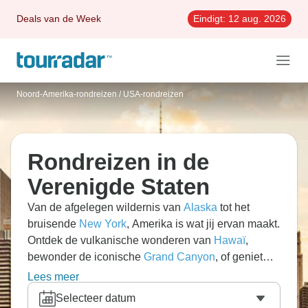
Deals van de Week
Eindigt:
12 aug. 2026
Noord-Amerika-rondreizen
/
USA-rondreizen
Rondreizen in de
Verenigde Staten
Van de afgelegen wildernis van
Alaska
tot het
bruisende
New York
, Amerika is wat jij ervan maakt.
Ontdek de vulkanische wonderen van
Hawaï
,
bewonder de iconische
Grand Canyon
, of geniet
van een relaxte cruise langs
de Mississippi
. De
Lees meer
Verenigde Staten is een adembenemend avontuur
Selecteer datum
het gehele jaar door.