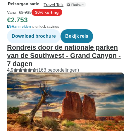
Reisorganisatie
Travel Talk
Vanaf
€3.933
30% korting
€2.753
Aanmelden
to unlock savings
Download brochure
Bekijk reis
Rondreis door de nationale parken
van de Southwest - Grand Canyon -
7 dagen
4,9
(163 beoordelingen)