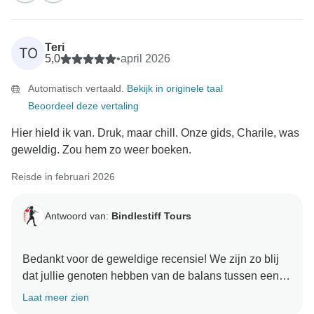
Teri
TO
5,0
•
april 2026
Automatisch vertaald.
Bekijk in originele taal
Beoordeel deze vertaling
Hier hield ik van. Druk, maar chill. Onze gids, Charile, was
geweldig. Zou hem zo weer boeken.
Reisde in februari 2026
Antwoord van:
Bindlestiff Tours
Bedankt voor de geweldige recensie! We zijn zo blij
dat jullie genoten hebben van de balans tussen een
actieve en ontspannen reis. Charlie zal blij zijn met je
Laat meer zien
vriendelijke woorden - we zouden het geweldig