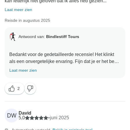
kan letterlijk niet geloven dat ik alles heb gezien...
Laat meer zien
Reisde in augustus 2025
Antwoord van:
Bindlestiff Tours
Bedankt voor de gedetailleerde recensie! Het klinkt
als een onvergetelijke ervaring. Fijn dat je er het beste
van hebt gemaakt, ondanks de uitdagingen!
Laat meer zien
2
David
DW
5,0
•
juni 2025