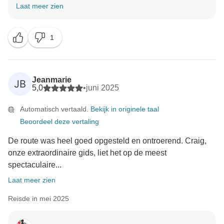
vijfsterrenbeoordeling! We vinden het geweldig om te
Laat meer zien
horen over je fantastische ervaring met ons. Je
lovende feedback maakt onze dag echt vrolijker. We
1
Jeanmarie
JB
5,0
•
juni 2025
Automatisch vertaald.
Bekijk in originele taal
Beoordeel deze vertaling
De route was heel goed opgesteld en ontroerend. Craig,
onze extraordinaire gids, liet het op de meest
spectaculaire...
Laat meer zien
Reisde in mei 2025