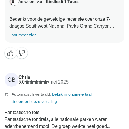
Antwoord van:
Bindlestiff Tours
Bedankt voor de geweldige recensie over onze 7-
daagse Southwest National Parks Grand Canyon
Camping Tour. We zijn zo blij om te horen dat je zo'n
Laat meer zien
geweldige tijd hebt gehad. We hebben je vriendelijke
woorden doorgegeven aan Craig en ons team. We
Chris
CB
5,0
•
mei 2025
Automatisch vertaald.
Bekijk in originele taal
Beoordeel deze vertaling
Fantastische reis
Fantastische rondreis, alle nationale parken waren
adembenemend mooi! De groep werkte heel goed...