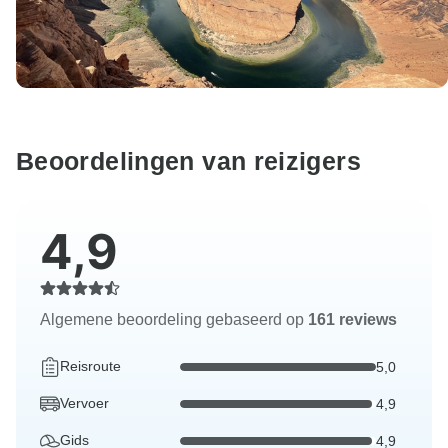
Beoordelingen van reizigers
4,9
Algemene beoordeling gebaseerd op
161 reviews
Reisroute
5,0
Vervoer
4,9
Gids
4,9