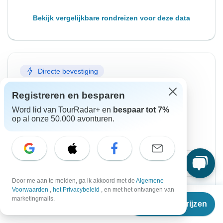
Bekijk vergelijkbare rondreizen voor deze data
Directe bevestiging
Vanaf Zondag
Tot Zaterdag
Registreren en besparen
6 sep. 2026
12 sep. 2026
Word lid van TourRadar+ en
bespaar tot 7%
op al onze 50.000 avonturen.
Engels
+4 meer
Gegarandeerd vertrek
€1.726
Vanaf:
per persoon
Door me aan te melden, ga ik akkoord met de
Algemene
Aanmelden
to unlock savings
Voorwaarden
,
het Privacybeleid
, en met het ontvangen van
Vanaf
marketingmails.
Reisdata & prijzen
Prijs gebaseerd op gedeelde kamer
€
1.726
per persoon
Gezamenlijk geldpotje voor eten
€108