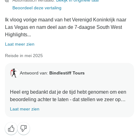
Automatisch vertaald.
Bekijk in originele taal
Beoordeel deze vertaling
Ik vloog vorige maand van het Verenigd Koninkrijk naar
Las Vegas en nam deel aan de 7-daagse South West
Highlights...
Laat meer zien
Reisde in mei 2025
Antwoord van:
Bindlestiff Tours
Heel erg bedankt dat je de tijd hebt genomen om een
beoordeling achter te laten - dat stellen we zeer op
prijs! We zijn blij om te horen dat je genoten hebt van
Laat meer zien
je ervaring met ons. We stellen je vriendelijke
woorden erg op prijs en we zijn blij om te weten dat
Joe, Aurora en Grecia aan je verwachtingen hebben
voldaan. We hopen je snel weer te zien