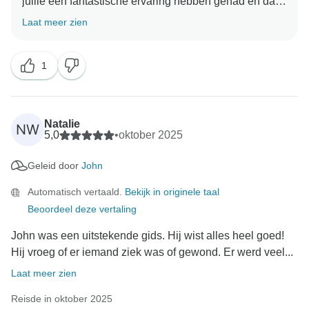
jullie een fantastische ervaring hebben gehad en dat
Aurora heeft geholpen om het echt onvergetelijk te
Laat meer zien
maken. We zullen je vriendelijke woorden zeker aan
1
Natalie
NW
5,0
•
oktober 2025
Geleid door
John
Automatisch vertaald.
Bekijk in originele taal
Beoordeel deze vertaling
John was een uitstekende gids. Hij wist alles heel goed!
Hij vroeg of er iemand ziek was of gewond. Er werd veel...
Laat meer zien
Reisde in oktober 2025