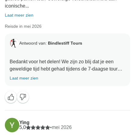
iconische...
Laat meer zien
Reisde in mei 2026
Antwoord van:
Bindlestiff Tours
Bedankt voor het delen! We zijn zo blij dat je een
geweldige tijd hebt gehad tijdens de 7-daagse tour
door de parken van Las Vegas en dat je hebt genoten
Laat meer zien
van de verschillende wandelingen en activiteiten. Het
is geweldig om te horen dat Joe geholpen heeft om de
ervaring leuk, vriendelijk en informatief te maken
Ying
5,0
•
mei 2026