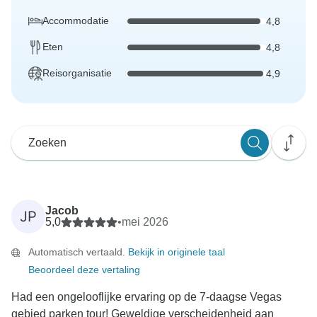
Accommodatie
4,8
Eten
4,8
Reisorganisatie
4,9
Jacob
JP
5,0
•
mei 2026
Automatisch vertaald.
Bekijk in originele taal
Beoordeel deze vertaling
Had een ongelooflijke ervaring op de 7-daagse Vegas
gebied parken tour! Geweldige verscheidenheid aan