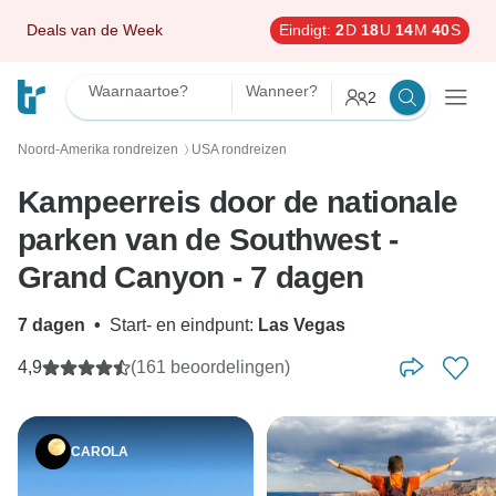
Deals van de Week
Eindigt:
2
D
18
U
14
M
39
S
Waarnaartoe?
Wanneer?
2
Noord-Amerika rondreizen
USA rondreizen
〉
Kampeerreis door de nationale
parken van de Southwest -
Grand Canyon - 7 dagen
7 dagen
•
Start- en eindpunt:
Las Vegas
4,9
(161 beoordelingen)
CAROLA