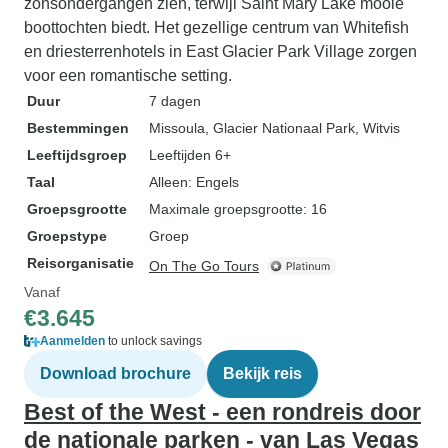
zonsondergangen zien, terwijl Saint Mary Lake mooie
boottochten biedt. Het gezellige centrum van Whitefish
en driesterrenhotels in East Glacier Park Village zorgen
voor een romantische setting.
Duur
7 dagen
Bestemmingen
Missoula
, Glacier Nationaal Park
, Witvis
Leeftijdsgroep
Leeftijden 6+
Taal
Alleen: Engels
Groepsgrootte
Maximale groepsgrootte: 16
Groepstype
Groep
Reisorganisatie
On The Go Tours
Vanaf
€3.645
Aanmelden
to unlock savings
Download brochure
Bekijk reis
Best of the West - een rondreis door
de nationale parken - van Las Vegas