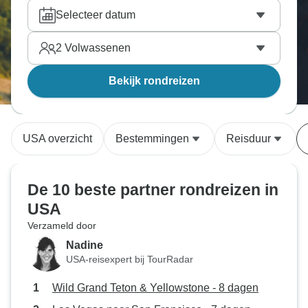
charme van Grand Canyon Nationaal Park zal jullie
Selecteer datum
beiden betoveren. Vind de tour naar USA die
perfect is voor jullie tweetjes, reis samen en bekijk
2
Volwassenen
de wereld van dichtbij. Onze reisexperts hebben
alle tours doorzocht en hebben handmatig de beste
Bekijk rondreizen
partner avontuurlijke reizen
gekozen.
USA overzicht
Bestemmingen
Reisduur
De 10 beste partner rondreizen in
USA
Verzameld door
Nadine
USA-reisexpert bij TourRadar
Wild Grand Teton & Yellowstone - 8 dagen