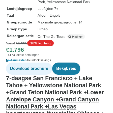
Park
, Yellowstone Nationaal Park
Leeftijdsgroep
Leeftijden 7+
Taal
Alleen: Engels
Groepsgrootte
Maximale groepsgrootte: 14
Groepstype
Groep
Reisorganisatie
On The Go Tours
Vanaf
€1.995
10% korting
€1.796
+€173 lokale betalingen
Aanmelden
to unlock savings
Download brochure
Bekijk reis
7-daagse San Francisco + Lake
Tahoe + Yellowstone National Park
+Grand Teton National Park +Lower
Antelope Canyon +Grand Canyon
National Park +Las Vegas