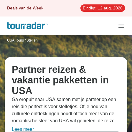
Deals van de Week
Eindigt:
12 aug. 2026
USA Tours
/
Stellen
Partner reizen &
vakantie pakketten in
USA
Ga eropuit naar USA samen met je partner op een
reis die perfect is voor stelletjes. Of je nou van
culturele ontdekkingen houdt of toch meer van de
romantische sfeer van USA wil genieten, de reizen
brengen je naar de straatjes van Las Vegas en de
Lees meer