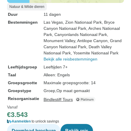
Natuur & Wilde dieren
Duur
11 dagen
Bestemmingen
Las Vegas
, Zion Nationaal Park
, Bryce
Canyon Nationaal Park
, Arches Nationaal
Park
, Canyonlands Nationaal Park
,
Monument Valley
, Antilope Canyon
, Grand
Canyon Nationaal Park
, Death Valley
Nationaal Park
, Yosemite Nationaal Park
Bekijk alle reisbestemmingen
Leeftijdsgroep
Leeftijden 7+
Taal
Alleen: Engels
Groepsgrootte
Maximale groepsgrootte: 14
Groepstype
Groep
Op maat gemaakt
Reisorganisatie
Bindlestiff Tours
Vanaf
€3.543
Aanmelden
to unlock savings
Download brochure
Bekijk reis