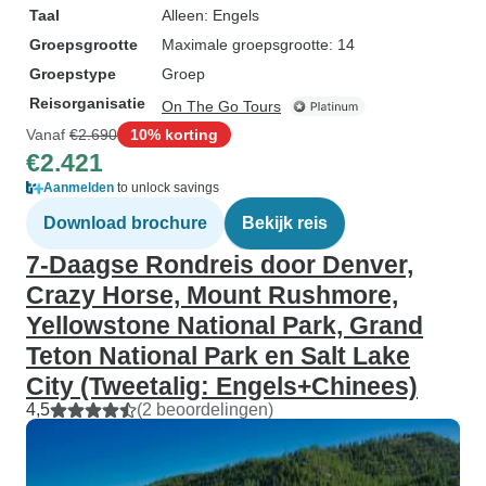
Taal
Alleen: Engels
Groepsgrootte
Maximale groepsgrootte: 14
Groepstype
Groep
Reisorganisatie
On The Go Tours
Vanaf
€2.690
10% korting
€2.421
Aanmelden
to unlock savings
Download brochure
Bekijk reis
7-Daagse Rondreis door Denver,
Crazy Horse, Mount Rushmore,
Yellowstone National Park, Grand
Teton National Park en Salt Lake
City (Tweetalig: Engels+Chinees)
4,5
(2 beoordelingen)