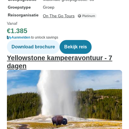
Groepstype
Groep
Reisorganisatie
On The Go Tours
Vanaf
€1.385
Aanmelden
to unlock savings
Download brochure
Bekijk reis
Yellowstone kampeeravontuur - 7
dagen