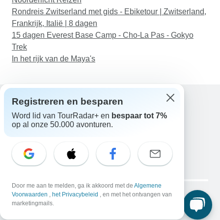
Rondreis Zwitserland met gids - Ebiketour | Zwitserland,
Frankrijk, Italië | 8 dagen
15 dagen Everest Base Camp - Cho-La Pas - Gokyo
Trek
In het rijk van de Maya's
Registreren en besparen
Word lid van TourRadar+ en
bespaar tot 7%
Hulp
op al onze 50.000 avonturen.
Neem contact met ons op
Nederland +31 858 881 876
E-mail: support@tourradar.com
Taal selecteren
EN
DE
ES
FR
NL
Copyright © TourRadar. Alle rechten voorbehouden.
Door me aan te melden, ga ik akkoord met de
Algemene
Juridische kennisgeving
Voorwaarden
,
het Privacybeleid
Privacybeleid
, en met het ontvangen van
Cookies
marketingmails.
Algemene voorwaarden