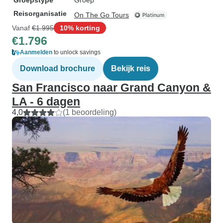
Groepstype
Groep
Reisorganisatie
On The Go Tours
Vanaf
€1.995
10% korting
€1.796
Aanmelden
to unlock savings
Download brochure
Bekijk reis
San Francisco naar Grand Canyon &
LA - 6 dagen
4,0
(1 beoordeling)