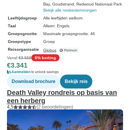
Bay
, Goudstrand
, Redwood Nationaal Park
Bekijk alle reisbestemmingen
Leeftijdsgroep
Alle leeftijden welkom
Taal
Alleen: Engels
Groepsgrootte
Maximale groepsgrootte: 46
Groepstype
Groep
Reisorganisatie
Globus
Vanaf
€3.558
6% korting
€3.341
Aanmelden
to unlock savings
Download brochure
Bekijk reis
Death Valley rondreis op basis van
een herberg
4,5
(2 beoordelingen)