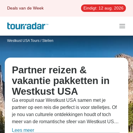
Deals van de Week
Eindigt:
12 aug. 2026
Westkust USA Tours
/
Stellen
Partner reizen &
vakantie pakketten in
Westkust USA
Ga eropuit naar Westkust USA samen met je
partner op een reis die perfect is voor stelletjes. Of
je nou van culturele ontdekkingen houdt of toch
meer van de romantische sfeer van Westkust USA
wil genieten, de reizen brengen je naar de straatjes
Lees meer