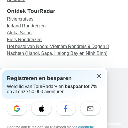
Ontdek TourRadar
Riviercruises
Ierland Rondreizen
Afrika Safari
Fiets Rondreizen
Het beste van Noord-Vietnam Rondreis 9 Dagen 8
Nachten (Hanoi, Sapa, Halong Bay en Ninh Binh)
Registreren en besparen
Word lid van TourRadar+ en
bespaar tot 7%
Hulp
op al onze 50.000 avonturen.
Neem contact met ons op
Nederland +31 858 881 876
E-mail: support@tourradar.com
Taal selecteren
EN
DE
ES
FR
NL
Copyright © TourRadar. Alle rechten voorbehouden.
Door me aan te melden, ga ik akkoord met de
Algemene