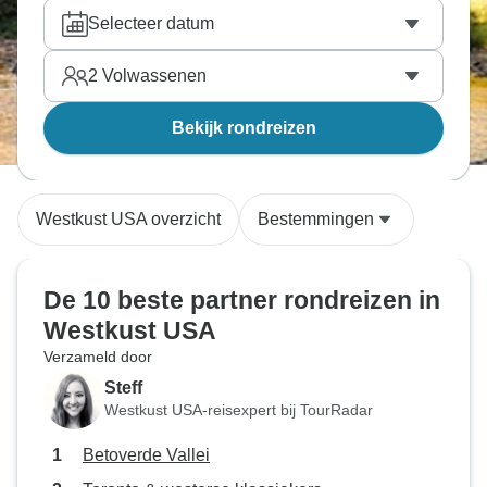
van Yosemite Nationaal Park en de charme van
Selecteer datum
San Francisco zal jullie beiden betoveren. Vind de
tour naar Westkust USA die perfect is voor jullie
2
Volwassenen
tweetjes, reis samen en bekijk de wereld van
dichtbij. Onze reisexperts hebben alle tours
Bekijk rondreizen
doorzocht en hebben handmatig de beste
partner
avontuurlijke vakanties
gekozen.
Westkust USA overzicht
Bestemmingen
De 10 beste partner rondreizen in
Westkust USA
Verzameld door
Steff
Westkust USA-reisexpert bij TourRadar
Betoverde Vallei