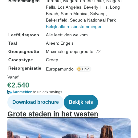
Bestemmingen
Toronto
, Niagara-on-the-Lake
, Niagara
Falls
, Los Angeles
, Beverly Hills
, Long
Beach
, Santa Monica
, Solvang
,
Bakersfield
, Sequoia Nationaal Park
Bekijk alle reisbestemmingen
Leeftijdsgroep
Alle leeftijden welkom
Taal
Alleen: Engels
Groepsgrootte
Maximale groepsgrootte: 72
Groepstype
Groep
Reisorganisatie
Europamundo
Vanaf
€2.540
Aanmelden
to unlock savings
Download brochure
Bekijk reis
Grote steden in het westen