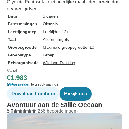
Olympic Peninsula, met heerlijke maaltijden bereid door
ervaren gidsen.
Duur
5 dagen
Bestemmingen
Olympia
Leeftijdsgroep
Leeftijden 12+
Taal
Alleen: Engels
Groepsgrootte
Maximale groepsgrootte: 10
Groepstype
Groep
Reisorganisatie
Wildland Trekking
Vanaf
€1.983
Aanmelden
to unlock savings
Download brochure
Bekijk reis
Avontuur aan de Stille Oceaan
5,0
(256 beoordelingen)