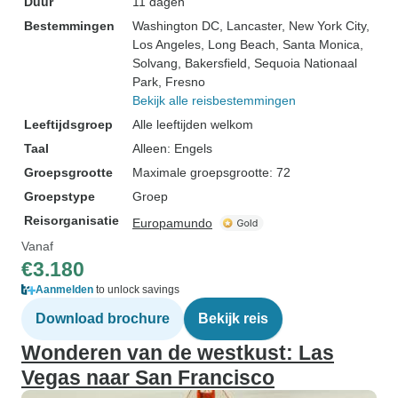
Duur
11 dagen
Bestemmingen
Washington DC
, Lancaster
, New York City
,
Los Angeles
, Long Beach
, Santa Monica
,
Solvang
, Bakersfield
, Sequoia Nationaal
Park
, Fresno
Bekijk alle reisbestemmingen
Leeftijdsgroep
Alle leeftijden welkom
Taal
Alleen: Engels
Groepsgrootte
Maximale groepsgrootte: 72
Groepstype
Groep
Reisorganisatie
Europamundo
Vanaf
€3.180
Aanmelden
to unlock savings
Download brochure
Bekijk reis
Wonderen van de westkust: Las
Vegas naar San Francisco