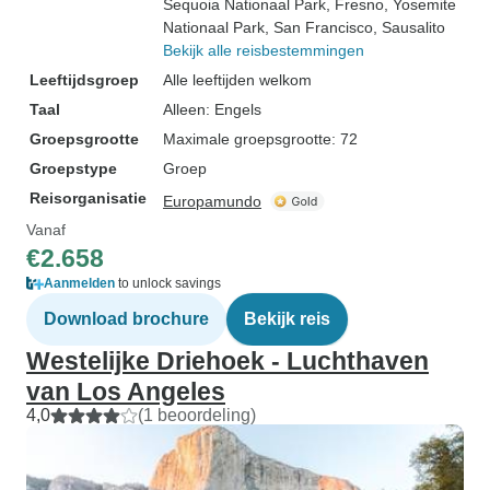
Sequoia Nationaal Park
, Fresno
, Yosemite
Nationaal Park
, San Francisco
, Sausalito
Bekijk alle reisbestemmingen
Leeftijdsgroep
Alle leeftijden welkom
Taal
Alleen: Engels
Groepsgrootte
Maximale groepsgrootte: 72
Groepstype
Groep
Reisorganisatie
Europamundo
Vanaf
€2.658
Aanmelden
to unlock savings
Download brochure
Bekijk reis
Westelijke Driehoek - Luchthaven
van Los Angeles
4,0
(1 beoordeling)