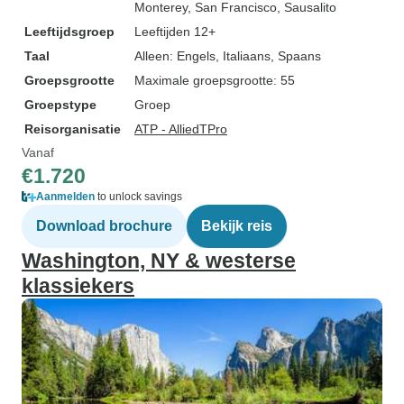
Monterey
, San Francisco
, Sausalito
Leeftijdsgroep
Leeftijden 12+
Taal
Alleen: Engels, Italiaans, Spaans
Groepsgrootte
Maximale groepsgrootte: 55
Groepstype
Groep
Reisorganisatie
ATP - AlliedTPro
Vanaf
€1.720
Aanmelden
to unlock savings
Download brochure
Bekijk reis
Washington, NY & westerse
klassiekers