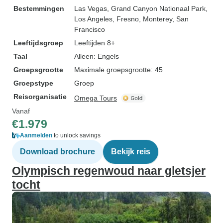
Bestemmingen
Las Vegas
, Grand Canyon Nationaal Park
,
Los Angeles
, Fresno
, Monterey
, San
Francisco
Leeftijdsgroep
Leeftijden 8+
Taal
Alleen: Engels
Groepsgrootte
Maximale groepsgrootte: 45
Groepstype
Groep
Reisorganisatie
Omega Tours
Vanaf
€1.979
Aanmelden
to unlock savings
Download brochure
Bekijk reis
Olympisch regenwoud naar gletsjer
tocht