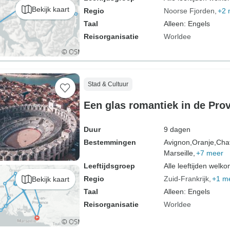
Bekijk kaart
Regio
Noorse Fjorden
+2 
Taal
Alleen: Engels
Reisorganisatie
Worldee
Stad & Cultuur
Een glas romantiek in de Pro
Duur
9 dagen
Bestemmingen
Avignon,
Oranje,
Cha
Marseille,
+7 meer
Leeftijdsgroep
Alle leeftijden welk
Regio
Zuid-Frankrijk
+1 m
Bekijk kaart
Taal
Alleen: Engels
Reisorganisatie
Worldee