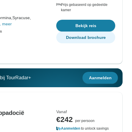
Prijs gebaseerd op gedeelde
kamer
rmina,
Syracuse,
1 meer
Bekijk reis
om
Download brochure
n bij TourRadar+
Aanmelden
Vanaf
appadocië
€242
per persoon
Aanmelden
to unlock savings