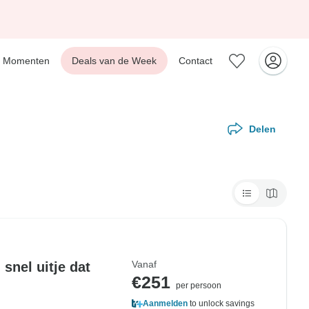
Momenten
Deals van de Week
Contact
Delen
Vanaf
 snel uitje dat
€251
per persoon
Aanmelden
to unlock savings