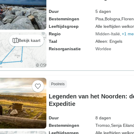
Duur
5 dagen
Bestemmingen
Pisa,
Bologna,
Floren
Leeftijdsgroep
Alle leeftijden welk
Regio
Midden-Italië
+1 me
Bekijk kaart
Taal
Alleen: Engels
Reisorganisatie
Worldee
Poolreis
Legenden van het Noorden: d
Expeditie
Duur
8 dagen
Bestemmingen
Tromso,
Senja Eiland
Leeftijdsgroep
Alle leeftijden welk