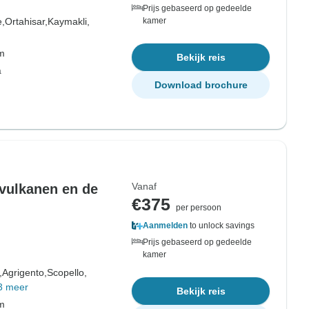
Prijs gebaseerd op gedeelde
,
Ortahisar,
Kaymakli,
kamer
om
Bekijk reis
a
Download brochure
Vanaf
 vulkanen en de
€375
per persoon
Aanmelden
to unlock savings
Prijs gebaseerd op gedeelde
kamer
,
Agrigento,
Scopello,
3 meer
Bekijk reis
om