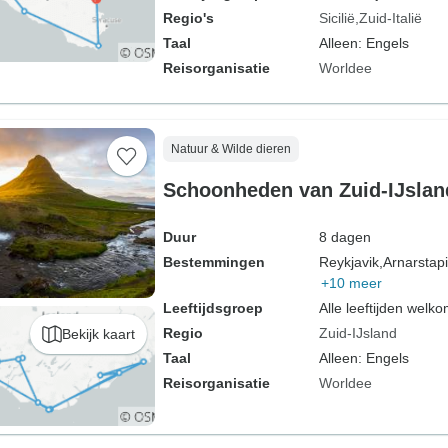
Regio's
Sicilië
Zuid-Italië
Taal
Alleen: Engels
Reisorganisatie
Worldee
Natuur & Wilde dieren
Schoonheden van Zuid-IJslan
Duur
8 dagen
Bestemmingen
Reykjavik,
Arnarstapi
+10 meer
Leeftijdsgroep
Alle leeftijden welk
Regio
Zuid-IJsland
Bekijk kaart
Taal
Alleen: Engels
Reisorganisatie
Worldee