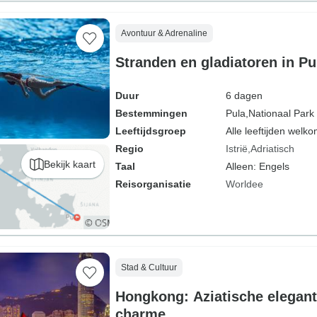
Avontuur & Adrenaline
Stranden en gladiatoren in Pu
Duur
6 dagen
Bestemmingen
Pula,
Nationaal Park 
Leeftijdsgroep
Alle leeftijden welk
Regio
Istrië
Adriatisch
Bekijk kaart
Taal
Alleen: Engels
Reisorganisatie
Worldee
Stad & Cultuur
Hongkong: Aziatische elegan
charme