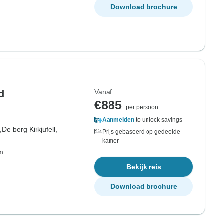
Download brochure
Vanaf
d
€885
per persoon
Aanmelden
to unlock savings
,
De berg Kirkjufell,
Prijs gebaseerd op gedeelde
kamer
om
Bekijk reis
Download brochure