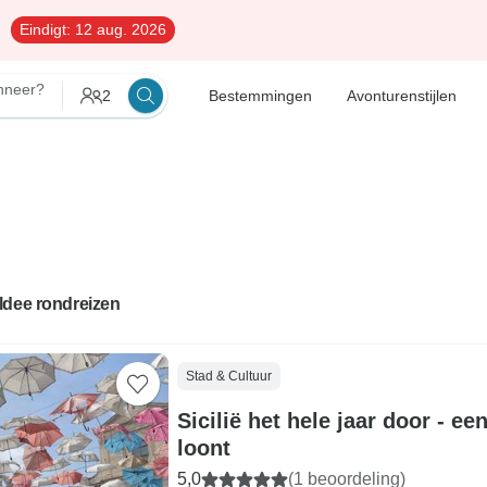
Eindigt:
12 aug. 2026
neer?
2
Bestemmingen
Avonturenstijlen
ldee rondreizen
Stad & Cultuur
Sicilië het hele jaar door - een
loont
5,0
(1 beoordeling)