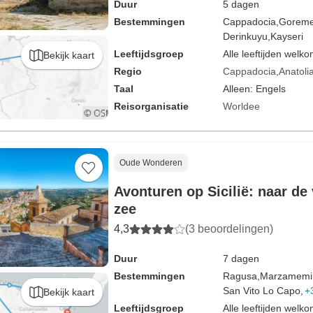
Duur
5 dagen
Bestemmingen
Cappadocia,
Goreme
Derinkuyu,
Kayseri
Leeftijdsgroep
Alle leeftijden welk
Bekijk kaart
Regio
Cappadocia
Anatoli
Taal
Alleen: Engels
Reisorganisatie
Worldee
Oude Wonderen
Avonturen op Sicilië: naar de
zee
4,3
(3 beoordelingen)
Duur
7 dagen
Bestemmingen
Ragusa,
Marzamemi
San Vito Lo Capo,
+
Bekijk kaart
Leeftijdsgroep
Alle leeftijden welk