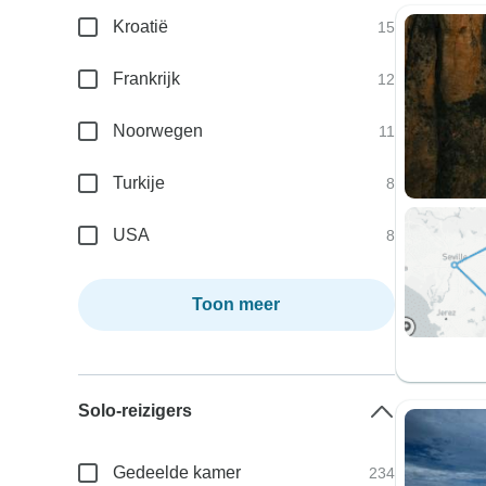
Kroatië
15
Frankrijk
12
Noorwegen
11
Turkije
8
USA
8
Toon meer
Solo-reizigers
Gedeelde kamer
234