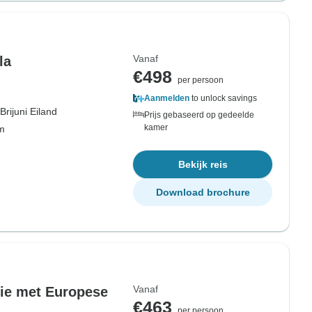
Vanaf
la
€498
per persoon
Aanmelden
to unlock savings
Brijuni Eiland
Prijs gebaseerd op gedeelde
kamer
om
Bekijk reis
Download brochure
Vanaf
tie met Europese
€463
per persoon