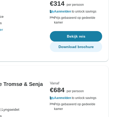
€314
per persoon
Aanmelden
to unlock savings
ce
Prijs gebaseerd op gedeelde
kamer
om
er
Bekijk reis
Download brochure
Vanaf
e Tromsø & Senja
€684
per persoon
Aanmelden
to unlock savings
Prijs gebaseerd op gedeelde
kamer
,
Lyngseidet
om