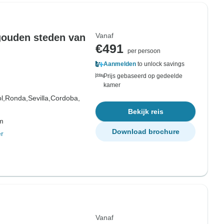
Vanaf
gouden steden van
€491
per persoon
Aanmelden
to unlock savings
Prijs gebaseerd op gedeelde
kamer
l,
Ronda,
Sevilla,
Cordoba,
Bekijk reis
om
Download brochure
r
Vanaf