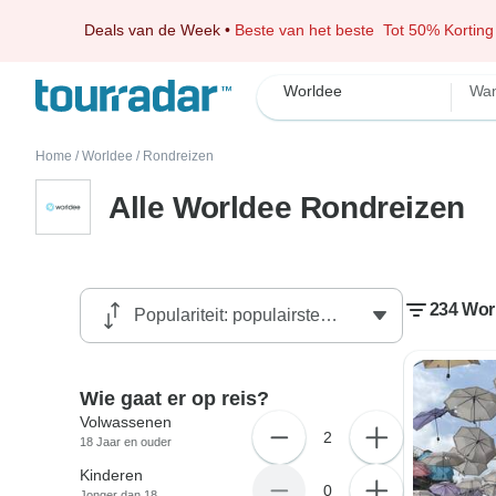
Deals van de Week
•
Beste van het beste
Tot 50% Korting
Worldee
Wan
Home
/
Worldee
/
Rondreizen
Alle Worldee Rondreizen
234 Wor
Wie gaat er op reis?
Volwassenen
2
18 Jaar en ouder
Kinderen
0
Jonger dan 18