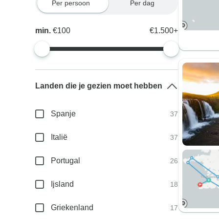
Per persoon
Per dag
min.
€100
€1.500+
Landen die je gezien moet hebben
Spanje
37
Italië
37
Portugal
26
Ijsland
18
Griekenland
17