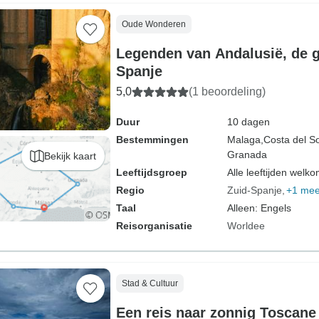
Oude Wonderen
Legenden van Andalusië, de 
Spanje
5,0
(1 beoordeling)
Duur
10 dagen
Bestemmingen
Malaga,
Costa del So
Granada
Bekijk kaart
Leeftijdsgroep
Alle leeftijden welk
Regio
Zuid-Spanje
+1 mee
Taal
Alleen: Engels
Reisorganisatie
Worldee
Stad & Cultuur
Een reis naar zonnig Toscane