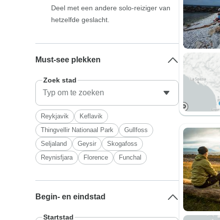
Deel met een andere solo-reiziger van
hetzelfde geslacht.
Must-see plekken
Zoek stad
Reykjavik
Keflavik
Thingvellir Nationaal Park
Gullfoss
Seljaland
Geysir
Skogafoss
Reynisfjara
Florence
Funchal
Begin- en eindstad
Startstad