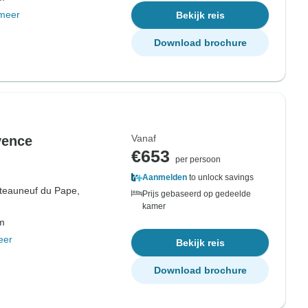
meer
Bekijk reis
Download brochure
Vanaf
vence
€653
per persoon
Aanmelden
to unlock savings
teauneuf du Pape,
Prijs gebaseerd op gedeelde
kamer
om
eer
Bekijk reis
Download brochure