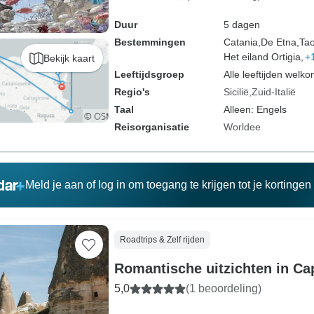
Duur
5 dagen
Bestemmingen
Catania,
De Etna,
Tao
Het eiland Ortigia,
+
Bekijk kaart
Leeftijdsgroep
Alle leeftijden welk
Regio's
Sicilië
Zuid-Italië
Taal
Alleen: Engels
Reisorganisatie
Worldee
Meld je aan of log in om toegang te krijgen tot je kortinge
Roadtrips & Zelf rijden
Romantische uitzichten in C
5,0
(1 beoordeling)