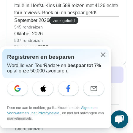
Italië in Herfst. Kies uit 589 reizen met 4126 echte
tour reviews. Boek nu en bespaar geld!
September 2026
zeer geliefd
545 rondreizen
Oktober 2026
537 rondreizen
November 2026
269 rondreizen
Registreren en besparen
Word lid van TourRadar+ en
bespaar tot 7%
op al onze 50.000 avonturen.
Winter 2026 / 2027
Vind de beste rondreizen en vakanties in Zuid-
Italië in Winter. Kies uit 215 reizen met 1428
echte tour reviews. Boek nu en bespaar geld!
Door me aan te melden, ga ik akkoord met de
Algemene
December 2026
zeer geliefd
Voorwaarden
,
het Privacybeleid
, en met het ontvangen van
149 rondreizen
marketingmails.
Januari 2027
109 rondreizen