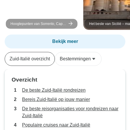
Hoogtepunten van Sorrento, Capri
Het beste van Sicilië – ma
& de Amalfikust - een privé-rondreis
gasten
Bekijk meer
Zuid-Italië overzicht
Bestemmingen
Overzicht
De beste Zuid-Italië rondreizen
Bereis Zuid-Italië op jouw manier
De beste reisorganisaties voor rondreizen naar
Zuid-Italië
Populaire cruises naar Zuid-Italië