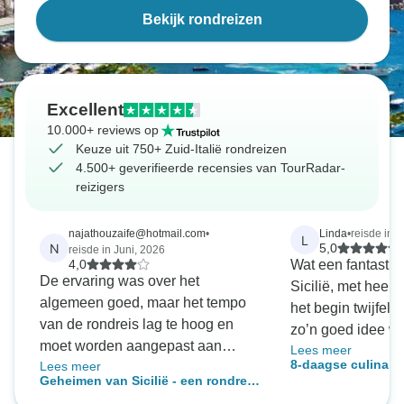
Bekijk rondreizen
Excellent
10.000+ reviews op
Keuze uit 750+ Zuid-Italië rondreizen
4.500+ geverifieerde recensies van TourRadar-
reizigers
najathouzaife@hotmail.com
•
Linda
•
reisde in J
L
N
5,0
reisde in Juni, 2026
4,0
Wat een fantastis
De ervaring was over het
Sicilië, met heerli
algemeen goed, maar het tempo
het begin twijfeld
van de rondreis lag te hoog en
zo’n goed idee w
moet worden aangepast aan
Lees meer
verschillende gid
8-daagse culinaire
Lees meer
oudere groepen. De hotels waren
tijdens de reis, m
Geheimen van Sicilië - een rondreis
Sicilië in een klei
prima, behalve Il Prencipe, dat ik
is top en het is g
door Sicilië - 8 dagen
gasten)