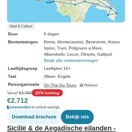
Stad & Cultuur
Duur
6 dagen
Bestemmingen
Rome
, Montecassino
, Benevento
, Ariano
Irpino
, Trani
, Polignano a Mare
,
Alberobello
, Lecce
, Otranto
, Gallipoli
Bekijk alle reisbestemmingen
Leeftijdsgroep
Leeftijden 16+
Taal
Alleen: Engels
Reisorganisatie
On The Go Tours
Vanaf
€3.390
20% korting
€2.712
Aanmelden
to unlock savings
Download brochure
Bekijk reis
Sicilië & de Aegadische eilanden -