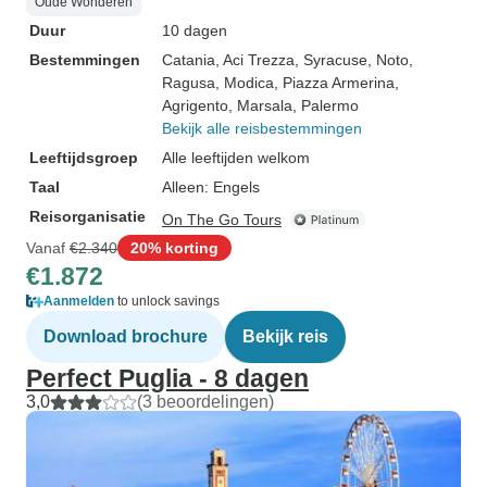
Oude Wonderen
Duur
10 dagen
Bestemmingen
Catania
, Aci Trezza
, Syracuse
, Noto
,
Ragusa
, Modica
, Piazza Armerina
,
Agrigento
, Marsala
, Palermo
Bekijk alle reisbestemmingen
Leeftijdsgroep
Alle leeftijden welkom
Taal
Alleen: Engels
Reisorganisatie
On The Go Tours
Vanaf
€2.340
20% korting
€1.872
Aanmelden
to unlock savings
Download brochure
Bekijk reis
Perfect Puglia - 8 dagen
3,0
(3 beoordelingen)