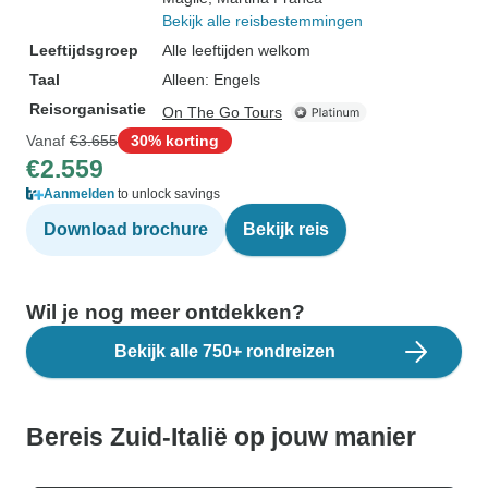
Bekijk alle reisbestemmingen
Leeftijdsgroep
Alle leeftijden welkom
Taal
Alleen: Engels
Reisorganisatie
On The Go Tours
Vanaf
€3.655
30% korting
€2.559
Aanmelden
to unlock savings
Download brochure
Bekijk reis
Wil je nog meer ontdekken?
Bekijk alle 750+ rondreizen
Bereis Zuid-Italië op jouw manier