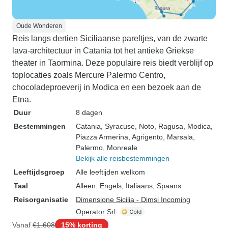
Oude Wonderen
Reis langs dertien Siciliaanse pareltjes, van de zwarte
lava-architectuur in Catania tot het antieke Griekse
theater in Taormina. Deze populaire reis biedt verblijf op
toplocaties zoals Mercure Palermo Centro,
chocoladeproeverij in Modica en een bezoek aan de
Etna.
Duur
8 dagen
Bestemmingen
Catania
, Syracuse
, Noto
, Ragusa
, Modica
,
Piazza Armerina
, Agrigento
, Marsala
,
Palermo
, Monreale
Bekijk alle reisbestemmingen
Leeftijdsgroep
Alle leeftijden welkom
Taal
Alleen: Engels, Italiaans, Spaans
Reisorganisatie
Dimensione Sicilia - Dimsi Incoming
Operator Srl
Vanaf
€1.608
15% korting