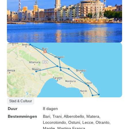
Stad & Cultuur
Duur
8 dagen
Bestemmingen
Bari
, Trani
, Alberobello
, Matera
,
Locorotondo
, Ostuni
, Lecce
, Otranto
,
Maglie
, Martina Franca