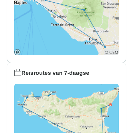
Reisroutes van 7-daagse