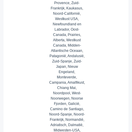
Provence
,
Zuid-
Frankrijk
,
Kaukasus
,
Noord-Californië
,
Westkust USA
,
Newfoundland en
Labrador
,
Oost-
Canada
,
Prairies
,
Alberta
,
Westkust
Canada
,
Midden-
Atlantische Oceaan
,
Patagonië
,
Andalusië
,
Zuid-Spanje
,
Zuid-
Japan
,
Nieuw
Engeland
,
Monteverde
,
Campania
,
Amalfikust
,
Chiang Mai
,
Noordpool
,
West-
Noorwegen
,
Noorse
Fjorden
,
Galicië
,
Camino de Santiago
,
Noord-Spanje
,
Noord-
Frankrijk
,
Normandië
,
Adriatisch
,
Dalmatië
,
Midwesten-USA
,