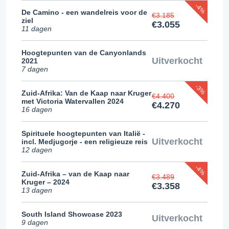
-4%
De Camino - een wandelreis voor de
€3.185
ziel
€3.055
11 dagen
Hoogtepunten van de Canyonlands
Uitverkocht
2021
7 dagen
-3%
Zuid-Afrika: Van de Kaap naar Kruger
€4.400
met Victoria Watervallen 2024
€4.270
16 dagen
Spirituele hoogtepunten van Italië -
Uitverkocht
incl. Medjugorje - een religieuze reis
12 dagen
-4%
Zuid-Afrika – van de Kaap naar
€3.489
Kruger – 2024
€3.358
13 dagen
South Island Showcase 2023
Uitverkocht
9 dagen