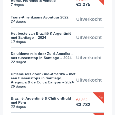
Rome, Florence & Venetië
€1.275
7 dagen
Trans-Amerikaans Avontuur 2022
Uitverkocht
24 dagen
Het beste van Brazilië & Argentinië –
Uitverkocht
met Santiago – 2024
12 dagen
De ultieme reis door Zuid-Amerika –
Uitverkocht
met tussenstop in Santiago – 2024
22 dagen
Ultieme reis door Zuid-Amerika – met
een tussenstops in Santiago,
Uitverkocht
Arequipa & de Colca Canyon – 2024
26 dagen
-3%
Brazilië, Argentinië & Chili onthuld
€3.862
met Peru
€3.732
20 dagen