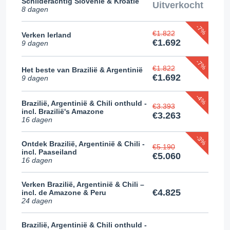
Schilderachtig Slovenië & Kroatië
Uitverkocht
8 dagen
-7%
€1.822
Verken Ierland
€1.692
9 dagen
-7%
€1.822
Het beste van Brazilië & Argentinië
€1.692
9 dagen
-4%
Brazilië, Argentinië & Chili onthuld -
€3.393
incl. Brazilië's Amazone
€3.263
16 dagen
-3%
Ontdek Brazilië, Argentinië & Chili -
€5.190
incl. Paaseiland
€5.060
16 dagen
Verken Brazilië, Argentinië & Chili –
€4.825
incl. de Amazone & Peru
24 dagen
Brazilië, Argentinië & Chili onthuld -