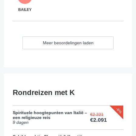
BAILEY
Meer beoordelingen laden
Rondreizen met K
-6%
Spirituele hoogtepunten van Italië –
€2.221
een religieuze reis
€2.091
9 dagen