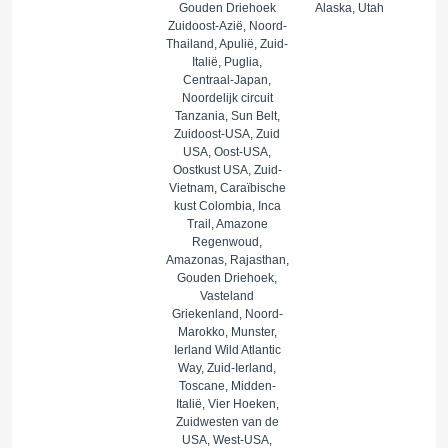
Gouden Driehoek
Alaska
,
Utah
Zuidoost-Azië
,
Noord-
Thailand
,
Apulië
,
Zuid-
Italië
,
Puglia
,
Centraal-Japan
,
Noordelijk circuit
Tanzania
,
Sun Belt
,
Zuidoost-USA
,
Zuid
USA
,
Oost-USA
,
Oostkust USA
,
Zuid-
Vietnam
,
Caraïbische
kust Colombia
,
Inca
Trail
,
Amazone
Regenwoud
,
Amazonas
,
Rajasthan
,
Gouden Driehoek
,
Vasteland
Griekenland
,
Noord-
Marokko
,
Munster
,
Ierland Wild Atlantic
Way
,
Zuid-Ierland
,
Toscane
,
Midden-
Italië
,
Vier Hoeken
,
Zuidwesten van de
USA
,
West-USA
,