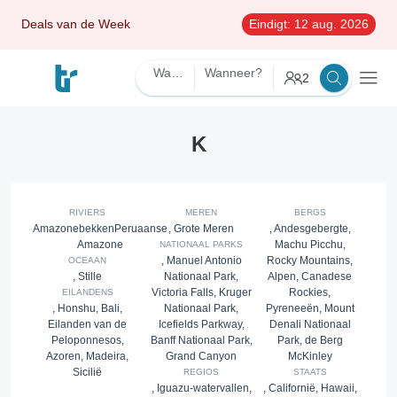
Deals van de Week
Eindigt:
12 aug. 2026
Waarnaartoe?
Wanneer?
2
K
RIVIERS
MEREN
BERGS
Amazonebekken
Peruaanse
,
Grote Meren
,
Andesgebergte
,
Amazone
Machu Picchu
,
NATIONAAL PARKS
,
Manuel Antonio
Rocky Mountains
,
OCEAAN
,
Stille
Nationaal Park
,
Alpen
,
Canadese
Victoria Falls
,
Kruger
Rockies
,
EILANDENS
,
Honshu
,
Bali
,
Nationaal Park
,
Pyreneeën
,
Mount
Eilanden van de
Icefields Parkway
,
Denali Nationaal
Peloponnesos
,
Banff Nationaal Park
,
Park
,
de Berg
Azoren
,
Madeira
,
Grand Canyon
McKinley
Sicilië
REGIOS
STAATS
,
Iguazu-watervallen
,
,
Californië
,
Hawaii
,