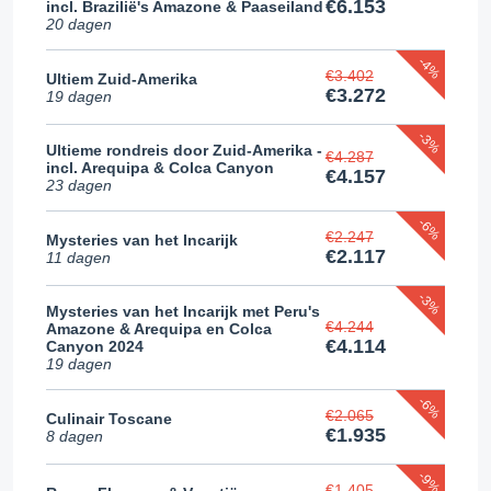
€6.153
incl. Brazilië's Amazone & Paaseiland
20 dagen
-4%
€3.402
Ultiem Zuid-Amerika
€3.272
19 dagen
-3%
Ultieme rondreis door Zuid-Amerika -
€4.287
incl. Arequipa & Colca Canyon
€4.157
23 dagen
-6%
€2.247
Mysteries van het Incarijk
€2.117
11 dagen
-3%
Mysteries van het Incarijk met Peru's
€4.244
Amazone & Arequipa en Colca
€4.114
Canyon 2024
19 dagen
-6%
€2.065
Culinair Toscane
€1.935
8 dagen
-9%
€1.405