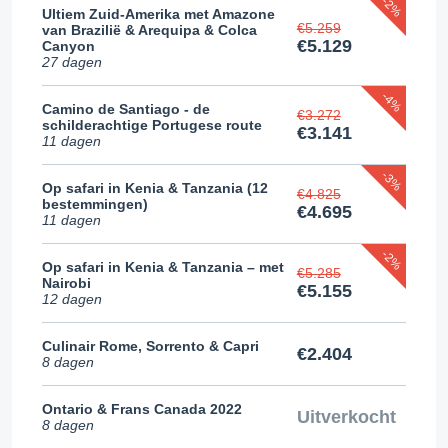
-2%
Ultiem Zuid-Amerika met Amazone
€5.259
van Brazilië & Arequipa & Colca
€5.129
Canyon
27 dagen
-4%
Camino de Santiago - de
€3.272
schilderachtige Portugese route
€3.141
11 dagen
-3%
Op safari in Kenia & Tanzania (12
€4.825
bestemmingen)
€4.695
11 dagen
-2%
Op safari in Kenia & Tanzania – met
€5.285
Nairobi
€5.155
12 dagen
Culinair Rome, Sorrento & Capri
€2.404
8 dagen
Ontario & Frans Canada 2022
Uitverkocht
8 dagen