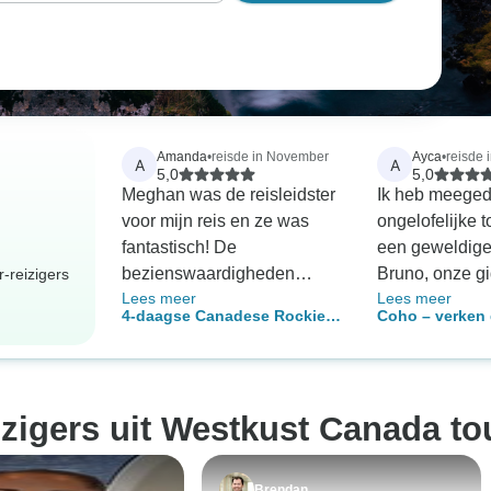
Amanda
•
reisde in November
Ayca
•
reisde i
A
A
5,0
5,0
Meghan was de reisleidster
Ik heb meege
voor mijn reis en ze was
ongelofelijke 
fantastisch! De
een geweldige 
bezienswaardigheden
Bruno, onze g
-reizigers
Lees meer
Lees meer
waren prachtig, en Meghan
uitzonderlijk. 
4-daagse Canadese Rockies
Coho – verken 
zorgde ervoor dat we
petten op als c
Zomer Ontdekkingsreis
parken Banff &
genoeg tijd hadden om alles
en automonteu
volledig te verkennen en gaf
bezochten tal
ons alle interessante
te zwemmen e
izigers uit Westkust Canada to
achtergronden van de
bezienswaardi
plaatsen... en zorgde er ook
bekijken, waar
voor dat we alle voorwerpen
voelde als een
Brendan