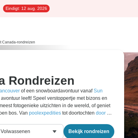
Eindigt:
12 aug. 2026
t Canada-rondreizen
a Rondreizen
Vancouver
of een snowboardavontuur vanaf
Sun
avontuur leeft! Speel verstoppertje met bizons en
est fotogenieke uitzichten in de wereld, of geniet
groen bos. Van
poolexpedities
tot doortochten
door de
n West-Canada.
Volwassenen
Bekijk rondreizen