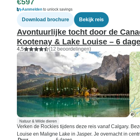
€597
Aanmelden
to unlock savings
Download brochure
Bekijk reis
Avontuurlijke tocht door de Cana
Kootenay & Lake Louise – 6 dag
4,5
(12 beoordelingen)
Natuur & Wilde dieren
Verken de Rockies tijdens deze reis vanaf Calgary. Bez
Louise en Maligne Lake in Jasper. Je overnacht in cent
Duur
6 dagen