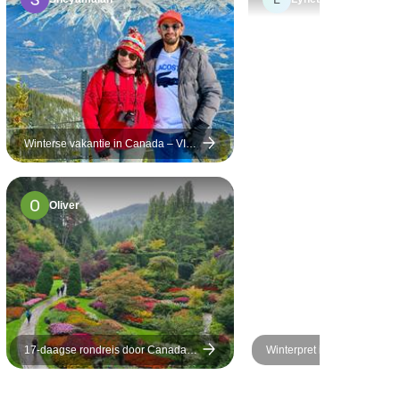
 autorit. Ik
eldige
er de hele
er echt de
Canada
ur. Ik voelde
 met de
Winterse vakantie in Canada – VIA
– van Vancouver naar Jasper –
nde de hele
eindigt in Calgary
aar de sterren
Oliver
ssen de
17-daagse rondreis door Canada –
Winterpret in de Rockies –
Hoogtepunten in het oosten en
westen