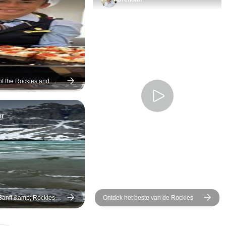
op onze bingokaarten te
schilderachtige
zien kregen. De groep
ontmoette gew
rondleiders varieerde van
mensen van ov
10-94 maar de meerderheid
wereld en ervo
was in de 20-30, en er was
essentie van 
voor elk wat wils. Ook als je
tijdens deze to
alleen reist is deze
me verbonden
of the Rockies and
se Victoria →
rondleiding een prima optie!
natuur gedure
2026)
Het leuke van tochten is dat
tour, kijkend n
er
je altijd reist met mensen
en de maan tu
die willen verkennen, maar
bomen.
ook vrienden maken! Dus
aan het eind van de reis heb
je zo veel nieuwe mensen
ontmoet uit zo veel
verschillende plaatsen. Als
Banff &amp; Rockies
Ontdek het beste van de Rockies
je nog niet in Banff geweest
agen
bent is het een must see en