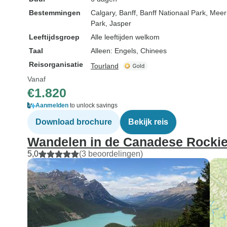
Bestemmingen
Calgary
, Banff
, Banff Nationaal Park
, Meer
Park
, Jasper
Leeftijdsgroep
Alle leeftijden welkom
Taal
Alleen: Engels, Chinees
Reisorganisatie
Tourland
Vanaf
€1.820
Aanmelden
to unlock savings
Download brochure
Bekijk reis
Wandelen in de Canadese Rockie
5,0
(3 beoordelingen)