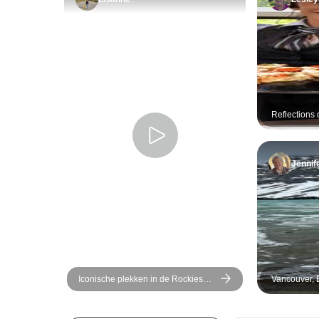
Reflections 
Alaska Crui
Vancouver (
Jennif
Iconische plekken in de Rockies
Vancouver, 
van West-Canada – 8 dagen
Zomer - 5 d