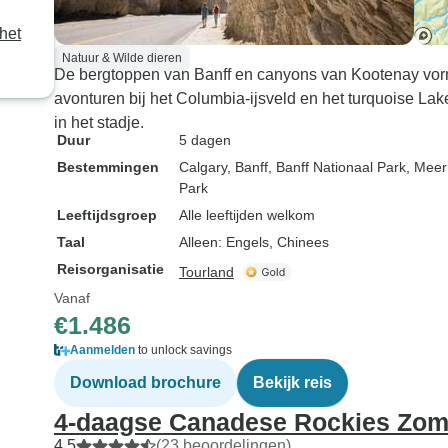
bezienswaardigheden, de
het
tijd die je er doorbrengt, de
accommodaties, en alles
Natuur & Wilde dieren
De bergtoppen van Banff en canyons van Kootenay vorme
wat er bij inbegrepen is.
avonturen bij het Columbia-ijsveld en het turquoise Lake
Echt elke cent waard! Ik
in het stadje.
hoop alleen dat iedereen
Duur
5 dagen
evenveel geluk heeft als ik
Bestemmingen
Calgary
, Banff
, Banff Nationaal Park
, Meer
had om Meghan als gids te
Park
krijgen, en om de meest
Leeftijdsgroep
Alle leeftijden welkom
fantastische reisgenoten te
Taal
Alleen: Engels, Chinees
hebben!
Reisorganisatie
Tourland
Vanaf
€1.486
Aanmelden
to unlock savings
Download brochure
Bekijk reis
4-daagse Canadese Rockies Zom
4,5
(23 beoordelingen)