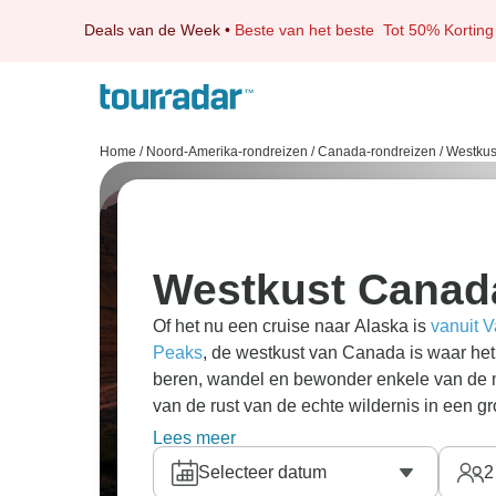
Deals van de Week
•
Beste van het beste
Tot 50% Korting
Home
/
Noord-Amerika-rondreizen
/
Canada-rondreizen
/
Westkus
Westkust Canad
Of het nu een cruise naar Alaska is
vanuit 
Peaks
, de westkust van Canada is waar het 
beren, wandel en bewonder enkele van de me
van de rust van de echte wildernis in een 
Rocky Mountains
, er is voor elk wat wils i
Lees meer
Selecteer datum
2