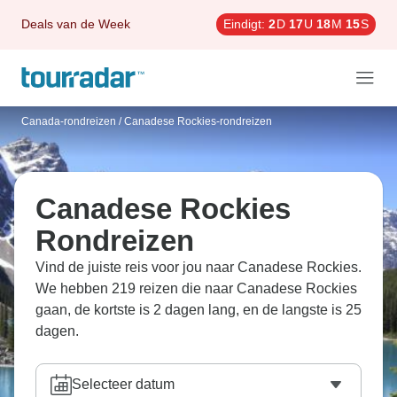
Deals van de Week
Eindigt:
2
D
17
U
18
M
13
S
Canada-rondreizen
/
Canadese Rockies-rondreizen
Canadese Rockies
Rondreizen
Vind de juiste reis voor jou naar Canadese Rockies.
We hebben 219 reizen die naar Canadese Rockies
gaan, de kortste is 2 dagen lang, en de langste is 25
dagen.
Selecteer datum