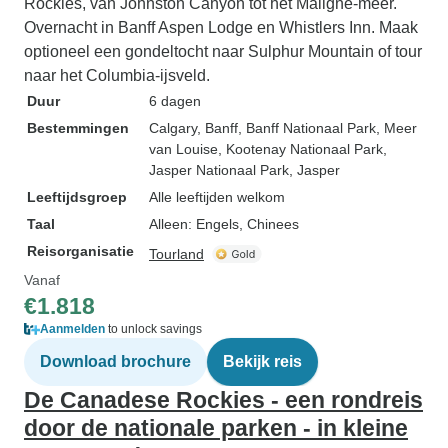
Rockies, van Johnston Canyon tot het Maligne-meer.
Overnacht in Banff Aspen Lodge en Whistlers Inn. Maak
optioneel een gondeltocht naar Sulphur Mountain of tour
naar het Columbia-ijsveld.
Duur
6 dagen
Bestemmingen
Calgary
, Banff
, Banff Nationaal Park
, Meer
van Louise
, Kootenay Nationaal Park
,
Jasper Nationaal Park
, Jasper
Leeftijdsgroep
Alle leeftijden welkom
Taal
Alleen: Engels, Chinees
Reisorganisatie
Tourland
Vanaf
€1.818
Aanmelden
to unlock savings
Download brochure
Bekijk reis
De Canadese Rockies - een rondreis
door de nationale parken - in kleine