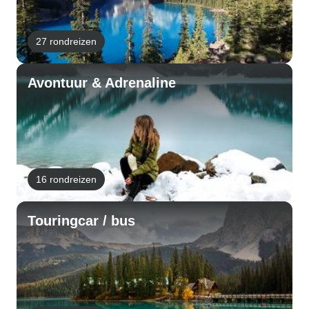
27 rondreizen
Avontuur & Adrenaline
16 rondreizen
Touringcar / bus