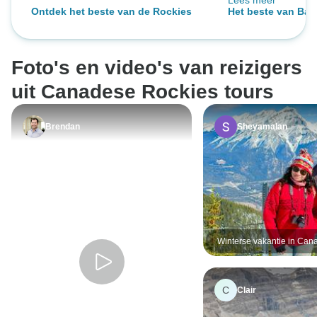
Lees meer
hadden een fanta
Ontdek het beste van de Rockies
Het beste van Banf
ondanks de regen
kampeer-rondreis
georganiseerde re
bedankt
Foto's en video's van reizigers
uit Canadese Rockies tours
Brendan
Sheyamalan
Winterse vakantie in Can
– van Vancouver naar Jas
eindigt in Calgary
C
Clair