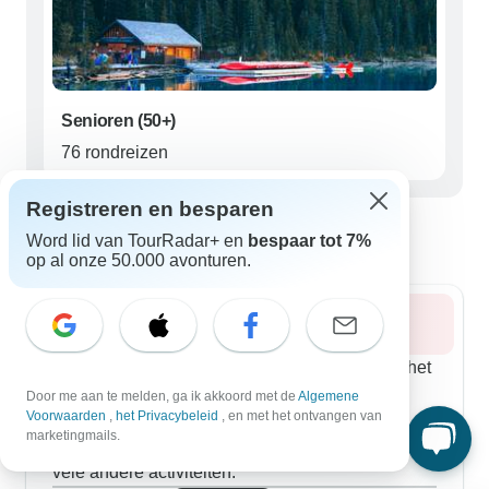
Senioren (50+)
76 rondreizen
Registreren en besparen
De beste tijd om Canadese Rockies te
bezoeken
Word lid van TourRadar+ en
bespaar tot 7%
op al onze 50.000 avonturen.
Zomer 2026
De lange, warme zomerdagen zijn perfect om het
intens blauwe water van Moraine Lake te
Door me aan te melden, ga ik akkoord met de
Algemene
Voorwaarden
,
het Privacybeleid
, en met het ontvangen van
verkennen en over de Icefields Parkway te
marketingmails.
wandelen. Geniet van de Calgary Stampede en
vele andere activiteiten.