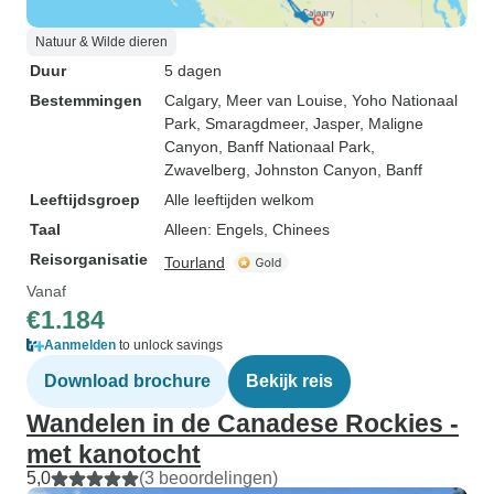
Natuur & Wilde dieren
Duur
5 dagen
Bestemmingen
Calgary
, Meer van Louise
, Yoho Nationaal
Park
, Smaragdmeer
, Jasper
, Maligne
Canyon
, Banff Nationaal Park
,
Zwavelberg
, Johnston Canyon
, Banff
Leeftijdsgroep
Alle leeftijden welkom
Taal
Alleen: Engels, Chinees
Reisorganisatie
Tourland
Vanaf
€1.184
Aanmelden
to unlock savings
Download brochure
Bekijk reis
Wandelen in de Canadese Rockies -
met kanotocht
5,0
(3 beoordelingen)