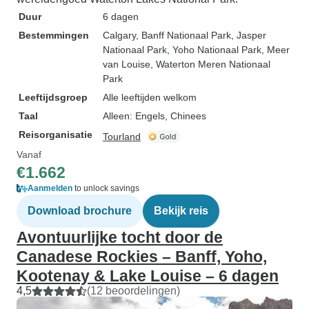
Duur
6 dagen
Bestemmingen
Calgary
, Banff Nationaal Park
, Jasper
Nationaal Park
, Yoho Nationaal Park
, Meer
van Louise
, Waterton Meren Nationaal
Park
Leeftijdsgroep
Alle leeftijden welkom
Taal
Alleen: Engels, Chinees
Reisorganisatie
Tourland
Vanaf
€1.662
Aanmelden
to unlock savings
Download brochure
Bekijk reis
Avontuurlijke tocht door de
Canadese Rockies – Banff, Yoho,
Kootenay & Lake Louise – 6 dagen
4,5
(12 beoordelingen)