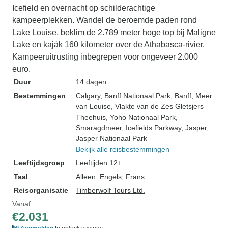
Icefield en overnacht op schilderachtige
kampeerplekken. Wandel de beroemde paden rond
Lake Louise, beklim de 2.789 meter hoge top bij Maligne
Lake en kaják 160 kilometer over de Athabasca-rivier.
Kampeeruitrusting inbegrepen voor ongeveer 2.000
euro.
Duur
14 dagen
Bestemmingen
Calgary
, Banff Nationaal Park
, Banff
, Meer
van Louise
, Vlakte van de Zes Gletsjers
Theehuis
, Yoho Nationaal Park
,
Smaragdmeer
, Icefields Parkway
, Jasper
,
Jasper Nationaal Park
Bekijk alle reisbestemmingen
Leeftijdsgroep
Leeftijden 12+
Taal
Alleen: Engels, Frans
Reisorganisatie
Timberwolf Tours Ltd.
Vanaf
€2.031