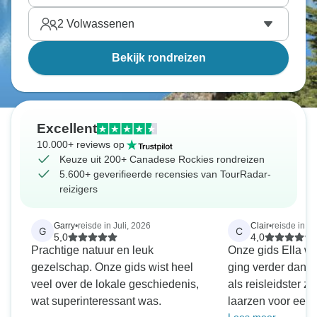
2
Volwassenen
Bekijk rondreizen
Excellent
10.000+ reviews op
Keuze uit 200+ Canadese Rockies rondreizen
5.600+ geverifieerde recensies van TourRadar-
reizigers
Garry
•
reisde in Juli, 2026
Clair
•
reisde in Ju
G
C
5,0
4,0
Prachtige natuur en leuk
Onze gids Ella w
gezelschap. Onze gids wist heel
ging verder dan 
veel over de lokale geschiedenis,
als reisleidster z
wat superinteressant was.
laarzen voor een 