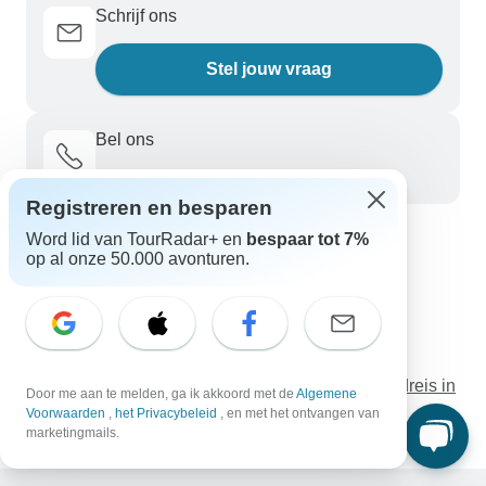
Schrijf ons
Stel jouw vraag
Bel ons
+31 858 881 876
Registreren en besparen
Word lid van TourRadar+ en
bespaar tot 7%
Ontdek TourRadar
op al onze 50.000 avonturen.
Portugal Rondreizen
Noorderlicht Reizen
Mexico Rondreizen
Noorwegen Rondreizen
Twee landen, één reis: Vietnam & Cambodja rondreis in
Door me aan te melden, ga ik akkoord met de
Algemene
15 dagen
Voorwaarden
,
het Privacybeleid
, en met het ontvangen van
marketingmails.