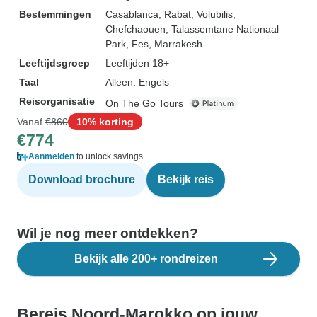
Bestemmingen
Casablanca
, Rabat
, Volubilis
,
Chefchaouen
, Talassemtane Nationaal
Park
, Fes
, Marrakesh
Leeftijdsgroep
Leeftijden 18+
Taal
Alleen: Engels
Reisorganisatie
On The Go Tours
Vanaf
€860
10% korting
€774
Aanmelden
to unlock savings
Download brochure
Bekijk reis
Wil je nog meer ontdekken?
Bekijk alle 200+ rondreizen
Bereis Noord-Marokko op jouw