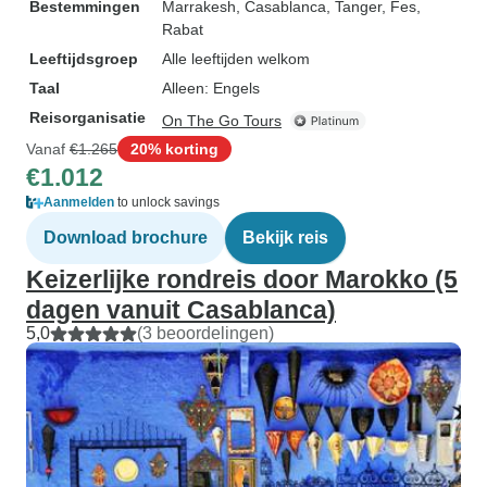
Bestemmingen
Marrakesh
, Casablanca
, Tanger
, Fes
,
Rabat
Leeftijdsgroep
Alle leeftijden welkom
Taal
Alleen: Engels
Reisorganisatie
On The Go Tours
Vanaf
€1.265
20% korting
€1.012
Aanmelden
to unlock savings
Download brochure
Bekijk reis
Keizerlijke rondreis door Marokko (5
dagen vanuit Casablanca)
5,0
(3 beoordelingen)