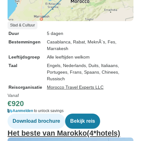
Stad & Cultuur
Duur
5 dagen
Bestemmingen
Casablanca
, Rabat
, MeknÃ¨s
, Fes
,
Marrakesh
Leeftijdsgroep
Alle leeftijden welkom
Taal
Engels, Nederlands, Duits, Italiaans,
Portugees, Frans, Spaans, Chinees,
Russisch
Reisorganisatie
Morocco Travel Experts LLC
Vanaf
€920
Aanmelden
to unlock savings
Download brochure
Bekijk reis
Het beste van Marokko(4*hotels)