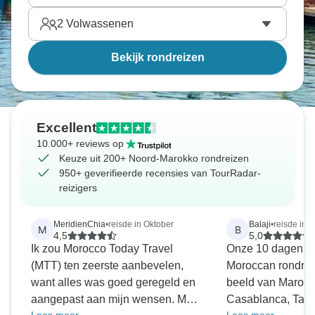
2
Volwassenen
Bekijk rondreizen
Excellent
10.000+ reviews op
Keuze uit 200+ Noord-Marokko rondreizen
950+ geverifieerde recensies van TourRadar-
reizigers
MeridienChia
•
reisde in Oktober
Balaji
•
reisde in 
M
B
4,5
5,0
Ik zou Morocco Today Travel
Onze 10 dagen va
(MTT) ten zeerste aanbevelen,
Moroccan rondrei
want alles was goed geregeld en
beeld van Marokk
aangepast aan mijn wensen. MTT
Casablanca, Tang