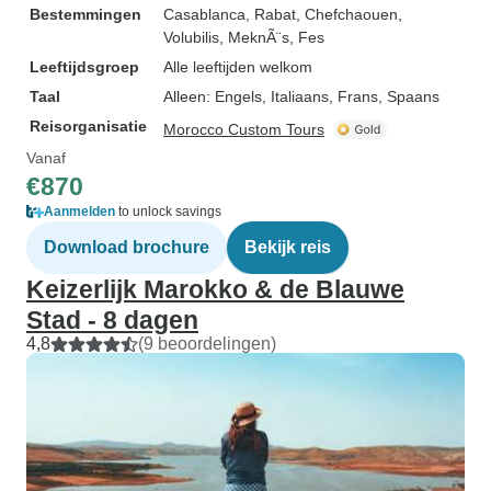
Bestemmingen
Casablanca
, Rabat
, Chefchaouen
,
Volubilis
, MeknÃ¨s
, Fes
Leeftijdsgroep
Alle leeftijden welkom
Taal
Alleen: Engels, Italiaans, Frans, Spaans
Reisorganisatie
Morocco Custom Tours
Vanaf
€870
Aanmelden
to unlock savings
Download brochure
Bekijk reis
Keizerlijk Marokko & de Blauwe
Stad - 8 dagen
4,8
(9 beoordelingen)