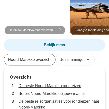
gids die goed op
de omgeving. De 
brachten we veel 
geweldige chauff
is erg attent, aard
Helemaal Marokko rondreis vanuit
5-daagse rondleiding doo
informatief. We 
Marrakech
keizerlijke steden vanuit
plekjes bezocht w
Casablanca
minuten stopte om
Bekijk meer
voordat hij weer 
reis was echt onv
Noord-Marokko overzicht
Bestemmingen
bedanken Totally
voor het pakket d
same
Overzicht
De beste Noord-Marokko rondreizen
Bereis Noord-Marokko op jouw manier
De beste reisorganisaties voor rondreizen naar
Noord-Marokko