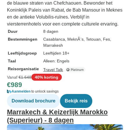
de blauwe straten van Chefchaouen. Bewonder het
Koninklijk Paleis van Rabat, de Bab Mansour in Meknes
en de antieke Volubilis-ruïnes. Verblijf in
viersterrenhotels voor een complete culturele ervaring.
Duur
8 dagen
Bestemmingen
Casablanca
, MeknÃ¨s
, Tetouan
, Fes
,
Marrakesh
Leeftijdsgroep
Leeftijden 18+
Taal
Alleen: Engels
Reisorganisatie
Travel Talk
Vanaf
€1.648
40% korting
€989
Aanmelden
to unlock savings
Download brochure
Bekijk reis
Marrakech & Keizerlijk Marokko
(Superieur) - 8 dagen