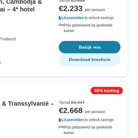
Vanaf
€3.436
am, Cambodja &
€2.233
i – 4* hotel
per persoon
Aanmelden
to unlock savings
Prijs gebaseerd op gedeelde
kamer
Thailand
Bekijk reis
Download brochure
40% korting
Vanaf
€4.447
 & Transsylvanië –
€2.668
per persoon
Aanmelden
to unlock savings
Prijs gebaseerd op gedeelde
kamer