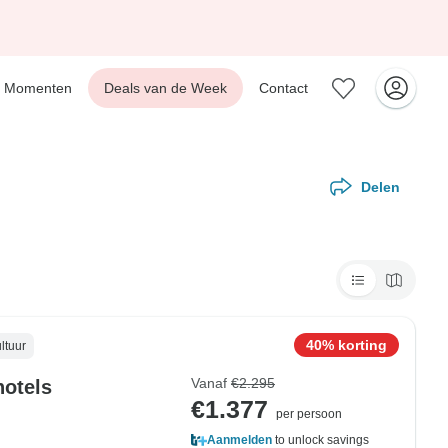
Momenten
Deals van de Week
Contact
Delen
40% korting
ltuur
Vanaf
€2.295
hotels
€1.377
per persoon
Aanmelden
to unlock savings