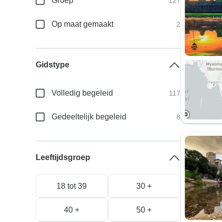
Groep
127
Op maat gemaakt
2
Gidstype
Volledig begeleid
117
Gedeeltelijk begeleid
8
Leeftijdsgroep
18 tot 39
30 +
40 +
50 +