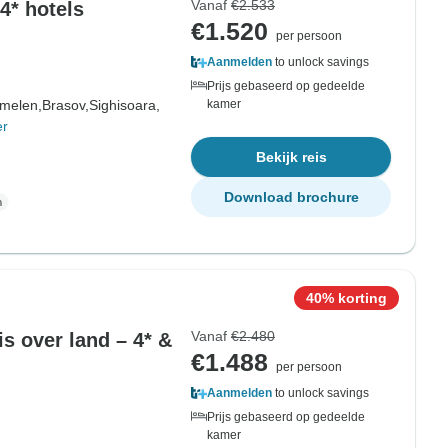
Vanaf
€2.533
4* hotels
€1.520
per persoon
Aanmelden
to unlock savings
Prijs gebaseerd op gedeelde
melen,
Brasov,
Sighisoara,
kamer
er
Bekijk reis
Download brochure
40% korting
Vanaf
€2.480
is over land – 4* &
€1.488
per persoon
Aanmelden
to unlock savings
Prijs gebaseerd op gedeelde
kamer