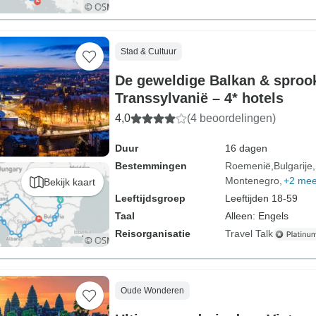
Stad & Cultuur
De geweldige Balkan & sproo
Transsylvanië – 4* hotels
4,0
(4 beoordelingen)
Duur
16 dagen
Bestemmingen
Roemenië
Bulgarije
Montenegro
+2 mee
Bekijk kaart
Leeftijdsgroep
Leeftijden 18-59
Taal
Alleen: Engels
Reisorganisatie
Travel Talk
Oude Wonderen