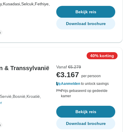
y,
Kusadasi,
Selcuk,
Fethiye,
Bekijk reis
Download brochure
40% korting
Vanaf
€5.279
n & Transsylvanië
€3.167
per persoon
Aanmelden
to unlock savings
Prijs gebaseerd op gedeelde
Servië
Bosnië
Kroatië
kamer
r
Bekijk reis
Download brochure