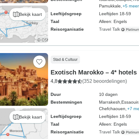
Pamukkale,
+5 meer
Leeftijdsgroep
Leeftijden 18-59
Bekijk kaart
Taal
Alleen: Engels
Reisorganisatie
Travel Talk
Stad & Cultuur
Exotisch Marokko – 4* hotels
4,8
(352 beoordelingen)
Duur
10 dagen
Bestemmingen
Marrakesh,
Essaouir
Chefchaouen,
+7 me
Leeftijdsgroep
Leeftijden 18-59
Bekijk kaart
Taal
Alleen: Engels
Reisorganisatie
Travel Talk