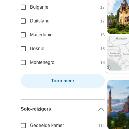
Bulgarije
17
Duitsland
17
Macedonië
16
Bosnië
16
Montenegro
16
Toon meer
Solo-reizigers
Gedeelde kamer
114