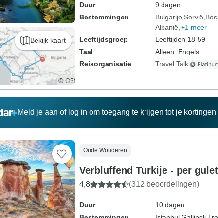
Duur
9 dagen
Bestemmingen
Bulgarije
Servië
Bos
Albanië
+1 meer
Leeftijdsgroep
Leeftijden 18-59
Bekijk kaart
Taal
Alleen: Engels
Reisorganisatie
Travel Talk
Meld je aan of log in om toegang te krijgen tot je kortinge
Oude Wonderen
Verbluffend Turkije - per gulet
4,8
(312 beoordelingen)
Duur
10 dagen
Bestemmingen
Istanbul,
Gallipoli,
Tro