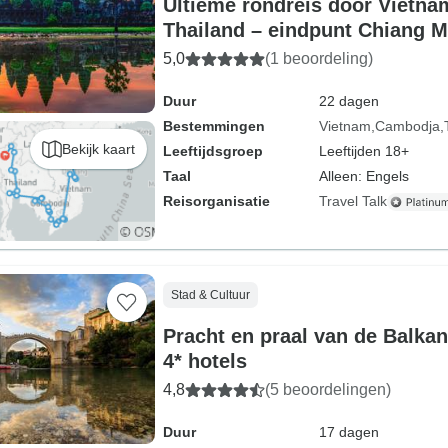
Ultieme rondreis door Vietn
Thailand – eindpunt Chiang Ma
5,0
(1 beoordeling)
Duur
22 dagen
Bestemmingen
Vietnam
Cambodja
Bekijk kaart
Leeftijdsgroep
Leeftijden 18+
Taal
Alleen: Engels
Reisorganisatie
Travel Talk
Stad & Cultuur
Pracht en praal van de Balkan
4* hotels
4,8
(5 beoordelingen)
Duur
17 dagen