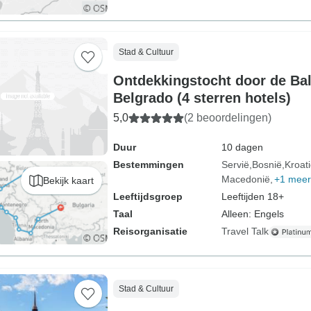
Stad & Cultuur
Ontdekkingstocht door de Bal
Belgrado (4 sterren hotels)
5,0
(2 beoordelingen)
Duur
10 dagen
Bestemmingen
Servië
Bosnië
Kroat
Macedonië
+1 meer
Bekijk kaart
Leeftijdsgroep
Leeftijden 18+
Taal
Alleen: Engels
Reisorganisatie
Travel Talk
Stad & Cultuur