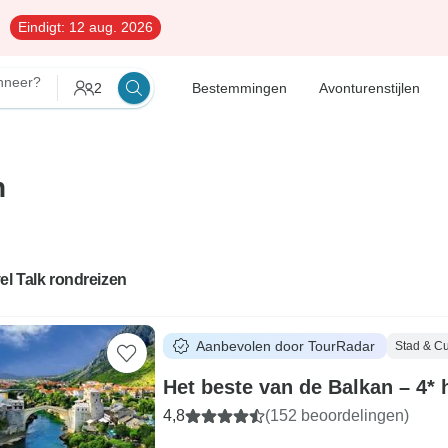
Eindigt:
12 aug. 2026
neer?
2
Bestemmingen
Avonturenstijlen
n
el Talk rondreizen
Aanbevolen door TourRadar
Stad & Cu
Het beste van de Balkan – 4* 
4,8
(152 beoordelingen)