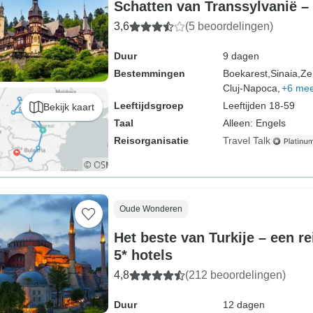
Schatten van Transsylvanië – 
3,6
(5 beoordelingen)
Duur
9 dagen
Bestemmingen
Boekarest,
Sinaia,
Ze
Cluj-Napoca,
+6 me
Leeftijdsgroep
Leeftijden 18-59
Bekijk kaart
Taal
Alleen: Engels
Reisorganisatie
Travel Talk
Oude Wonderen
Het beste van Turkije – een re
5* hotels
4,8
(212 beoordelingen)
Duur
12 dagen