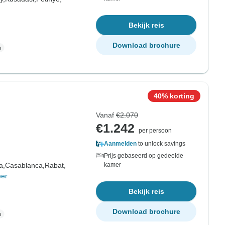
Bekijk reis
Download brochure
40% korting
Vanaf
€2.070
€1.242
per persoon
Aanmelden
to unlock savings
Prijs gebaseerd op gedeelde
a,
Casablanca,
Rabat,
kamer
er
Bekijk reis
Download brochure