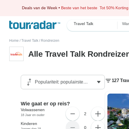
Deals van de Week
•
Beste van het beste
Tot 50% Korting
Travel Talk
Wan
Home
/
Travel Talk
/
Rondreizen
Alle Travel Talk Rondreize
127 Trav
Wie gaat er op reis?
Volwassenen
2
18 Jaar en ouder
Kinderen
0
Jonger dan 18