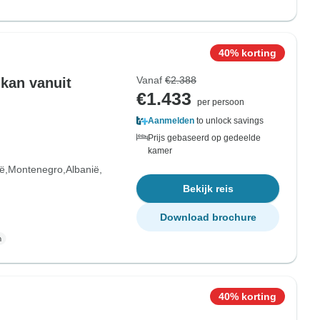
40% korting
Vanaf
€2.388
kan vanuit
€1.433
per persoon
Aanmelden
to unlock savings
Prijs gebaseerd op gedeelde
kamer
ië
Montenegro
Albanië
Bekijk reis
Download brochure
40% korting