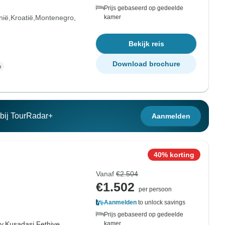
Prijs gebaseerd op gedeelde
nië
Kroatië
Montenegro
kamer
Bekijk reis
Download brochure
n bij TourRadar+
Aanmelden
40% korting
Vanaf
€2.504
€1.502
per persoon
Aanmelden
to unlock savings
Prijs gebaseerd op gedeelde
y,
Kusadasi,
Fethiye,
kamer