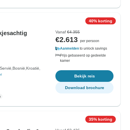
40% korting
Vanaf
€4.355
kjesachtig
€2.613
per persoon
Aanmelden
to unlock savings
Prijs gebaseerd op gedeelde
kamer
Servië
Bosnië
Kroatië
r
Bekijk reis
Download brochure
35% korting