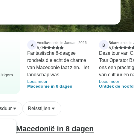
Amelia
•
reisde in Januari, 2026
Brian
•
reisde in
A
B
5,0
5,0
Fantastische 8-daagse
Deze tour van C
rondreis die echt de charme
Tour Operator B
van Macedonië laat zien. Het
ons een prachti
landschap was
van cultuur en n
izigers
Lees meer
Lees meer
adembenemend, van serene
geschiedenis va
Macedonië in 8 dagen
Ontdek de hoofd
meren tot charmante
kwam bij elke st
Noord-Macedoni
bergstadjes. Elke plaats die
en het bezoek a
we bezochten had zijn eigen
Canyon was
sduur
Reisstijlen
geschiedenis en unieke
adembenemend.
sfeer. De gids was
was zorgvuldig 
vriendelijk, deskundig en
de professionalit
Macedonië in 8 dagen
maakte elke stop boeiend.
team zorgde voo