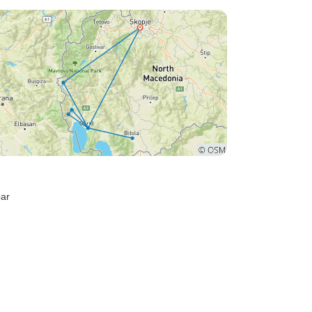
ige dag van
en de ervaring op te snuiven.
bar