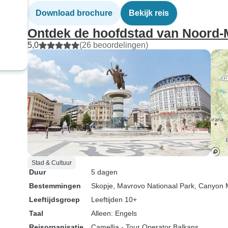
Download brochure
Bekijk reis
Ontdek de hoofdstad van Noord
5,0
(26 beoordelingen)
Stad & Cultuur
Duur
5 dagen
Bestemmingen
Skopje
, Mavrovo Nationaal Park
, Canyon 
Leeftijdsgroep
Leeftijden 10+
Taal
Alleen: Engels
Reisorganisatie
Camellia - Tour Operator Balkans