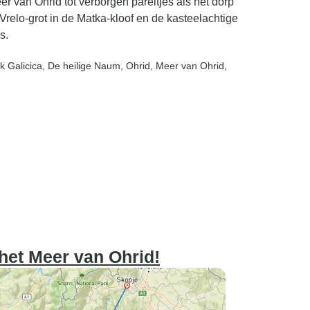
van Ohrid tot verborgen pareltjes als het dorp
elo-grot in de Matka-kloof en de kasteelachtige
s.
k Galicica
, De heilige Naum
, Ohrid
, Meer van Ohrid
,
het Meer van Ohrid!