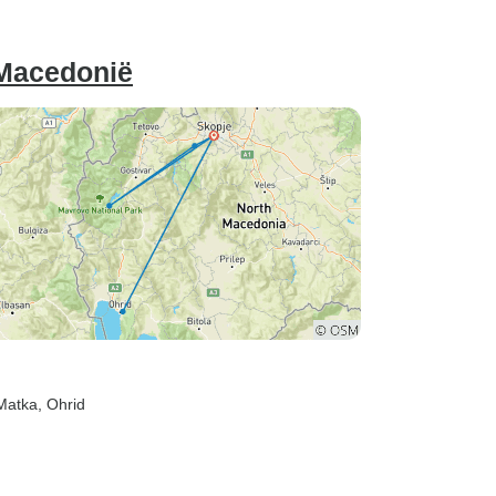
-Macedonië
Matka
, Ohrid