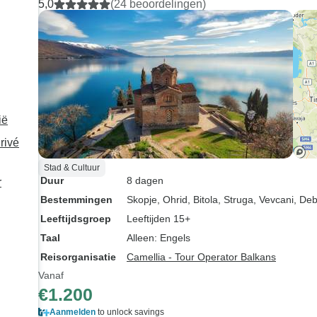
5,0
(24 beoordelingen)
Deze reis gaf me prachtige
soepele, plezier
herinneringen en ik zou het
begin tot eind.
iedereen die Macedonië wil
verkennen van harte
aanbevelen.
ië
rivé
Stad & Cultuur
Duur
8 dagen
r
Bestemmingen
Skopje
, Ohrid
, Bitola
, Struga
, Vevcani
, De
Leeftijdsgroep
Leeftijden 15+
Taal
Alleen: Engels
Reisorganisatie
Camellia - Tour Operator Balkans
Vanaf
€1.200
Aanmelden
to unlock savings