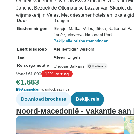
Ontdek Macedonië: van UNESCO-locaties zoals het Meer 
Janche. Bezoek de Ottomaanse bazaar van Skopje, de Vr
wijnmakerij in Veles. Met driesterrenhotels en lokale gid
Duur
8 dagen
Bestemmingen
Skopje
, Matka
, Veles
, Bitola
, Nationaal Par
Janče
, Mavrovo Nationaal Park
Bekijk alle reisbestemmingen
Leeftijdsgroep
Alle leeftijden welkom
Taal
Alleen: Engels
Reisorganisatie
Choose Balkans
Vanaf
€1.890
12% korting
€1.663
Aanmelden
to unlock savings
Download brochure
Bekijk reis
Noord-Macedonië - Vakantie aan 