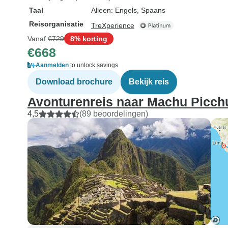
Taal
Alleen: Engels, Spaans
Reisorganisatie
TreXperience
Vanaf
€729
8% korting
€668
Aanmelden
to unlock savings
Download brochure
Bekijk reis
Avonturenreis naar Machu Picch
4,5
(89 beoordelingen)