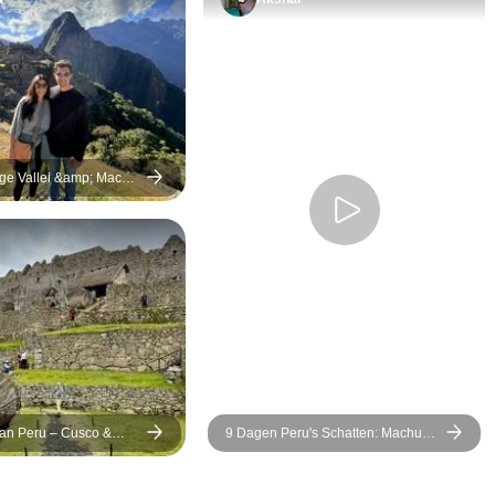
ige Vallei &amp; Machu
binnenlandse vluchten |
ivé &amp; flexibele
an Peru – Cusco &
9 Dagen Peru's Schatten: Machu
agen
Picchu &amp; Regenwoud