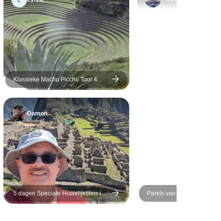
landschap. De dragers en
de kok waren ongelooflijk.
Het is verbazingwekkend
hoe ze te werk gaan! Elke
maaltijd was fantastisch.
Goed gedaan – een echte
aanrader!
Klassieke Machu Picchu Tour 4
Dagen: Cusco + Heilige Vallei
Damon
5 dagen Speciale Huwelijksreis in
Parels van Peru – Lima, C
Cusco
Puerto Maldonado – 10 da