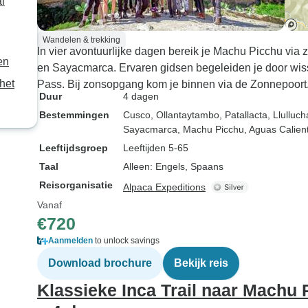
l
Wandelen & trekking
In vier avontuurlijke dagen bereik je Machu Picchu via 
en
en Sayacmarca. Ervaren gidsen begeleiden je door wi
het
Pass. Bij zonsopgang kom je binnen via de Zonnepoort
Duur
4 dagen
Bestemmingen
Cusco
, Ollantaytambo
, Patallacta
, Llullu
Sayacmarca
, Machu Picchu
, Aguas Calien
Leeftijdsgroep
Leeftijden 5-65
Taal
Alleen: Engels, Spaans
Reisorganisatie
Alpaca Expeditions
Vanaf
€720
Aanmelden
to unlock savings
Download brochure
Bekijk reis
Klassieke Inca Trail naar Machu 