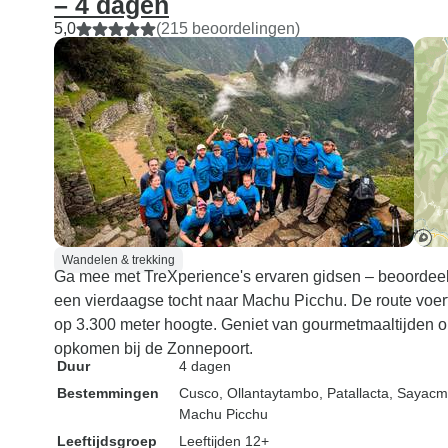
– 4 dagen
5,0
(215 beoordelingen)
Wandelen & trekking
Ga mee met TreXperience's ervaren gidsen – beoordeeld 
een vierdaagse tocht naar Machu Picchu. De route voer
op 3.300 meter hoogte. Geniet van gourmetmaaltijden 
opkomen bij de Zonnepoort.
Duur
4 dagen
Bestemmingen
Cusco
, Ollantaytambo
, Patallacta
, Sayacm
Machu Picchu
Leeftijdsgroep
Leeftijden 12+