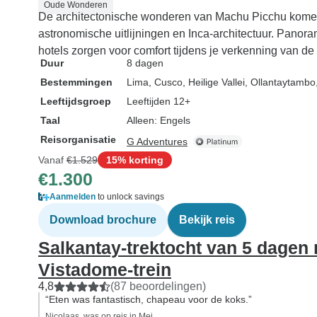
Oude Wonderen
De architectonische wonderen van Machu Picchu komen t
astronomische uitlijningen en Inca-architectuur. Panor
hotels zorgen voor comfort tijdens je verkenning van de
Duur
8 dagen
Bestemmingen
Lima
, Cusco
, Heilige Vallei
, Ollantaytambo
Leeftijdsgroep
Leeftijden 12+
Taal
Alleen: Engels
Reisorganisatie
G Adventures
Vanaf
€1.529
15% korting
€1.300
Aanmelden
to unlock savings
Download brochure
Bekijk reis
Salkantay-trektocht van 5 dagen
Vistadome-trein
4,8
(87 beoordelingen)
“Eten was fantastisch, chapeau voor de koks.”
Nicolaas, was op reis in Mei