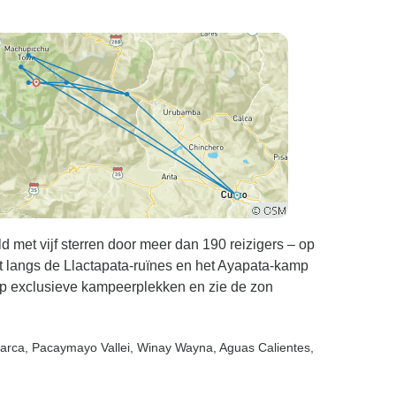
met vijf sterren door meer dan 190 reizigers – op
t langs de Llactapata-ruïnes en het Ayapata-kamp
op exclusieve kampeerplekken en zie de zon
arca
, Pacaymayo Vallei
, Winay Wayna
, Aguas Calientes
,