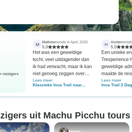
Mathew
•
reisde in April, 2026
Hunter
•
reisde
M
H
5,0
5,0
Het was een geweldige
Een unieke erv
tocht, veel uitdagender dan
Trexperience 
ik had verwacht, maar ik kan
geweldige admi
niet genoeg zeggen over
maakte de rei
-reizigers
Lees meer
Lees meer
hoe meegaand en
zorgeloos, zod
Klassieke Inca Trail naar
Inca Trail 2 Da
behulpzaam Gary en Junior
concentreren 
Machu Picchu – met
Machu Picchu 
waren als gidsen.
beklimming en 
Vistadome trein – 4 dagen
Vistadome
Onvergetelijke tocht
zelf. Onze gid
onvergetelijke uitzichten
innemend en li
izigers uit Machu Picchu tours
goed geleid super onder de
in twijfel over
indruk van de dragers
reis konden v
echt een aanra
a
Akshar