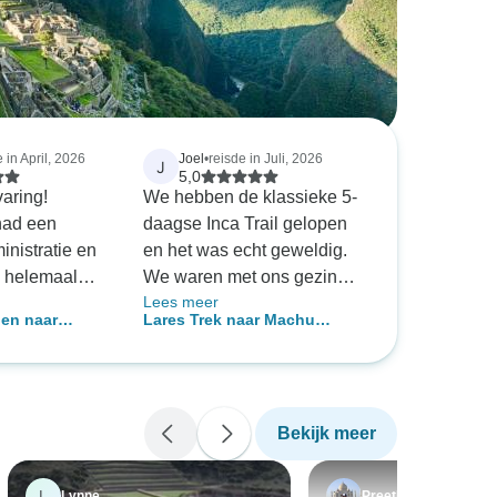
 in April, 2026
Joel
•
reisde in Juli, 2026
J
5,0
aring!
We hebben de klassieke 5-
had een
daagse Inca Trail gelopen
nistratie en
en het was echt geweldig.
s helemaal
We waren met ons gezin
Lees meer
at je je kon
van zes en de hele reis was
gen naar
Lares Trek naar Machu
op de
fantastisch. De gidsen
met
Picchu 4 Dagen/3 Nachten
de cultuur
(Americo en Yadira) waren
s Jason was
echt top. We hebben veel
et ons nooit
geleerd over de
Bekijk meer
 wat we van de
geschiedenis van de
erwachten,
Andesbewoners terwijl we
der!
genoten van het prachtige
L
Lynne
Preetham