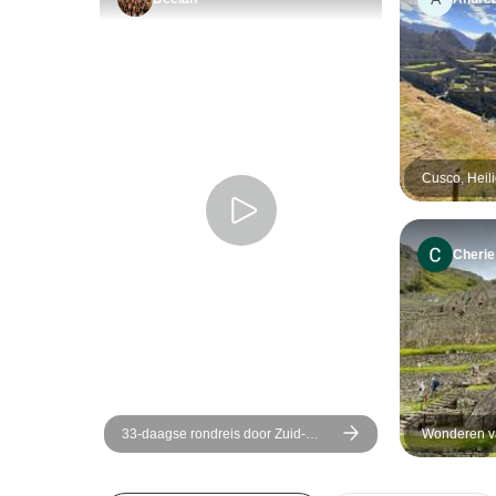
Cusco, Heil
Picchu + 2 
3-daagse pr
rondreis
Cherie
33-daagse rondreis door Zuid-
Wonderen v
Amerika: Colombia, Peru, Bolivia,
Puno – 9 d
Chili, Argentinië &amp; Brazilië met
Inca Trail &amp; Patagonië