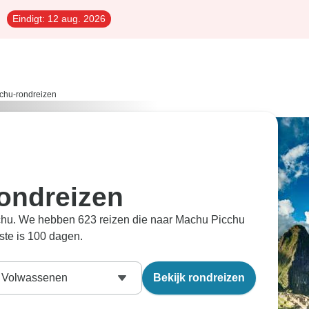
Eindigt:
12 aug. 2026
chu-rondreizen
ondreizen
icchu. We hebben 623 reizen die naar Machu Picchu
gste is 100 dagen.
Volwassenen
Bekijk rondreizen