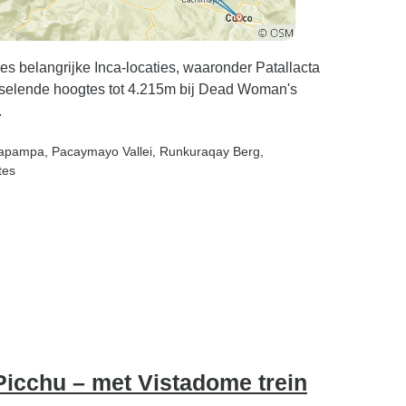
zes belangrijke Inca-locaties, waaronder Patallacta
sselende hoogtes tot 4.215m bij Dead Woman's
.
chapampa
, Pacaymayo Vallei
, Runkuraqay Berg
,
tes
Picchu – met Vistadome trein