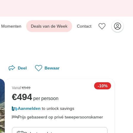
Momenten
Deals van de Week
Contact
Deel
Bewaar
-10%
Vanaf
€549
€
494
per persoon
Aanmelden
to unlock savings
Prijs gebaseerd op privé tweepersoonskamer