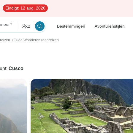
Eindigt:
12 aug. 2026
neer?
2
Bestemmingen
Avonturenstijlen
reizen
Oude Wonderen rondreizen
〉
punt:
Cusco