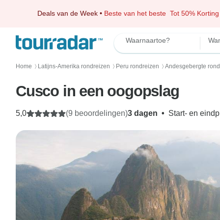
Deals van de Week
•
Beste van het beste
Tot 50% Korting
Waarnaartoe?
Wan
Home
Latijns-Amerika rondreizen
Peru rondreizen
Andesgebergte rond
〉
〉
〉
Cusco in een oogopslag
5,0
(9 beoordelingen)
3 dagen
•
Start- en eind