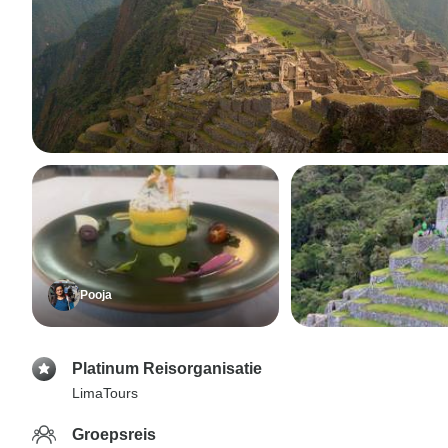
Pooja
Platinum Reisorganisatie
LimaTours
Groepsreis