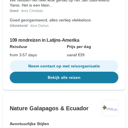
We hebben het heel leuk gehad op het San Blas-eiland
Yanis. Het is een klein...
Goed
- door Christian
Goed georganiseerd, alles verliep vlekkeloos
Uitstekend
- door Darius
109 rondreizen in Latijns-Amerika
Reisduur
Prijs per dag
from 3-57 days
vanaf €39
Neem contact op met reisorganisatie
Bekijk alle reizen
Nature Galapagos & Ecuador
Avontuurlijke Stijlen