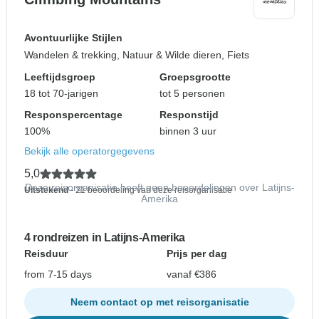
Avontuurlijke Stijlen
Wandelen & trekking, Natuur & Wilde dieren, Fiets
Leeftijdsgroep
Groepsgrootte
18 tot 70-jarigen
tot 5 personen
Responspercentage
Responstijd
100%
binnen 3 uur
Bekijk alle operatorgegevens
5,0
Deze reisorganisatie heeft geen beoordelingen over Latijns-
Uitstekend
- 21 beoordeling van deze reisorganisatie
Amerika
4 rondreizen in Latijns-Amerika
Reisduur
Prijs per dag
from 7-15 days
vanaf €386
Neem contact op met reisorganisatie