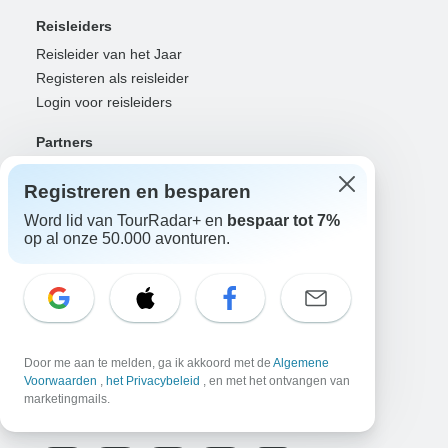
Reisleiders
Reisleider van het Jaar
Registeren als reisleider
Login voor reisleiders
Partners
Reisbureaus
Registreren en besparen
RISE: Affiliates & makers
DMO's & marketeers
Word lid van TourRadar+ en
bespaar tot 7%
op al onze 50.000 avonturen.
OTAs, luchtvaartmaatschappijen & GDS
Partner Portal-login
Hulp
Neem contact met ons op
Klantenservice
Door me aan te melden, ga ik akkoord met de
Algemene
Nederland +31 858 881 876
Voorwaarden
,
het Privacybeleid
, en met het ontvangen van
marketingmails.
Taal selecteren