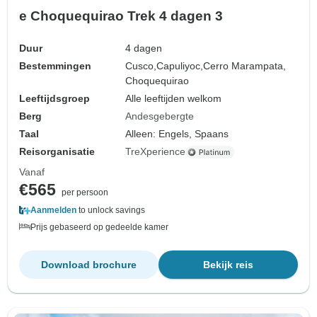
e Choquequirao Trek 4 dagen 3
Duur
4 dagen
Bestemmingen
Cusco,
Capuliyoc,
Cerro Marampata,
Choquequirao
Leeftijdsgroep
Alle leeftijden welkom
Berg
Andesgebergte
Taal
Alleen: Engels, Spaans
Reisorganisatie
TreXperience
Vanaf
€565
per persoon
Aanmelden
to unlock savings
Prijs gebaseerd op gedeelde kamer
Download brochure
Bekijk reis