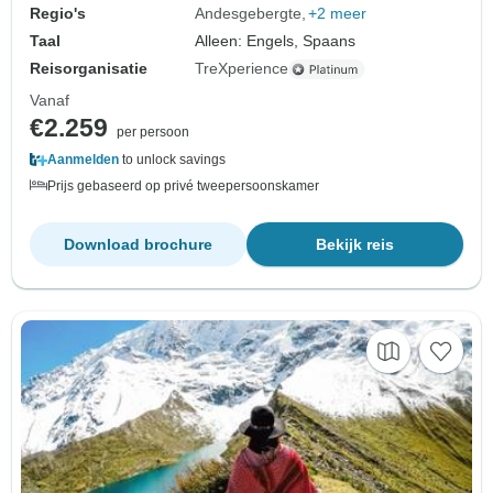
Regio's
Andesgebergte
+2 meer
Taal
Alleen: Engels, Spaans
Reisorganisatie
TreXperience
Vanaf
€2.259
per persoon
Aanmelden
to unlock savings
Prijs gebaseerd op privé tweepersoonskamer
Download brochure
Bekijk reis