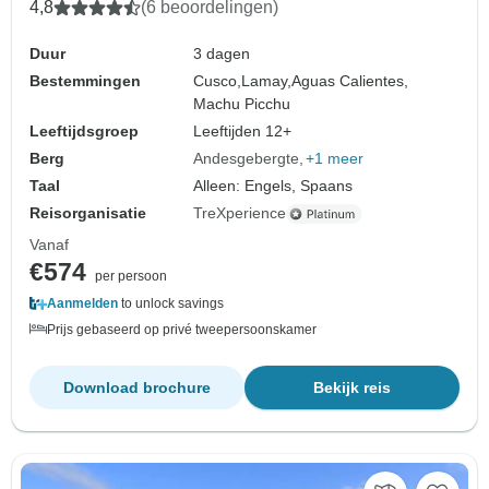
4,8
(6 beoordelingen)
Duur
3 dagen
Bestemmingen
Cusco,
Lamay,
Aguas Calientes,
Machu Picchu
Leeftijdsgroep
Leeftijden 12+
Berg
Andesgebergte
+1 meer
Taal
Alleen: Engels, Spaans
Reisorganisatie
TreXperience
Vanaf
€574
per persoon
Aanmelden
to unlock savings
Prijs gebaseerd op privé tweepersoonskamer
Download brochure
Bekijk reis