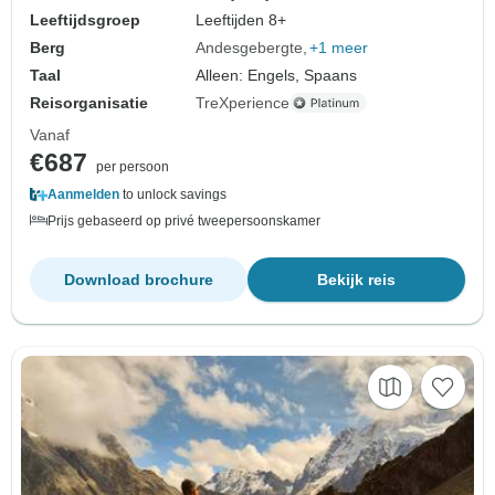
Leeftijdsgroep
Leeftijden 8+
Berg
Andesgebergte
+1 meer
Taal
Alleen: Engels, Spaans
Reisorganisatie
TreXperience
Vanaf
€687
per persoon
Aanmelden
to unlock savings
Prijs gebaseerd op privé tweepersoonskamer
Download brochure
Bekijk reis