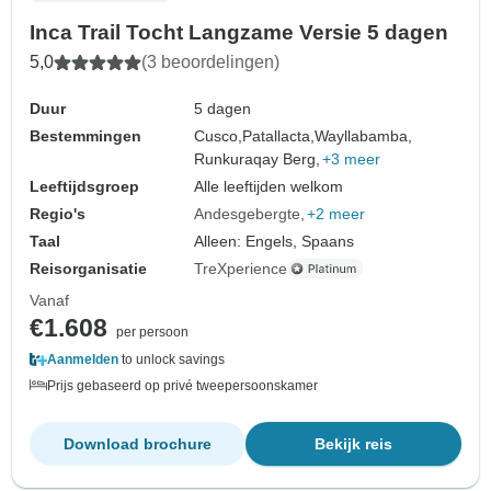
Inca Trail Tocht Langzame Versie 5 dagen
5,0
(3 beoordelingen)
Duur
5 dagen
Bestemmingen
Cusco,
Patallacta,
Wayllabamba,
Runkuraqay Berg,
+3 meer
Leeftijdsgroep
Alle leeftijden welkom
Regio's
Andesgebergte
+2 meer
Taal
Alleen: Engels, Spaans
Reisorganisatie
TreXperience
Vanaf
€1.608
per persoon
Aanmelden
to unlock savings
Prijs gebaseerd op privé tweepersoonskamer
Download brochure
Bekijk reis