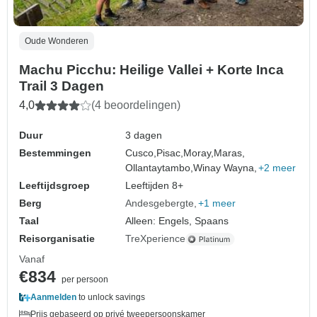
Oude Wonderen
Machu Picchu: Heilige Vallei + Korte Inca
Trail 3 Dagen
4,0
(4 beoordelingen)
Duur
3 dagen
Bestemmingen
Cusco,
Pisac,
Moray,
Maras,
Ollantaytambo,
Winay Wayna,
+2 meer
Leeftijdsgroep
Leeftijden 8+
Berg
Andesgebergte
+1 meer
Taal
Alleen: Engels, Spaans
Reisorganisatie
TreXperience
Vanaf
€834
per persoon
Aanmelden
to unlock savings
Prijs gebaseerd op privé tweepersoonskamer