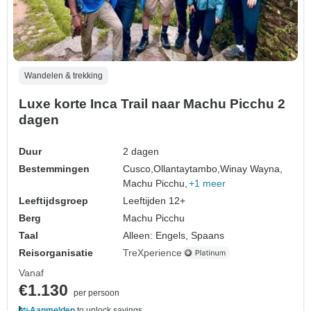
Wandelen & trekking
Luxe korte Inca Trail naar Machu Picchu 2
dagen
Duur
2 dagen
Bestemmingen
Cusco,
Ollantaytambo,
Winay Wayna,
Machu Picchu,
+1 meer
Leeftijdsgroep
Leeftijden 12+
Berg
Machu Picchu
Taal
Alleen: Engels, Spaans
Reisorganisatie
TreXperience
Vanaf
€1.130
per persoon
Aanmelden
to unlock savings