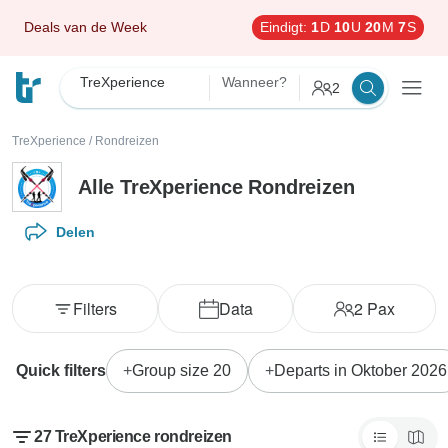
Deals van de Week
Eindigt:
1
D
10
U
20
M
5
S
TreXperience
Wanneer?
2
TreXperience
/
Rondreizen
Alle TreXperience Rondreizen
Delen
Filters
Data
2
Pax
Quick filters
Group size 20
Departs in Oktober 2026
27 TreXperience rondreizen