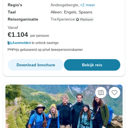
Regio's
Andesgebergte
+2 meer
Taal
Alleen: Engels, Spaans
Reisorganisatie
TreXperience
Vanaf
€1.104
per persoon
Aanmelden
to unlock savings
Prijs gebaseerd op privé tweepersoonskamer
Download brochure
Bekijk reis