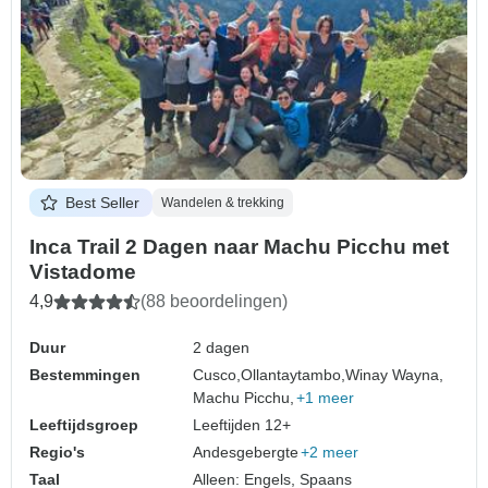
Best Seller
Wandelen & trekking
Inca Trail 2 Dagen naar Machu Picchu met
Vistadome
4,9
(88 beoordelingen)
Duur
2 dagen
Bestemmingen
Cusco,
Ollantaytambo,
Winay Wayna,
Machu Picchu,
+1 meer
Leeftijdsgroep
Leeftijden 12+
Regio's
Andesgebergte
+2 meer
Taal
Alleen: Engels, Spaans