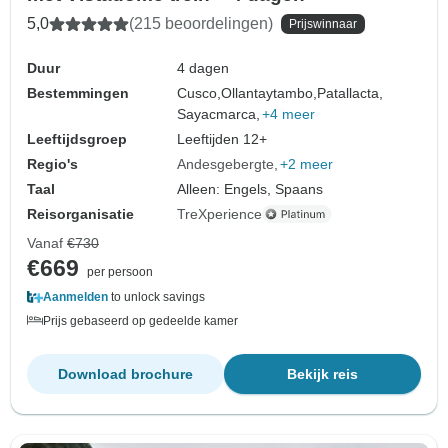
5,0
(215 beoordelingen)
Prijswinnaar
Duur
4 dagen
Bestemmingen
Cusco,
Ollantaytambo,
Patallacta,
Sayacmarca,
+4 meer
Leeftijdsgroep
Leeftijden 12+
Regio's
Andesgebergte
+2 meer
Taal
Alleen: Engels, Spaans
Reisorganisatie
TreXperience
Vanaf
€730
€669
per persoon
Aanmelden
to unlock savings
Prijs gebaseerd op gedeelde kamer
Download brochure
Bekijk reis