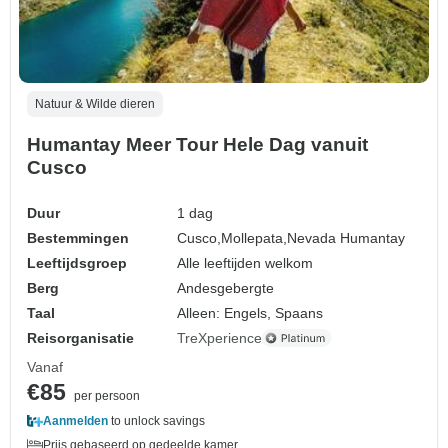
Natuur & Wilde dieren
Humantay Meer Tour Hele Dag vanuit
Cusco
Duur
1 dag
Bestemmingen
Cusco,
Mollepata,
Nevada Humantay
Leeftijdsgroep
Alle leeftijden welkom
Berg
Andesgebergte
Taal
Alleen: Engels, Spaans
Reisorganisatie
TreXperience
Vanaf
€85
per persoon
Aanmelden
to unlock savings
Prijs gebaseerd op gedeelde kamer