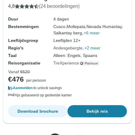
4,8
(24 beoordelingen)
Duur
4 dagen
Bestemmingen
Cusco,
Mollepata,
Nevada Humantay,
Salkantay berg,
+6 meer
Leeftijdsgroep
Leeftijden 12+
Regio's
Andesgebergte
+2 meer
Taal
Alleen: Engels, Spaans
Reisorganisatie
TreXperience
Vanaf
€520
€476
per persoon
Aanmelden
to unlock savings
Prijs gebaseerd op gedeelde kamer
Download brochure
Bekijk reis