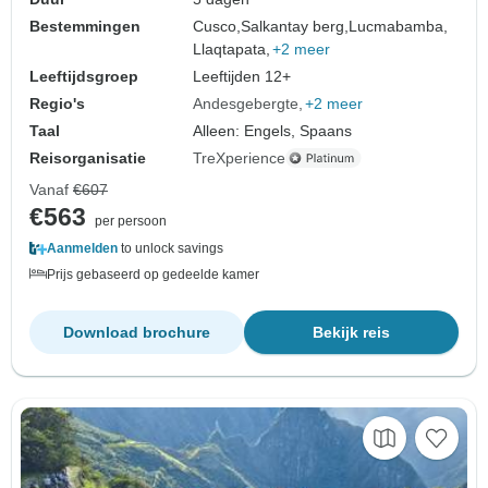
Bestemmingen
Cusco,
Salkantay berg,
Lucmabamba,
Llaqtapata,
+2 meer
Leeftijdsgroep
Leeftijden 12+
Regio's
Andesgebergte
+2 meer
Taal
Alleen: Engels, Spaans
Reisorganisatie
TreXperience
Vanaf
€607
€563
per persoon
Aanmelden
to unlock savings
Prijs gebaseerd op gedeelde kamer
Download brochure
Bekijk reis