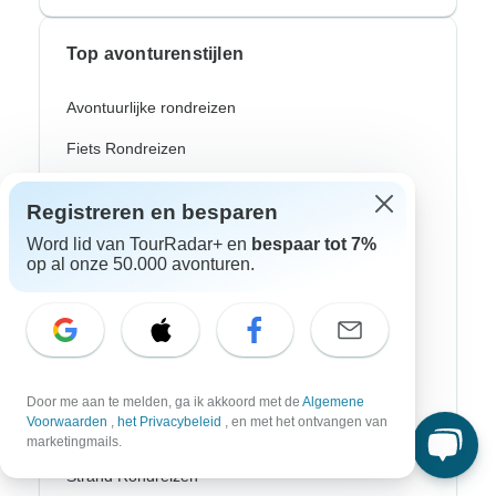
Top avonturenstijlen
Avontuurlijke rondreizen
Fiets Rondreizen
Noorderlicht
Registreren en besparen
Riviercruises
Word lid van TourRadar+ en
bespaar tot 7%
op al onze 50.000 avonturen.
Afrika Safari
Wandeltochten
Culturele Rondreizen
Bus Rondreizen
Door me aan te melden, ga ik akkoord met de
Algemene
Voorwaarden
,
het Privacybeleid
, en met het ontvangen van
Trein / Spoor Reizen
marketingmails.
Strand Rondreizen