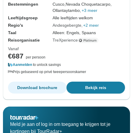
Bestemmingen
Cusco,
Nevada Choquetacarpo,
Ollantaytambo,
+3 meer
Leeftijdsgroep
Alle leeftijden welkom
Regio's
Andesgebergte
+2 meer
Taal
Alleen: Engels, Spaans
Reisorganisatie
TreXperience
Vanaf
€687
per persoon
Aanmelden
to unlock savings
Prijs gebaseerd op privé tweepersoonskamer
Download brochure
Bekijk reis
Meld je aan of log in om toegang te krijgen tot je
kortingen bij TourRadar+