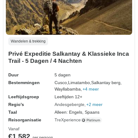
Wandelen & trekking
Privé Expeditie Salkantay & Klassieke Inca
Trail - 5 Dagen / 4 Nachten
Duur
5 dagen
Bestemmingen
Cusco,
Limatambo,
Salkantay berg,
Wayllabamba,
+4 meer
Leeftijdsgroep
Leeftijden 12+
Regio's
Andesgebergte
+2 meer
Taal
Alleen: Engels, Spaans
Reisorganisatie
TreXperience
Vanaf
€1.582
per persoon