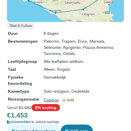
Stad & Cultuur
Duur
8 dagen
Bestemmingen
Palermo
, Trapani
, Erice
, Marsala
,
Selinunte
, Agrigento
, Piazza Armerina
,
Taormina
, Cefalu
Leeftijdsgroep
Alle leeftijden welkom
Taal
Alleen: Engels
Fysieke
Gemakkelijk
beoordeling
Kamertype
Solo-reizigers, Gedeelde
Reisorganisatie
Cosmos
Vanaf
€1.582
8% korting
€1.453
Aanmelden
to unlock savings