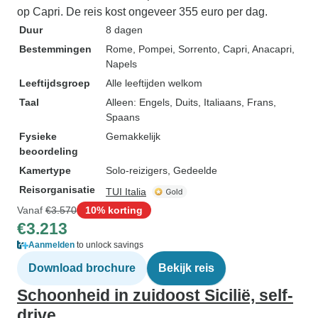
op Capri. De reis kost ongeveer 355 euro per dag.
Duur
8 dagen
Bestemmingen
Rome
, Pompei
, Sorrento
, Capri
, Anacapri
,
Napels
Leeftijdsgroep
Alle leeftijden welkom
Taal
Alleen: Engels, Duits, Italiaans, Frans,
Spaans
Fysieke
Gemakkelijk
beoordeling
Kamertype
Solo-reizigers, Gedeelde
Reisorganisatie
TUI Italia
Vanaf
€3.570
10% korting
€3.213
Aanmelden
to unlock savings
Download brochure
Bekijk reis
Schoonheid in zuidoost Sicilië, self-
drive