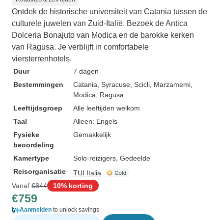
Ontdek de historische universiteit van Catania tussen de
culturele juwelen van Zuid-Italië. Bezoek de Antica
Dolceria Bonajuto van Modica en de barokke kerken
van Ragusa. Je verblijft in comfortabele
viersterrenhotels.
Duur
7 dagen
Bestemmingen
Catania
, Syracuse
, Scicli
, Marzamemi
,
Modica
, Ragusa
Leeftijdsgroep
Alle leeftijden welkom
Taal
Alleen: Engels
Fysieke
Gemakkelijk
beoordeling
Kamertype
Solo-reizigers, Gedeelde
Reisorganisatie
TUI Italia
Vanaf
€844
10% korting
€759
Aanmelden
to unlock savings