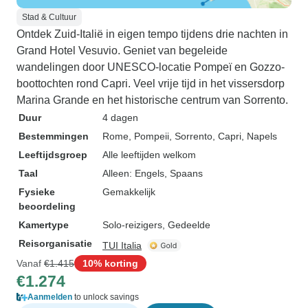
Stad & Cultuur
Ontdek Zuid-Italië in eigen tempo tijdens drie nachten in
Grand Hotel Vesuvio. Geniet van begeleide
wandelingen door UNESCO-locatie Pompeï en Gozzo-
boottochten rond Capri. Veel vrije tijd in het vissersdorp
Marina Grande en het historische centrum van Sorrento.
Duur
4 dagen
Bestemmingen
Rome
, Pompeii
, Sorrento
, Capri
, Napels
Leeftijdsgroep
Alle leeftijden welkom
Taal
Alleen: Engels, Spaans
Fysieke
Gemakkelijk
beoordeling
Kamertype
Solo-reizigers, Gedeelde
Reisorganisatie
TUI Italia
Vanaf
€1.415
10% korting
€1.274
Aanmelden
to unlock savings