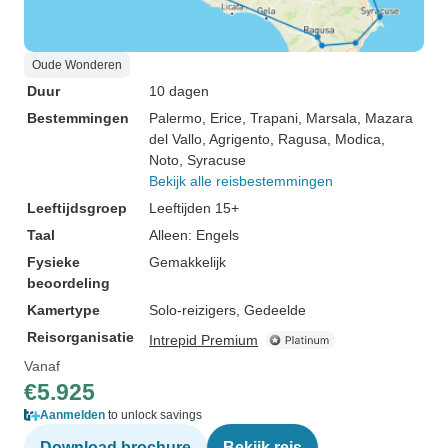
Oude Wonderen
Duur
10 dagen
Bestemmingen
Palermo
, Erice
, Trapani
, Marsala
, Mazara
del Vallo
, Agrigento
, Ragusa
, Modica
,
Noto
, Syracuse
Bekijk alle reisbestemmingen
Leeftijdsgroep
Leeftijden 15+
Taal
Alleen: Engels
Fysieke
Gemakkelijk
beoordeling
Kamertype
Solo-reizigers, Gedeelde
Reisorganisatie
Intrepid Premium
Vanaf
€5.925
Aanmelden
to unlock savings
Download brochure
Bekijk reis