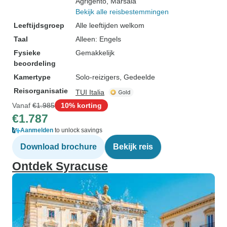
Agrigento
, Marsala
Bekijk alle reisbestemmingen
Leeftijdsgroep
Alle leeftijden welkom
Taal
Alleen: Engels
Fysieke
Gemakkelijk
beoordeling
Kamertype
Solo-reizigers, Gedeelde
Reisorganisatie
TUI Italia
Vanaf
€1.985
10% korting
€1.787
Aanmelden
to unlock savings
Download brochure
Bekijk reis
Ontdek Syracuse