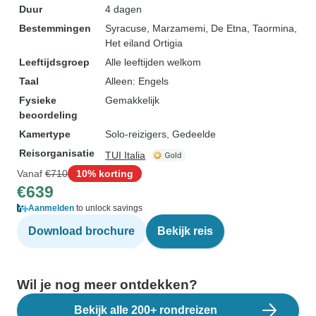
Duur
4 dagen
Bestemmingen
Syracuse
, Marzamemi
, De Etna
, Taormina
,
Het eiland Ortigia
Leeftijdsgroep
Alle leeftijden welkom
Taal
Alleen: Engels
Fysieke
Gemakkelijk
beoordeling
Kamertype
Solo-reizigers, Gedeelde
Reisorganisatie
TUI Italia
Vanaf
€710
10% korting
€639
Aanmelden
to unlock savings
Download brochure
Bekijk reis
Wil je nog meer ontdekken?
Bekijk alle 200+ rondreizen