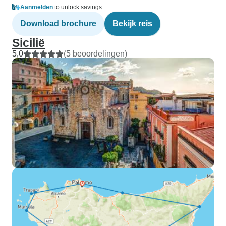
Aanmelden
to unlock savings
Download brochure
Bekijk reis
Sicilië
5,0
(5 beoordelingen)