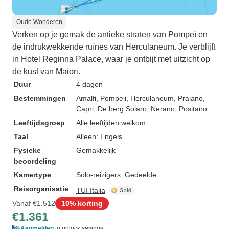
Oude Wonderen
Verken op je gemak de antieke straten van Pompeï en
de indrukwekkende ruïnes van Herculaneum. Je verblijft
in Hotel Reginna Palace, waar je ontbijt met uitzicht op
de kust van Maiori.
Duur
4 dagen
Bestemmingen
Amalfi
, Pompeii
, Herculaneum
, Praiano
,
Capri
, De berg Solaro
, Nerano
, Positano
Leeftijdsgroep
Alle leeftijden welkom
Taal
Alleen: Engels
Fysieke
Gemakkelijk
beoordeling
Kamertype
Solo-reizigers, Gedeelde
Reisorganisatie
TUI Italia
Vanaf
€1.512
10% korting
€1.361
Aanmelden
to unlock savings