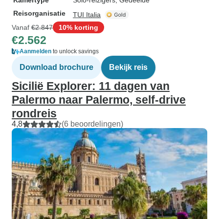
Kamertype
Solo-reizigers, Gedeelde
Reisorganisatie
TUI Italia
Vanaf
€2.847
10% korting
€2.562
Aanmelden
to unlock savings
Download brochure
Bekijk reis
Sicilië Explorer: 11 dagen van
Palermo naar Palermo, self-drive
rondreis
4,8
(6 beoordelingen)