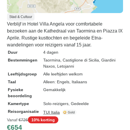
Stad & Cultuur
Verblijf in Hotel Villa Angela voor comfortabele
bezoeken aan de Kathedraal van Taormina en Piazza IX
Aprile. Rustige kusttochten en begeleide Etna-
wandelingen voor reizigers vanaf 15 jaar.
Duur
4 dagen
Bestemmingen
Taormina
, Castiglione di Sicilia
, Giardini
Naxos
, Letojanni
Leeftijdsgroep
Alle leeftijden welkom
Taal
Alleen: Engels, Italiaans
Fysieke
Gemakkelijk
beoordeling
Kamertype
Solo-reizigers, Gedeelde
Reisorganisatie
TUI Italia
Vanaf
€726
10% korting
€654