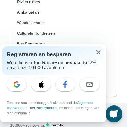
Riviercruises
Afrika Safari
Wandeltochten
Culturele Rondreizen
Bus Rondreizen
Registreren en besparen
Trein / Spoor Reizen
Word lid van TourRadar+ en
bespaar tot 7%
Strand Rondreizen
op al onze 50.000 avonturen.
Familie Rondreizen
Privé Rondreizen
Door me aan te melden, ga ik akkoord met de
Algemene
Voorwaarden
,
het Privacybeleid
, en met het ontvangen van
marketingmails.
Excellent
10.000+
reviews op