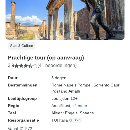
Stad & Cultuur
Prachtige tour (op aanvraag)
3,9
(41 beoordelingen)
Duur
5 dagen
Bestemmingen
Rome,
Napels,
Pompeii,
Sorrento,
Capri,
Positano,
Amalfi
Leeftijdsgroep
Leeftijden 12+
Regio
Amalfikust
+2 meer
Taal
Alleen: Engels, Spaans
Reisorganisatie
TUI Italia
Vanaf
€1.972