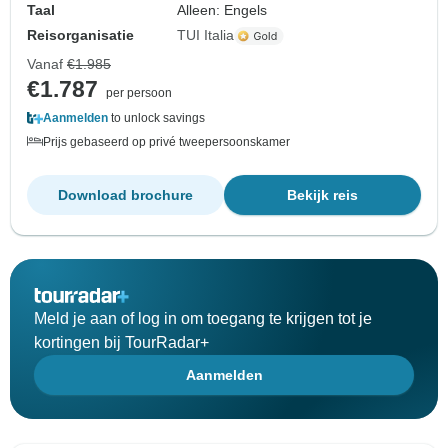
Taal
Alleen: Engels
Reisorganisatie
TUI Italia
Vanaf
€1.985
€1.787
per persoon
Aanmelden
to unlock savings
Prijs gebaseerd op privé tweepersoonskamer
Download brochure
Bekijk reis
Meld je aan of log in om toegang te krijgen tot je
kortingen bij TourRadar+
Aanmelden