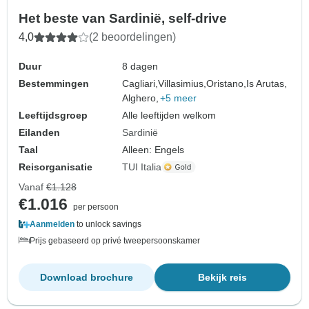
Het beste van Sardinië, self-drive
4,0
(2 beoordelingen)
Duur
8 dagen
Bestemmingen
Cagliari,
Villasimius,
Oristano,
Is Arutas,
Alghero,
+5 meer
Leeftijdsgroep
Alle leeftijden welkom
Eilanden
Sardinië
Taal
Alleen: Engels
Reisorganisatie
TUI Italia
Vanaf
€1.128
€1.016
per persoon
Aanmelden
to unlock savings
Prijs gebaseerd op privé tweepersoonskamer
Download brochure
Bekijk reis