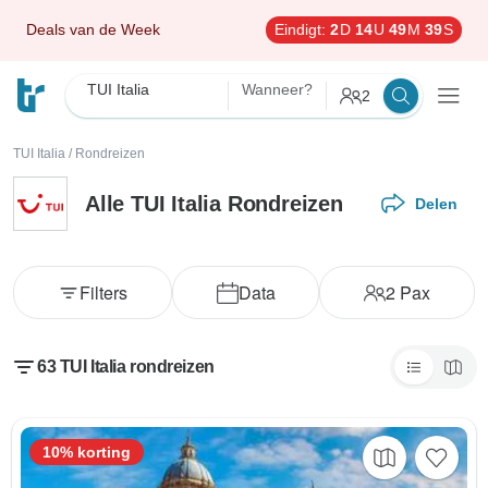
Deals van de Week
Eindigt:
2
D
14
U
49
M
37
S
TUI Italia
Wanneer?
2
TUI Italia
/
Rondreizen
Alle TUI Italia Rondreizen
Delen
Filters
Data
2
Pax
63 TUI Italia rondreizen
10% korting