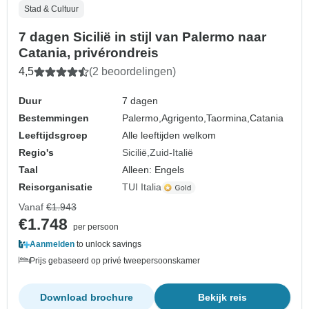
Stad & Cultuur
7 dagen Sicilië in stijl van Palermo naar
Catania, privérondreis
4,5
(2 beoordelingen)
Duur
7 dagen
Bestemmingen
Palermo,
Agrigento,
Taormina,
Catania
Leeftijdsgroep
Alle leeftijden welkom
Regio's
Sicilië
Zuid-Italië
Taal
Alleen: Engels
Reisorganisatie
TUI Italia
Vanaf
€1.943
€1.748
per persoon
Aanmelden
to unlock savings
Prijs gebaseerd op privé tweepersoonskamer
Download brochure
Bekijk reis