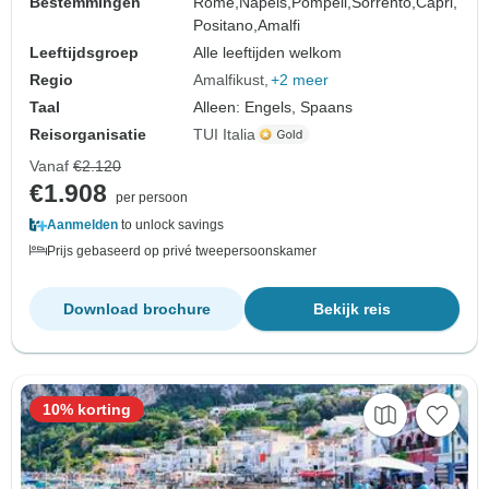
Bestemmingen
Rome,
Napels,
Pompeii,
Sorrento,
Capri,
Positano,
Amalfi
Leeftijdsgroep
Alle leeftijden welkom
Regio
Amalfikust
+2 meer
Taal
Alleen: Engels, Spaans
Reisorganisatie
TUI Italia
Vanaf
€2.120
€1.908
per persoon
Aanmelden
to unlock savings
Prijs gebaseerd op privé tweepersoonskamer
Download brochure
Bekijk reis
10% korting