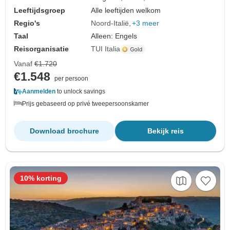
Leeftijdsgroep
Alle leeftijden welkom
Regio's
Noord-Italië
+3 meer
Taal
Alleen: Engels
Reisorganisatie
TUI Italia
Vanaf
€1.720
€1.548
per persoon
Aanmelden
to unlock savings
Prijs gebaseerd op privé tweepersoonskamer
Download brochure
Bekijk reis
10% korting