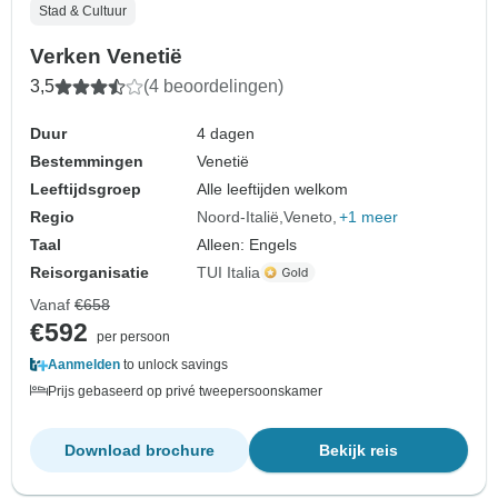
Stad & Cultuur
Verken Venetië
3,5
(4 beoordelingen)
Duur
4 dagen
Bestemmingen
Venetië
Leeftijdsgroep
Alle leeftijden welkom
Regio
Noord-Italië
Veneto
+1 meer
Taal
Alleen: Engels
Reisorganisatie
TUI Italia
Vanaf
€658
€592
per persoon
Aanmelden
to unlock savings
Prijs gebaseerd op privé tweepersoonskamer
Download brochure
Bekijk reis