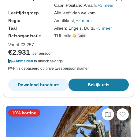
Capri,
Positano,
Amalfi,
+3 meer
Leeftijdsgroep
Alle leeftijden welkom
Regio
Amalfikust
+2 meer
Taal
Alleen: Engels, Duits,
+3 meer
Reisorganisatie
TUI Italia
Vanaf
€3.257
€2.931
per persoon
Aanmelden
to unlock savings
Prijs gebaseerd op privé tweepersoonskamer
Download brochure
Bekijk reis
10% korting