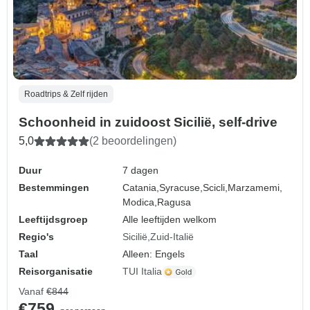
Roadtrips & Zelf rijden
Schoonheid in zuidoost Sicilië, self-drive
5,0
(2 beoordelingen)
Duur
7 dagen
Bestemmingen
Catania,
Syracuse,
Scicli,
Marzamemi,
Modica,
Ragusa
Leeftijdsgroep
Alle leeftijden welkom
Regio's
Sicilië
Zuid-Italië
Taal
Alleen: Engels
Reisorganisatie
TUI Italia
Vanaf
€844
€759