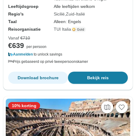
Leeftijdsgroep
Alle leeftijden welkom
Regio's
Sicilië
Zuid-Italië
Taal
Alleen: Engels
Reisorganisatie
TUI Italia
Vanaf
€710
€639
per persoon
Aanmelden
to unlock savings
Prijs gebaseerd op privé tweepersoonskamer
Download brochure
Bekijk reis
10% korting