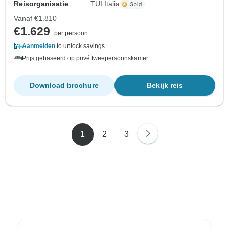
Reisorganisatie
TUI Italia
Vanaf
€1.810
€1.629
per persoon
Aanmelden
to unlock savings
Prijs gebaseerd op privé tweepersoonskamer
Download brochure
Bekijk reis
1
2
3