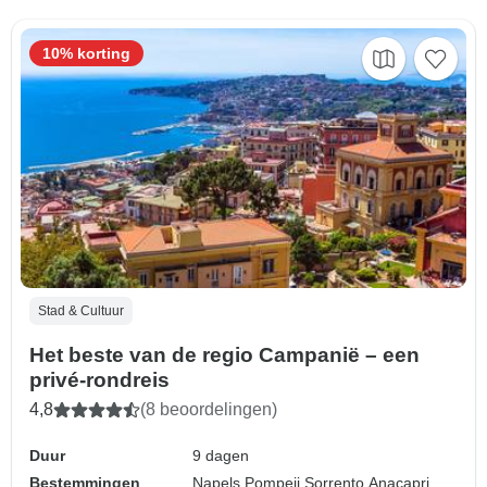
10% korting
Stad & Cultuur
Het beste van de regio Campanië – een
privé-rondreis
4,8
(8 beoordelingen)
Duur
9 dagen
Bestemmingen
Napels,
Pompeii,
Sorrento,
Anacapri,