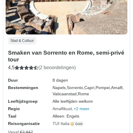
Stad & Cultuur
Smaken van Sorrento en Rome, semi-privé
tour
4,5
(2 beoordelingen)
Duur
8 dagen
Bestemmingen
Napels,
Sorrento,
Capri,
Pompei,
Amalfi,
Vaticaanstad,
Rome
Leeftijdsgroep
Alle leeftijden welkom
Regio
Amalfikust
+2 meer
Taal
Alleen: Engels
Reisorganisatie
TUI Italia
Vanaf
€2.847