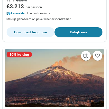
Vanaf
€3.570
€3.213
per persoon
Aanmelden
to unlock savings
Prijs gebaseerd op privé tweepersoonskamer
Download brochure
Bekijk reis
10% korting