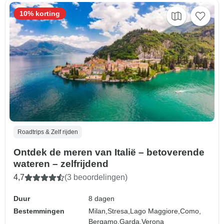
10% korting
Roadtrips & Zelf rijden
Ontdek de meren van Italië – betoverende
wateren – zelfrijdend
4,7
(3 beoordelingen)
Duur
8 dagen
Bestemmingen
Milan,
Stresa,
Lago Maggiore,
Como,
Bergamo,
Garda,
Verona