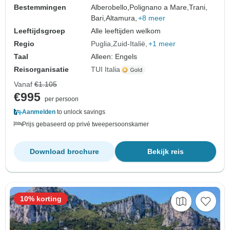
Bestemmingen
Alberobello,
Polignano a Mare,
Trani,
Bari,
Altamura,
+8 meer
Leeftijdsgroep
Alle leeftijden welkom
Regio
Puglia
Zuid-Italië
+1 meer
Taal
Alleen: Engels
Reisorganisatie
TUI Italia
Vanaf
€1.105
€995
per persoon
Aanmelden
to unlock savings
Prijs gebaseerd op privé tweepersoonskamer
Download brochure
Bekijk reis
10% korting