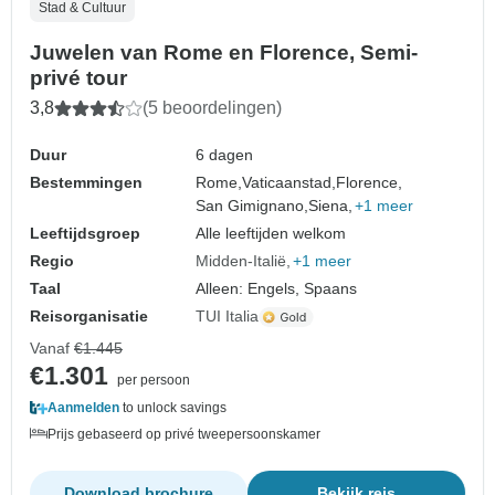
Stad & Cultuur
Juwelen van Rome en Florence, Semi-
privé tour
3,8
(5 beoordelingen)
Duur
6 dagen
Bestemmingen
Rome,
Vaticaanstad,
Florence,
San Gimignano,
Siena,
+1 meer
Leeftijdsgroep
Alle leeftijden welkom
Regio
Midden-Italië
+1 meer
Taal
Alleen: Engels, Spaans
Reisorganisatie
TUI Italia
Vanaf
€1.445
€1.301
per persoon
Aanmelden
to unlock savings
Prijs gebaseerd op privé tweepersoonskamer
Download brochure
Bekijk reis