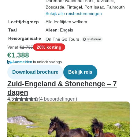
Dartmoor Nationaal Park
, Tavistock
,
Boscastle
, Tintagel
, Port Isaac
, Falmouth
Bekijk alle reisbestemmingen
Leeftijdsgroep
Alle leeftijden welkom
Taal
Alleen: Engels
Reisorganisatie
On The Go Tours
Vanaf
€1.735
20% korting
€1.388
Aanmelden
to unlock savings
Download brochure
Bekijk reis
Zuid-Engeland & Stonehenge – 7
dagen
4,5
(4 beoordelingen)