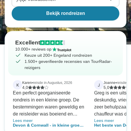
Engeland, Schotland en Wales
voor een avontuur
vol legendes, bezienswaardigheden en gezellige
Bekijk rondreizen
pubs. Ook voor
gezinnen
en senioren is het
Verenigd Koningrijk de ideale setting voor een
onvergetelijke vakantie.
Excellent
10.000+ reviews op
Keuze uit 200+ Engeland rondreizen
1.500+ geverifieerde recensies van TourRadar-
reizigers
Karen
•
reisde in Augustus, 2026
Joanne
•
reisde in
K
J
4,0
5,0
Een perfect georganiseerde
Greg is een uitste
rondreis in een kleine groep. De
deskundig, vriende
bestemmingen waren geweldig en
zeer behulpzaam
de reisleider was boeiend en
chauffeur was de b
Lees meer
Lees meer
deskundig.
en behulpzaam.
Devon & Cornwall - in kleine groep -
Het beste van Dev