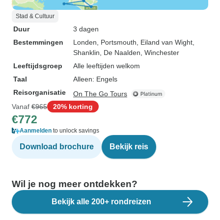
Stad & Cultuur
Duur
3 dagen
Bestemmingen
Londen
, Portsmouth
, Eiland van Wight
,
Shanklin
, De Naalden
, Winchester
Leeftijdsgroep
Alle leeftijden welkom
Taal
Alleen: Engels
Reisorganisatie
On The Go Tours
Vanaf
€965
20% korting
€772
Aanmelden
to unlock savings
Download brochure
Bekijk reis
Wil je nog meer ontdekken?
Bekijk alle 200+ rondreizen