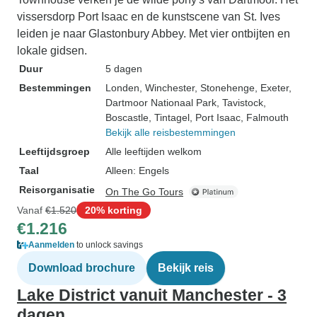
vissersdorp Port Isaac en de kunstscene van St. Ives
leiden je naar Glastonbury Abbey. Met vier ontbijten en
lokale gidsen.
Duur
5 dagen
Bestemmingen
Londen
, Winchester
, Stonehenge
, Exeter
,
Dartmoor Nationaal Park
, Tavistock
,
Boscastle
, Tintagel
, Port Isaac
, Falmouth
Bekijk alle reisbestemmingen
Leeftijdsgroep
Alle leeftijden welkom
Taal
Alleen: Engels
Reisorganisatie
On The Go Tours
Vanaf
€1.520
20% korting
€1.216
Aanmelden
to unlock savings
Download brochure
Bekijk reis
Lake District vanuit Manchester - 3
dagen