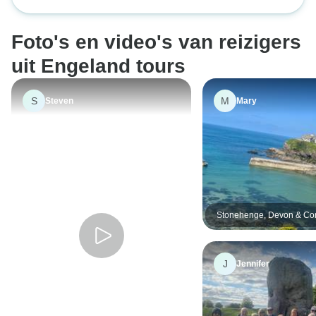
vanuit Londen - 5 dagen
(geen overnachti
Foto's en video's van reizigers
uit Engeland tours
S
M
Steven
Mary
Stonehenge, Devon & Cor
dagen
J
Jennifer