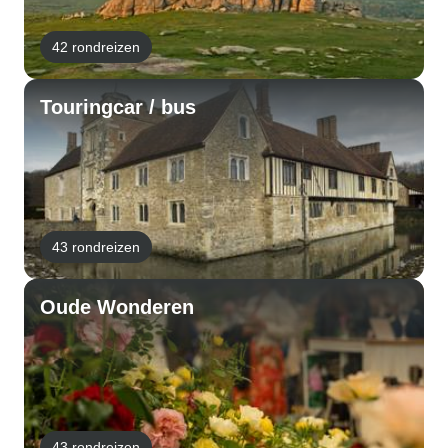
42 rondreizen
Touringcar / bus
43 rondreizen
Oude Wonderen
43 rondreizen