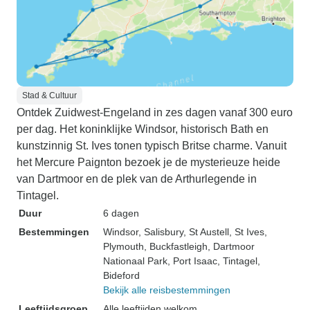
Stad & Cultuur
Ontdek Zuidwest-Engeland in zes dagen vanaf 300 euro
per dag. Het koninklijke Windsor, historisch Bath en
kunstzinnig St. Ives tonen typisch Britse charme. Vanuit
het Mercure Paignton bezoek je de mysterieuze heide
van Dartmoor en de plek van de Arthurlegende in
Tintagel.
Duur
6 dagen
Bestemmingen
Windsor
, Salisbury
, St Austell
, St Ives
,
Plymouth
, Buckfastleigh
, Dartmoor
Nationaal Park
, Port Isaac
, Tintagel
,
Bideford
Bekijk alle reisbestemmingen
Leeftijdsgroep
Alle leeftijden welkom