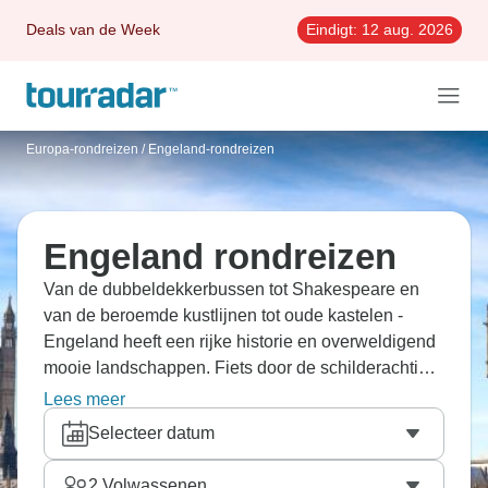
Deals van de Week
Eindigt:
12 aug. 2026
Europa-rondreizen
/
Engeland-rondreizen
Engeland rondreizen
Van de dubbeldekkerbussen tot Shakespeare en
van de beroemde kustlijnen tot oude kastelen -
Engeland heeft een rijke historie en overweldigend
mooie landschappen. Fiets door de schilderachtige
vissershavens van
Cornwall
, geniet van de
Lees meer
Romeinse warmwaterbronnen in Bath, ervaar de
Selecteer datum
pittoreske Cotswolds of ga op trektocht door het
ongerepte Lake District. Maak een rondreis door
2
Volwassenen