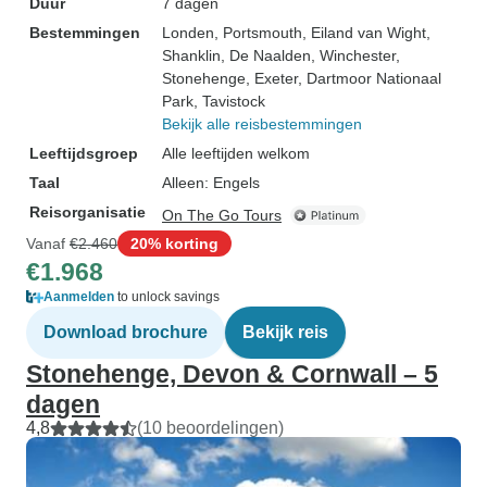
Duur
7 dagen
Bestemmingen
Londen
, Portsmouth
, Eiland van Wight
,
Shanklin
, De Naalden
, Winchester
,
Stonehenge
, Exeter
, Dartmoor Nationaal
Park
, Tavistock
Bekijk alle reisbestemmingen
Leeftijdsgroep
Alle leeftijden welkom
Taal
Alleen: Engels
Reisorganisatie
On The Go Tours
Vanaf
€2.460
20% korting
€1.968
Aanmelden
to unlock savings
Download brochure
Bekijk reis
Stonehenge, Devon & Cornwall – 5
dagen
4,8
(10 beoordelingen)