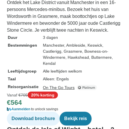
Ontdek het Lake District vanuit Manchester in een 16-
persoons Mercedes-minibus. Bezoek het huis van
Wordsworth in Grasmere, maak boottochtjes op Lake
Windermere en bewonder de 5000 jaar oude Castlerigg
Stone Circle. Je verblijft twee nachten in Keswick.
Duur
3 dagen
Bestemmingen
Manchester
, Ambleside
, Keswick
,
Castlerigg
, Grasmere
, Bowness-on-
Windermere
, Hawkshead
, Buttermere
,
Kendal
Leeftijdsgroep
Alle leeftijden welkom
Taal
Alleen: Engels
Reisorganisatie
On The Go Tours
Vanaf
€705
20% korting
€564
Aanmelden
to unlock savings
Download brochure
Bekijk reis