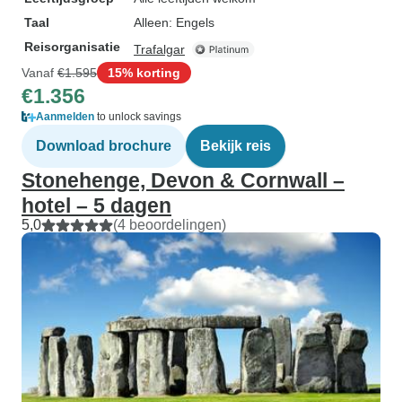
Taal
Alleen: Engels
Reisorganisatie
Trafalgar
Vanaf
€1.595
15% korting
€1.356
Aanmelden
to unlock savings
Download brochure
Bekijk reis
Stonehenge, Devon & Cornwall –
hotel – 5 dagen
5,0
(4 beoordelingen)