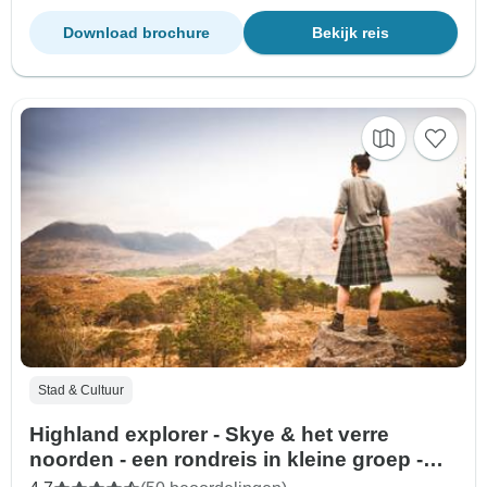
Download brochure
Bekijk reis
Stad & Cultuur
Highland explorer - Skye & het verre
noorden - een rondreis in kleine groep -
vanuit Edinburgh - 5 dagen