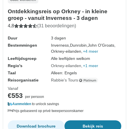
Ontdekkingsreis op Orkney - in kleine
groep - vanuit Inverness - 3 dagen
4,8
(31 beoordelingen)
Duur
3 dagen
Bestemmingen
Inverness,
Dunrobin,
John O'Groats,
Orkney-eilanden,
+4 meer
Leeftijdsgroep
Alle leeftijden welkom
Regio's
Orkney-eilanden
+1 meer
Taal
Alleen: Engels
Reisorganisatie
Rabbie's Tours
Vanaf
€553
per persoon
Aanmelden
to unlock savings
Prijs gebaseerd op privé tweepersoonskamer
Download brochure
Bekijk reis