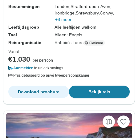
Bestemmingen
Londen,
Stratford-upon-Avon,
Ironbridge,
Shrewsbury,
Conwy,
+8 meer
Leeftijdsgroep
Alle leeftijden welkom
Taal
Alleen: Engels
Reisorganisatie
Rabbie's Tours
Vanaf
€1.030
per persoon
Aanmelden
to unlock savings
Prijs gebaseerd op privé tweepersoonskamer
Download brochure
Bekijk reis