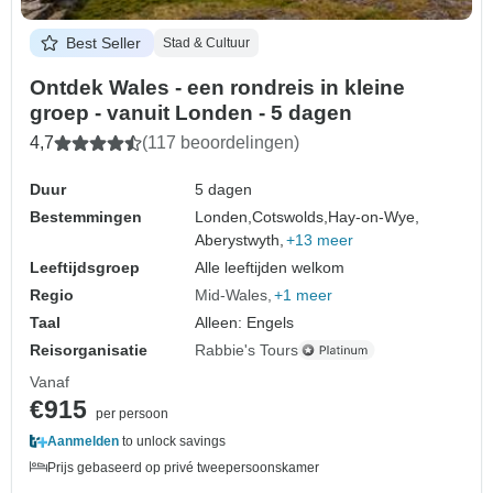
Best Seller
Stad & Cultuur
Ontdek Wales - een rondreis in kleine
groep - vanuit Londen - 5 dagen
4,7
(117 beoordelingen)
Duur
5 dagen
Bestemmingen
Londen,
Cotswolds,
Hay-on-Wye,
Aberystwyth,
+13 meer
Leeftijdsgroep
Alle leeftijden welkom
Regio
Mid-Wales
+1 meer
Taal
Alleen: Engels
Reisorganisatie
Rabbie's Tours
Vanaf
€915
per persoon
Aanmelden
to unlock savings
Prijs gebaseerd op privé tweepersoonskamer