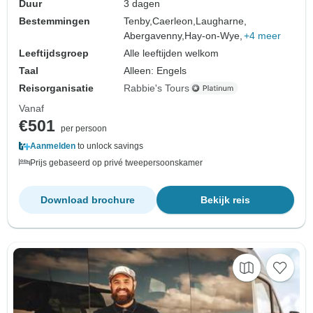
Duur
3 dagen
Bestemmingen
Tenby,
Caerleon,
Laugharne,
Abergavenny,
Hay-on-Wye,
+4 meer
Leeftijdsgroep
Alle leeftijden welkom
Taal
Alleen: Engels
Reisorganisatie
Rabbie's Tours
Vanaf
€501
per persoon
Aanmelden
to unlock savings
Prijs gebaseerd op privé tweepersoonskamer
Download brochure
Bekijk reis