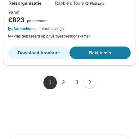
Reisorganisatie
Rabbie's Tours
Vanaf
€823
per persoon
Aanmelden
to unlock savings
Prijs gebaseerd op privé tweepersoonskamer
Download brochure
Bekijk reis
1
2
3