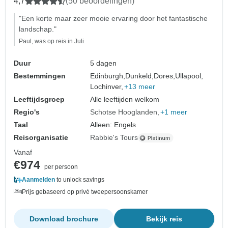
4,7
(50 beoordelingen)
"Een korte maar zeer mooie ervaring door het fantastische
landschap."
Paul, was op reis in Juli
Duur
5 dagen
Bestemmingen
Edinburgh,
Dunkeld,
Dores,
Ullapool,
Lochinver,
+13 meer
Leeftijdsgroep
Alle leeftijden welkom
Regio's
Schotse Hooglanden
+1 meer
Taal
Alleen: Engels
Reisorganisatie
Rabbie's Tours
Vanaf
€974
per persoon
Aanmelden
to unlock savings
Prijs gebaseerd op privé tweepersoonskamer
Download brochure
Bekijk reis