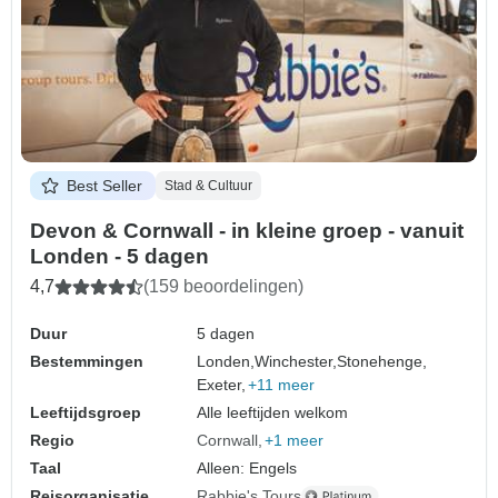
Best Seller
Stad & Cultuur
Devon & Cornwall - in kleine groep - vanuit
Londen - 5 dagen
4,7
(159 beoordelingen)
Duur
5 dagen
Bestemmingen
Londen,
Winchester,
Stonehenge,
Exeter,
+11 meer
Leeftijdsgroep
Alle leeftijden welkom
Regio
Cornwall
+1 meer
Taal
Alleen: Engels
Reisorganisatie
Rabbie's Tours