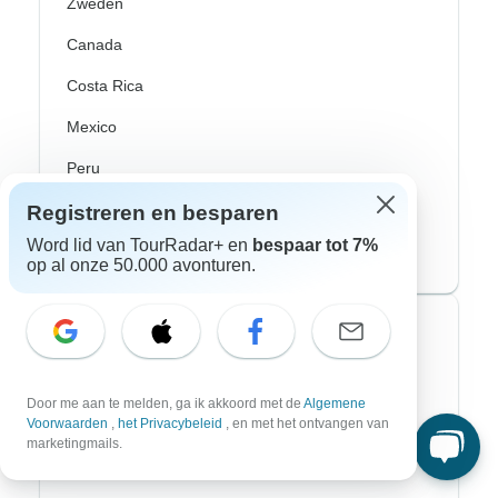
Zweden
Canada
Costa Rica
Mexico
Peru
USA
Registreren en besparen
Word lid van TourRadar+ en
bespaar tot 7%
Zuid-Amerika
op al onze 50.000 avonturen.
Top avonturenstijlen
Avontuurlijke rondreizen
Door me aan te melden, ga ik akkoord met de
Algemene
Voorwaarden
,
het Privacybeleid
, en met het ontvangen van
Fiets Rondreizen
marketingmails.
Noorderlicht