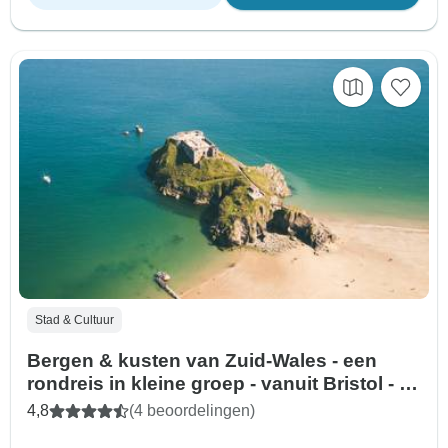
Stad & Cultuur
Bergen & kusten van Zuid-Wales - een
rondreis in kleine groep - vanuit Bristol - 3
dagen
4,8
(4 beoordelingen)