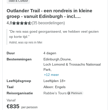
Stad & Cultuur
Outlander Trail - een rondreis in kleine
groep - vanuit Edinburgh - incl.
toegangsprijzen - 4 dagen
4,8
(35 beoordelingen)
"De reis was goed georganiseerd, we hebben veel gezien
op korte tijd."
Astrid, was op reis in Mei
Duur
4 dagen
Bestemmingen
Edinburgh,
Doune,
Loch Lomond & Trossachs Nationaal
Park,
+12 meer
Leeftijdsgroep
Leeftijden 18+
Taal
Alleen: Engels
Reisorganisatie
Rabbie's Tours
Vanaf
€835
per persoon