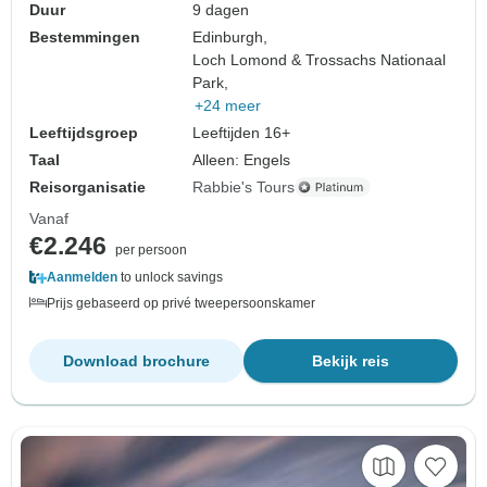
Duur
9 dagen
Bestemmingen
Edinburgh,
Loch Lomond & Trossachs Nationaal
Park,
+24 meer
Leeftijdsgroep
Leeftijden 16+
Taal
Alleen: Engels
Reisorganisatie
Rabbie's Tours
Vanaf
€2.246
per persoon
Aanmelden
to unlock savings
Prijs gebaseerd op privé tweepersoonskamer
Download brochure
Bekijk reis