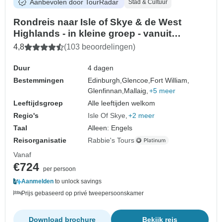
Aanbevolen door TourRadar
Stad & Cultuur
Rondreis naar Isle of Skye & de West
Highlands - in kleine groep - vanuit
Edinburgh - 4 dagen
4,8
(103 beoordelingen)
Duur
4 dagen
Bestemmingen
Edinburgh,
Glencoe,
Fort William,
Glenfinnan,
Mallaig,
+5 meer
Leeftijdsgroep
Alle leeftijden welkom
Regio's
Isle Of Skye
+2 meer
Taal
Alleen: Engels
Reisorganisatie
Rabbie's Tours
Vanaf
€724
per persoon
Aanmelden
to unlock savings
Prijs gebaseerd op privé tweepersoonskamer
Download brochure
Bekijk reis