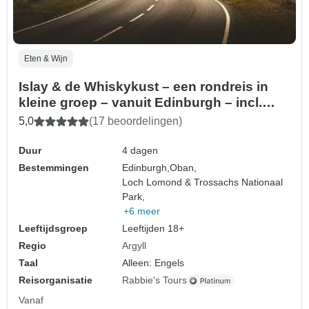
Eten & Wijn
Islay & de Whiskykust – een rondreis in
kleine groep – vanuit Edinburgh – incl.
toegangsprijzen – 4 dagen
5,0
(17 beoordelingen)
Duur
4 dagen
Bestemmingen
Edinburgh,
Oban,
Loch Lomond & Trossachs Nationaal
Park,
+6 meer
Leeftijdsgroep
Leeftijden 18+
Regio
Argyll
Taal
Alleen: Engels
Reisorganisatie
Rabbie's Tours
Vanaf