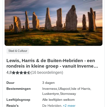
Stad & Cultuur
Lewis, Harris & de Buiten-Hebriden - een
rondreis in kleine groep - vanuit Inverness
- 3 dagen
4,8
(16 beoordelingen)
Duur
3 dagen
Bestemmingen
Inverness,
Ullapool,
Isle of Harris,
Luskentyre,
Stornoway
Leeftijdsgroep
Alle leeftijden welkom
Regio's
De Hebriden
+2 meer