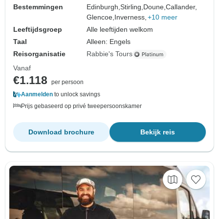
Bestemmingen
Edinburgh,
Stirling,
Doune,
Callander,
Glencoe,
Inverness,
+10 meer
Leeftijdsgroep
Alle leeftijden welkom
Taal
Alleen: Engels
Reisorganisatie
Rabbie's Tours
Vanaf
€1.118
per persoon
Aanmelden
to unlock savings
Prijs gebaseerd op privé tweepersoonskamer
Download brochure
Bekijk reis