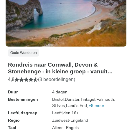
Oude Wonderen
Rondreis naar Cornwall, Devon &
Stonehenge - in kleine groep - vanuit
Bristol - 4 dagen
4,8
(8 beoordelingen)
Duur
4 dagen
Bestemmingen
Bristol,
Dunster,
Tintagel,
Falmouth,
St Ives,
Land's End,
+8 meer
Leeftijdsgroep
Leeftijden 16+
Regio
Zuidwest-Engeland
Taal
Alleen: Engels