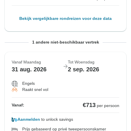
Bekijk vergelijkbare rondreizen voor deze data
Vanaf Vrijdag
Tot Zondag
1 andere niet-beschikbaar vertrek
28 aug. 2026
30 aug. 2026
Vanaf Maandag
Tot Woensdag
Uitverkocht
31 aug. 2026
2 sep. 2026
€691
Vanaf:
per persoon
Engels
Raakt snel vol
Bekijk vergelijkbare rondreizen voor deze data
€713
Vanaf:
per persoon
Aanmelden
to unlock savings
Prijs gebaseerd op privé tweepersoonskamer