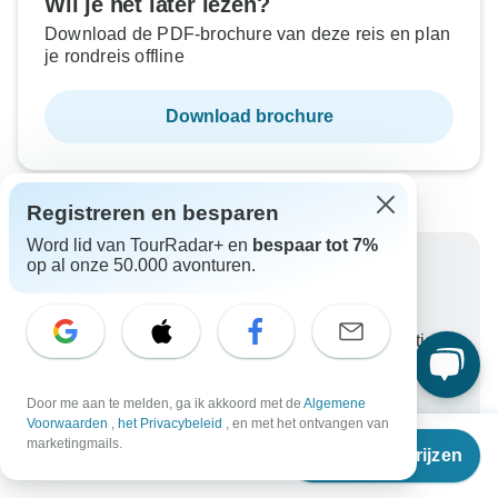
Wil je het later lezen?
Download de PDF-brochure van deze reis en plan
je rondreis offline
Download brochure
Registreren en besparen
Word lid van TourRadar+ en
bespaar tot 7%
op al onze 50.000 avonturen.
Waarom via TourRadar boeken?
Flexibele betalingsmogelijkheden
Betrouwbare en geverifieerde reisorganisaties
Beoordeeld als uitstekend op
Beste prijsgarantie
Door me aan te melden, ga ik akkoord met de
Algemene
Voorwaarden
,
het Privacybeleid
, en met het ontvangen van
Unlock exclusive TourRadar+ member savings
Vanaf
marketingmails.
Reisdata & prijzen
€
596
per persoon
Meer voordelen
Om uw betaling te beschermen en ervoor te zorgen