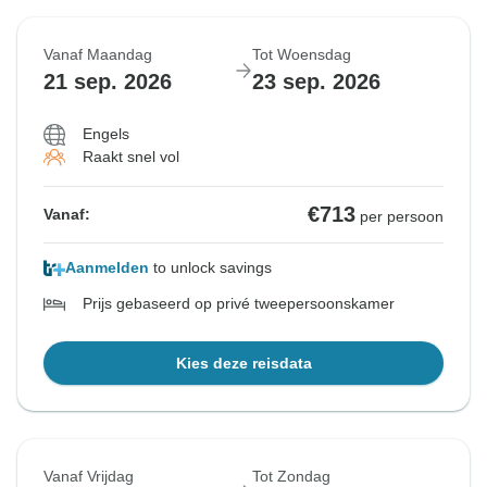
7 sep. 2026
11 sep. 2026
14 sep. 2026
18 sep. 2026
9 sep. 2026
13 sep. 2026
16 sep. 2026
20 sep. 2026
Vanaf Maandag
Tot Woensdag
Uitverkocht
Uitverkocht
Uitverkocht
Uitverkocht
21 sep. 2026
23 sep. 2026
€713
€691
€713
€691
Vanaf:
Vanaf:
Vanaf:
Vanaf:
per persoon
per persoon
per persoon
per persoon
Engels
Raakt snel vol
Bekijk vergelijkbare rondreizen voor deze data
Bekijk vergelijkbare rondreizen voor deze data
Bekijk vergelijkbare rondreizen voor deze data
Bekijk vergelijkbare rondreizen voor deze data
€713
Vanaf:
per persoon
Aanmelden
to unlock savings
Prijs gebaseerd op privé tweepersoonskamer
Kies deze reisdata
Vanaf Vrijdag
Tot Zondag