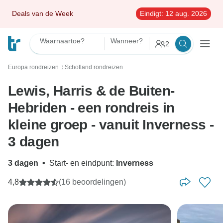
Deals van de Week
Eindigt:
12 aug. 2026
Waarnaartoe?
Wanneer?
2
Europa rondreizen
Schotland rondreizen
〉
Lewis, Harris & de Buiten-
Hebriden - een rondreis in
kleine groep - vanuit Inverness -
3 dagen
3 dagen
•
Start- en eindpunt:
Inverness
4,8
(16 beoordelingen)