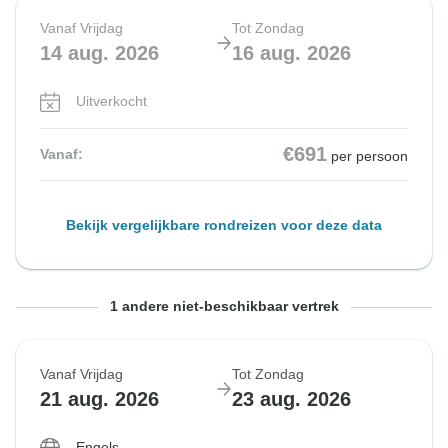
Vanaf Vrijdag
Tot Zondag
14 aug. 2026
16 aug. 2026
Uitverkocht
€691
Vanaf:
per persoon
Bekijk vergelijkbare rondreizen voor deze data
Vanaf Maandag
Tot Woensdag
1 andere niet-beschikbaar vertrek
17 aug. 2026
19 aug. 2026
Vanaf Vrijdag
Tot Zondag
Uitverkocht
21 aug. 2026
23 aug. 2026
€713
Vanaf:
per persoon
Engels