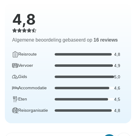
4,8
Algemene beoordeling gebaseerd op
16 reviews
Reisroute
4,8
Vervoer
4,9
Gids
5,0
Accommodatie
4,6
Eten
4,5
Reisorganisatie
4,8