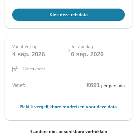
Kies deze reisdata
Vanaf Vrijdag
Tot Zondag
4 sep. 2026
6 sep. 2026
Uitverkocht
€691
Vanaf:
per persoon
Bekijk vergelijkbare rondreizen voor deze data
Vanaf Maandag
Vanaf Vrijdag
Vanaf Maandag
Vanaf Vrijdag
Tot Woensdag
Tot Zondag
Tot Woensdag
Tot Zondag
4 andere niet-beschikbare vertrekken