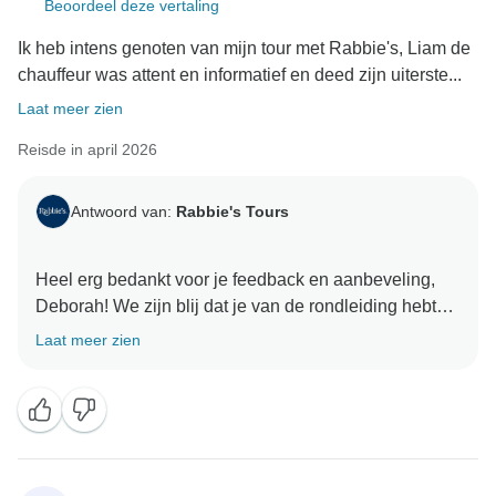
Beoordeel deze vertaling
Ik heb intens genoten van mijn tour met Rabbie's, Liam de
chauffeur was attent en informatief en deed zijn uiterste...
Laat meer zien
Reisde in april 2026
Antwoord van:
Rabbie's Tours
Heel erg bedankt voor je feedback en aanbeveling,
Deborah! We zijn blij dat je van de rondleiding hebt
genoten en dat er zo goed voor je werd gezorgd. We
Laat meer zien