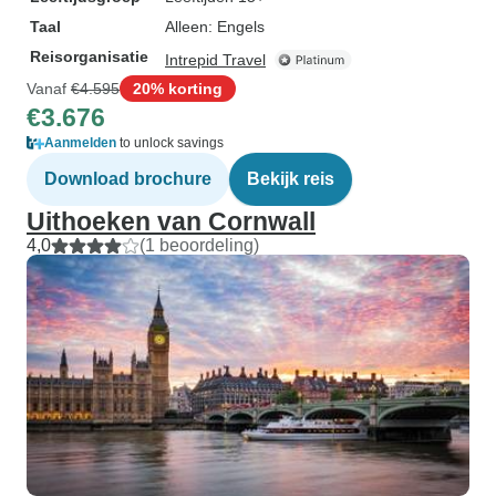
Taal
Alleen: Engels
Reisorganisatie
Intrepid Travel
Vanaf
€4.595
20% korting
€3.676
Aanmelden
to unlock savings
Download brochure
Bekijk reis
Uithoeken van Cornwall
4,0
(1 beoordeling)