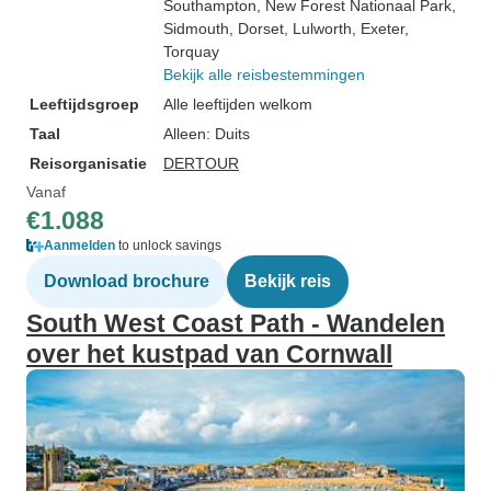
Southampton
, New Forest Nationaal Park
,
Sidmouth
, Dorset
, Lulworth
, Exeter
,
Torquay
Bekijk alle reisbestemmingen
Leeftijdsgroep
Alle leeftijden welkom
Taal
Alleen: Duits
Reisorganisatie
DERTOUR
Vanaf
€1.088
Aanmelden
to unlock savings
Download brochure
Bekijk reis
South West Coast Path - Wandelen
over het kustpad van Cornwall