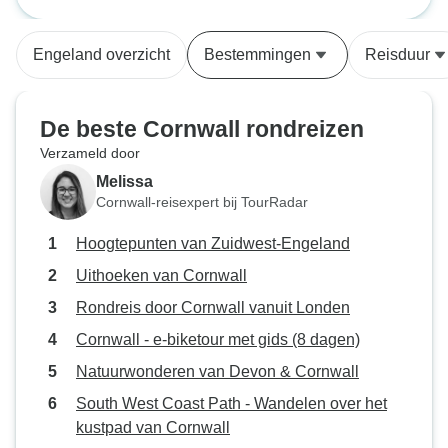
Engeland
Londen
van haar werk.
een geweldige er
prachtige bezien
Engeland overzicht
Bestemmingen
Reisduur
geweldige
overnachtingsmogeli
is een uitstekende
De beste Cornwall rondreizen
fascinerende info
Verzameld door
onderweg ook een
Melissa
maakt. Een niet te missen tour voor
Cornwall-reisexpert bij TourRadar
iedereen.
Hoogtepunten van Zuidwest-Engeland
Uithoeken van Cornwall
Rondreis door Cornwall vanuit Londen
Cornwall - e-biketour met gids (8 dagen)
Natuurwonderen van Devon & Cornwall
South West Coast Path - Wandelen over het
kustpad van Cornwall