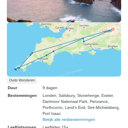
Oude Wonderen
Duur
9 dagen
Bestemmingen
Londen
, Salisbury
, Stonehenge
, Exeter
,
Dartmoor Nationaal Park
, Penzance
,
Porthcurno
, Land's End
, Sint-Michielsberg
,
Port Isaac
Bekijk alle reisbestemmingen
Leeftijdsgroep
Leeftijden 15+