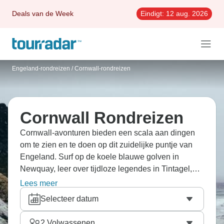
Deals van de Week
Eindigt:
12 aug. 2026
Engeland-rondreizen
/
Cornwall-rondreizen
Cornwall Rondreizen
Cornwall-avonturen bieden een scala aan dingen
om te zien en te doen op dit zuidelijke puntje van
Engeland. Surf op de koele blauwe golven in
Newquay, leer over tijdloze legendes in Tintagel,
bezoek de futuristische koepels van het Eden
Lees meer
Project of trakteer jezelf op ambachtelijke wonderen
Selecteer datum
in de badplaats St. Ives.
2
Volwassenen