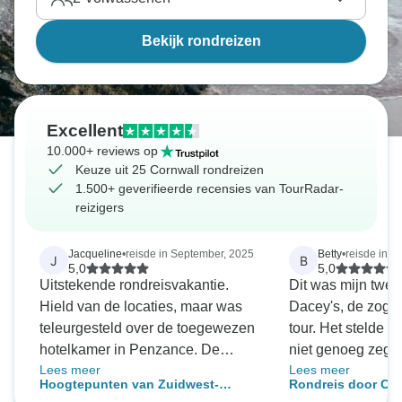
Bekijk rondreizen
Excellent
10.000+ reviews op
Keuze uit 25 Cornwall rondreizen
1.500+ geverifieerde recensies van TourRadar-
reizigers
Jacqueline
•
reisde in September, 2025
Betty
•
reisde in M
J
B
5,0
5,0
Uitstekende rondreisvakantie.
Dit was mijn twee
Hield van de locaties, maar was
Dacey's, de zoge
teleurgesteld over de toegewezen
tour. Het stelde niet teleur. Ik kan
hotelkamer in Penzance. De
niet genoeg zegg
Lees meer
Lees meer
reisleidster was de beste. Theresa
tours aan te bevelen. Er is zo
Hoogtepunten van Zuidwest-
Rondreis door Cor
had veel kennis en hield duidelijk
zien in Cornwall 