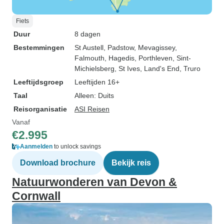
Fiets
Duur
8 dagen
Bestemmingen
St Austell
, Padstow
, Mevagissey
,
Falmouth
, Hagedis
, Porthleven
, Sint-
Michielsberg
, St Ives
, Land's End
, Truro
Leeftijdsgroep
Leeftijden 16+
Taal
Alleen: Duits
Reisorganisatie
ASI Reisen
Vanaf
€2.995
Aanmelden
to unlock savings
Download brochure
Bekijk reis
Natuurwonderen van Devon &
Cornwall