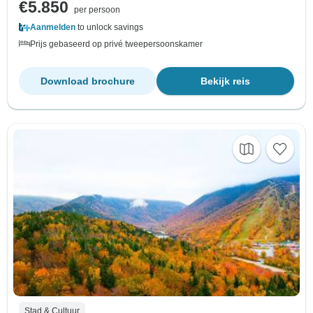
€5.850
per persoon
Aanmelden
to unlock savings
Prijs gebaseerd op privé tweepersoonskamer
Download brochure
Bekijk reis
Stad & Cultuur