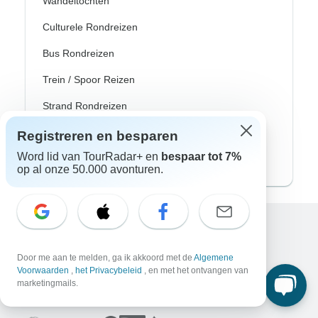
Wandeltochten
Culturele Rondreizen
Bus Rondreizen
Trein / Spoor Reizen
Strand Rondreizen
Familie Rondreizen
Registreren en besparen
Word lid van TourRadar+ en
bespaar tot 7%
Privé Rondreizen
op al onze 50.000 avonturen.
Excellent
10.000+
reviews op
Door me aan te melden, ga ik akkoord met de
Algemene
Voorwaarden
,
het Privacybeleid
, en met het ontvangen van
marketingmails.
Geassocieerd met