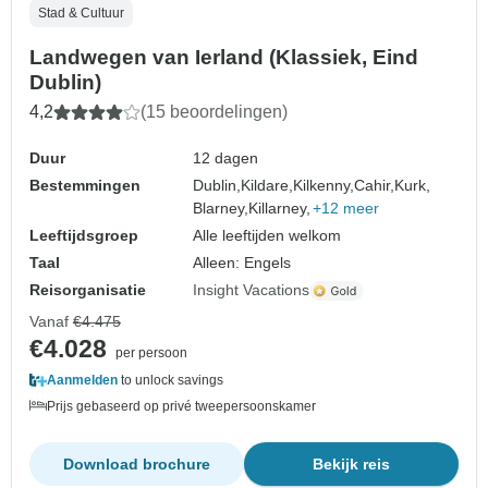
Stad & Cultuur
Landwegen van Ierland (Klassiek, Eind
Dublin)
4,2
(15 beoordelingen)
Duur
12 dagen
Bestemmingen
Dublin,
Kildare,
Kilkenny,
Cahir,
Kurk,
Blarney,
Killarney,
+12 meer
Leeftijdsgroep
Alle leeftijden welkom
Taal
Alleen: Engels
Reisorganisatie
Insight Vacations
Vanaf
€4.475
€4.028
per persoon
Aanmelden
to unlock savings
Prijs gebaseerd op privé tweepersoonskamer
Download brochure
Bekijk reis