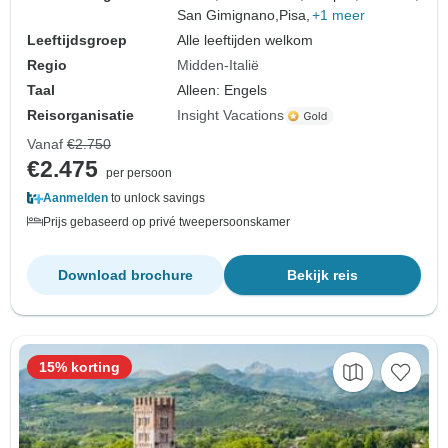
San Gimignano,
Pisa,
+1 meer
Leeftijdsgroep
Alle leeftijden welkom
Regio
Midden-Italië
Taal
Alleen: Engels
Reisorganisatie
Insight Vacations
Vanaf
€2.750
€2.475
per persoon
Aanmelden
to unlock savings
Prijs gebaseerd op privé tweepersoonskamer
Download brochure
Bekijk reis
15% korting