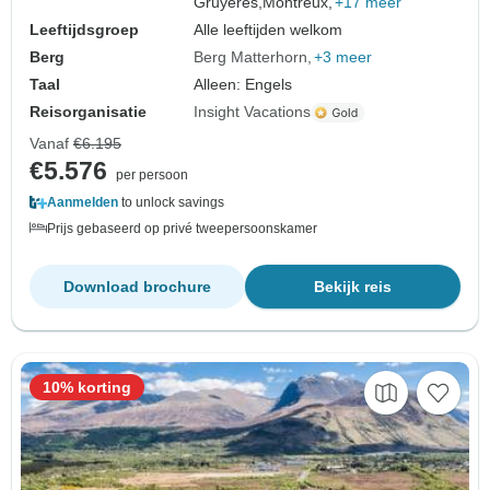
Gruyeres,
Montreux,
+17 meer
Leeftijdsgroep
Alle leeftijden welkom
Berg
Berg Matterhorn
+3 meer
Taal
Alleen: Engels
Reisorganisatie
Insight Vacations
Vanaf
€6.195
€5.576
per persoon
Aanmelden
to unlock savings
Prijs gebaseerd op privé tweepersoonskamer
Download brochure
Bekijk reis
10% korting