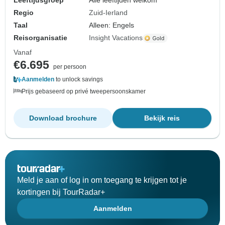
Leeftijdsgroep
Alle leeftijden welkom
Regio
Zuid-Ierland
Taal
Alleen: Engels
Reisorganisatie
Insight Vacations
Vanaf
€6.695
per persoon
Aanmelden
to unlock savings
Prijs gebaseerd op privé tweepersoonskamer
Download brochure
Bekijk reis
Meld je aan of log in om toegang te krijgen tot je
kortingen bij TourRadar+
Aanmelden