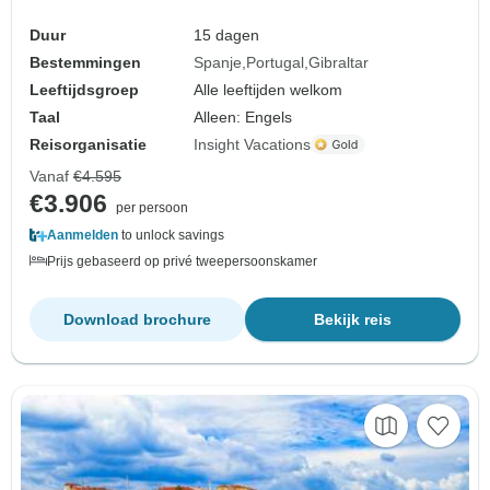
Duur
15 dagen
Bestemmingen
Spanje
Portugal
Gibraltar
Leeftijdsgroep
Alle leeftijden welkom
Taal
Alleen: Engels
Reisorganisatie
Insight Vacations
Vanaf
€4.595
€3.906
per persoon
Aanmelden
to unlock savings
Prijs gebaseerd op privé tweepersoonskamer
Download brochure
Bekijk reis