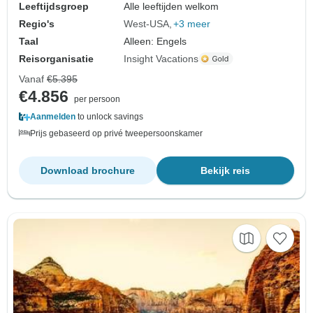
Leeftijdsgroep
Alle leeftijden welkom
Regio's
West-USA
+3 meer
Taal
Alleen: Engels
Reisorganisatie
Insight Vacations
Vanaf
€5.395
€4.856
per persoon
Aanmelden
to unlock savings
Prijs gebaseerd op privé tweepersoonskamer
Download brochure
Bekijk reis