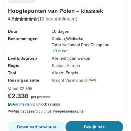
Hoogtepunten van Polen – klassiek
4,8
(12 beoordelingen)
Duur
10 dagen
Bestemmingen
Krakau,
Wieliczka,
Tatra Nationaal Park,
Zakopane,
+9 meer
Leeftijdsgroep
Alle leeftijden welkom
Regio
Kasteel Europa
Taal
Alleen: Engels
Reisorganisatie
Insight Vacations
Vanaf
€2.595
€2.336
per persoon
Aanmelden
to unlock savings
Prijs gebaseerd op privé tweepersoonskamer
Download brochure
Bekijk reis