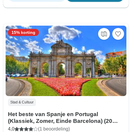
15% korting
Stad & Cultuur
Het beste van Spanje en Portugal
(Klassiek, Zomer, Einde Barcelona) (20
bestemmingen)
4,0
(1 beoordeling)