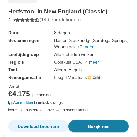
Herfsttooi in New England (Classic)
4,5
(14 beoordelingen)
Duur
8 dagen
Bestemmingen
Boston,
Stockbridge,
Saratoga Springs,
Woodstock,
+7 meer
Leeftijdsgroep
Alle leeftijden welkom
Regio's
Oostkust USA
+4 meer
Taal
Alleen: Engels
Reisorganisatie
Insight Vacations
Vanaf
€4.175
per persoon
Aanmelden
to unlock savings
Prijs gebaseerd op privé tweepersoonskamer
Download brochure
Bekijk reis