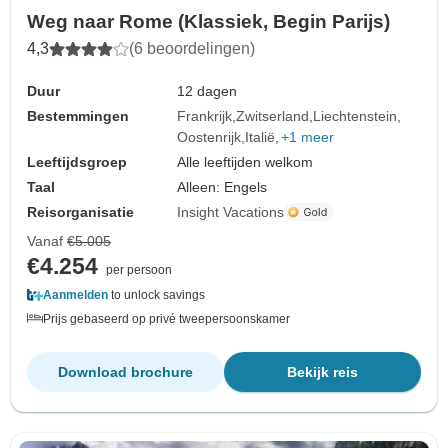
Weg naar Rome (Klassiek, Begin Parijs)
4,3
(6 beoordelingen)
Duur
12 dagen
Bestemmingen
Frankrijk
Zwitserland
Liechtenstein
Oostenrijk
Italië
+1 meer
Leeftijdsgroep
Alle leeftijden welkom
Taal
Alleen: Engels
Reisorganisatie
Insight Vacations
Vanaf
€5.005
€4.254
per persoon
Aanmelden
to unlock savings
Prijs gebaseerd op privé tweepersoonskamer
Download brochure
Bekijk reis