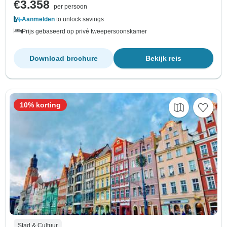
€3.358
per persoon
Aanmelden
to unlock savings
Prijs gebaseerd op privé tweepersoonskamer
Download brochure
Bekijk reis
10% korting
Stad & Cultuur