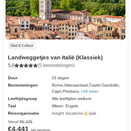
Stad & Cultuur
Landweggetjes van Italië (Klassiek)
5,0
(5 beoordelingen)
Duur
16 dagen
Bestemmingen
Rome,
Vaticaanstad,
Castel Gandolfo,
Capri,
Positano,
+16 meer
Leeftijdsgroep
Alle leeftijden welkom
Taal
Alleen: Engels
Reisorganisatie
Insight Vacations
Vanaf
€5.225
€4.441
per persoon