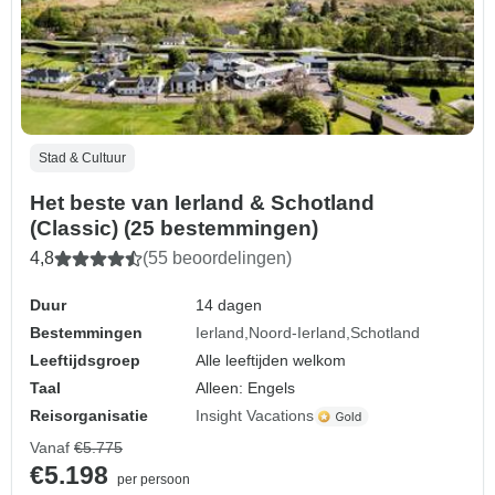
Stad & Cultuur
Het beste van Ierland & Schotland
(Classic) (25 bestemmingen)
4,8
(55 beoordelingen)
Duur
14 dagen
Bestemmingen
Ierland
Noord-Ierland
Schotland
Leeftijdsgroep
Alle leeftijden welkom
Taal
Alleen: Engels
Reisorganisatie
Insight Vacations
Vanaf
€5.775
€5.198
per persoon