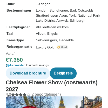
Duur
10 dagen
Bestemmingen
Londen
, Stonehenge
, Bad
, Cotswolds
,
Stratford-upon-Avon
, York
, Nationaal Park
Lake District
, Alnwick
, Edinburgh
Leeftijdsgroep
Alle leeftijden welkom
Taal
Alleen: Engels
Kamertype
Solo-reizigers, Gedeelde
Reisorganisatie
Luxury Gold
Vanaf
€7.350
Aanmelden
to unlock savings
Download brochure
Bekijk reis
Chelsea Flower Show (oostwaarts)
2027
4,0
(2 beoordelingen)