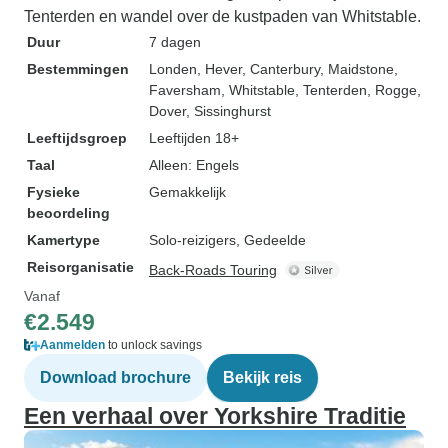
Tenterden en wandel over de kustpaden van Whitstable.
Duur
7 dagen
Bestemmingen
Londen
, Hever
, Canterbury
, Maidstone
,
Faversham
, Whitstable
, Tenterden
, Rogge
,
Dover
, Sissinghurst
Leeftijdsgroep
Leeftijden 18+
Taal
Alleen: Engels
Fysieke
Gemakkelijk
beoordeling
Kamertype
Solo-reizigers, Gedeelde
Reisorganisatie
Back-Roads Touring
Vanaf
€2.549
Aanmelden
to unlock savings
Download brochure
Bekijk reis
Een verhaal over Yorkshire Traditie