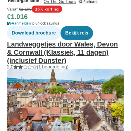
Reisorganisatie
On The Go Tours
Vanaf
€1.195
15% korting
€1.016
Aanmelden
to unlock savings
Download brochure
Bekijk reis
Landweggetjes door Wales, Devon
& Cornwall (Klassiek, 11 dagen)
(inclusief Dunster)
2,0
(1 beoordeling)