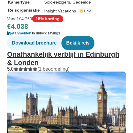
Kamertype
Solo-reizigers, Gedeelde
Reisorganisatie
Insight Vacations
Vanaf
€4.750
15% korting
€4.038
Aanmelden
to unlock savings
Download brochure
Bekijk reis
Onafhankelijk verblijf in Edinburgh
& Londen
5,0
(1 beoordeling)