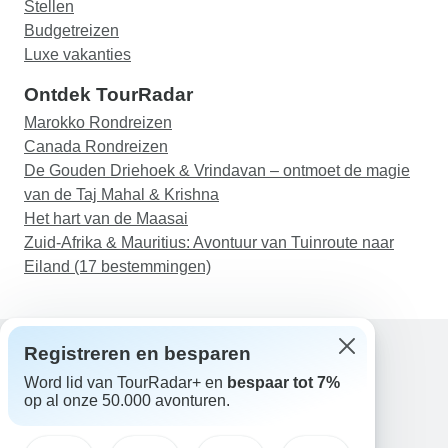
Stellen
Budgetreizen
Luxe vakanties
Ontdek TourRadar
Marokko Rondreizen
Canada Rondreizen
De Gouden Driehoek & Vrindavan – ontmoet de magie
van de Taj Mahal & Krishna
Het hart van de Maasai
Zuid-Afrika & Mauritius: Avontuur van Tuinroute naar
Eiland (17 bestemmingen)
Registreren en besparen
Word lid van TourRadar+ en
bespaar tot 7%
Hulp
op al onze 50.000 avonturen.
Neem contact met ons op
Nederland +31 858 881 876
E-mail: support@tourradar.com