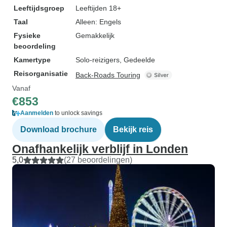
Leeftijdsgroep
Leeftijden 18+
Taal
Alleen: Engels
Fysieke
Gemakkelijk
beoordeling
Kamertype
Solo-reizigers, Gedeelde
Reisorganisatie
Back-Roads Touring
Vanaf
€853
Aanmelden
to unlock savings
Download brochure
Bekijk reis
Onafhankelijk verblijf in Londen
5,0
(27 beoordelingen)