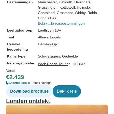
Bestemmingen
Manchester
, Haworth
, Harrogate
,
Grassington
, Kettlewell
, Helmsley
,
Goathland
, Grosmont
, Whitby
, Robin
Hood's Baai
Bekijk alle reisbestemmingen
Leeftijdsgroep
Leeftijden 18+
Taal
Alleen: Engels
Fysieke
Gemakkelijk
beoordeling
Kamertype
Solo-reizigers, Gedeelde
Reisorganisatie
Back-Roads Touring
Vanaf
€2.439
Aanmelden
to unlock savings
Download brochure
Bekijk reis
Londen ontdekt