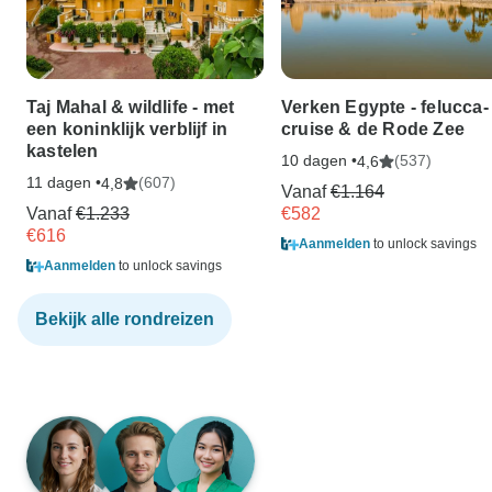
Taj Mahal & wildlife - met
Verken Egypte - felucca-
een koninklijk verblijf in
cruise & de Rode Zee
kastelen
10 dagen •
(537)
4,6
11 dagen •
(607)
4,8
Vanaf
€1.164
Vanaf
€1.233
€582
€616
Aanmelden
to unlock savings
Aanmelden
to unlock savings
Bekijk alle rondreizen