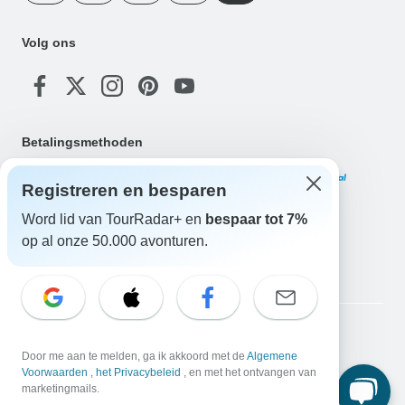
Volg ons
Betalingsmethoden
Registreren en besparen
Word lid van TourRadar+ en
bespaar tot 7%
op al onze 50.000 avonturen.
Download onze app
Copyright © TourRadar. Alle rechten voorbehouden.
Door me aan te melden, ga ik akkoord met de
Algemene
Juridische kennisgeving
Privacybeleid
Cookies
Voorwaarden
,
het Privacybeleid
, en met het ontvangen van
Algemene voorwaarden
marketingmails.