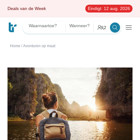
Deals van de Week
Eindigt:
12 aug. 2026
Waarnaartoe?
Wanneer?
2
Home
/
Avonturen op maat