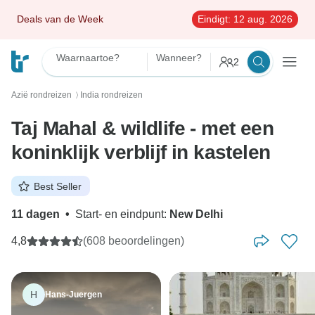
Deals van de Week
Eindigt:
12 aug. 2026
Waarnaartoe?
Wanneer?
2
Azië rondreizen
India rondreizen
〉
Taj Mahal & wildlife - met een
koninklijk verblijf in kastelen
Best Seller
11 dagen
•
Start- en eindpunt:
New Delhi
4,8
(608 beoordelingen)
H
Hans-Juergen