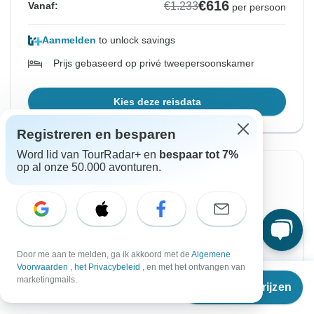
€616
€1.233
Vanaf:
per persoon
Aanmelden
to unlock savings
Prijs gebaseerd op privé tweepersoonskamer
Kies deze reisdata
Registreren en besparen
Word lid van TourRadar+ en
bespaar tot 7%
op al onze 50.000 avonturen.
Directe bevestiging
-50%
Vanaf Dinsdag
Tot Vrijdag
18 aug. 2026
28 aug. 2026
Engels
Door me aan te melden, ga ik akkoord met de
Algemene
Voorwaarden
,
het Privacybeleid
, en met het ontvangen van
Vanaf
€1.233
marketingmails.
€616
€1.233
Vanaf:
Reisdata & prijzen
per persoon
€
616
per persoon