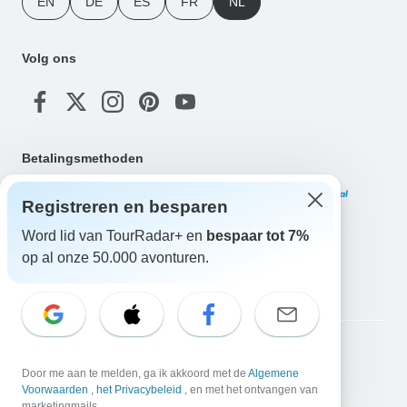
EN
DE
ES
FR
NL
Volg ons
Betalingsmethoden
Registreren en besparen
Word lid van TourRadar+ en
bespaar tot 7%
op al onze 50.000 avonturen.
Download onze app
Copyright © TourRadar. Alle rechten voorbehouden.
Door me aan te melden, ga ik akkoord met de
Algemene
Juridische kennisgeving
Privacybeleid
Cookies
Voorwaarden
,
het Privacybeleid
, en met het ontvangen van
Algemene voorwaarden
marketingmails.