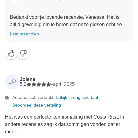
Bedankt voor je lovende recensie, Vanessa! Het is
altijd geweldig om te horen dat onze gidsen echt een
impact hebben op de reiservaringen van onze gasten.
Laat meer zien
Het is geweldig dat Marvin in staat was om ieders
kennis uit te breiden terwijl jullie je een weg baanden
door dit geweldige land!
Bedankt voor het toevoegen van zulke fantastische
foto's - we zijn altijd enthousiast om ze te zien! We
Jolene
JP
5,0
•
april 2025
Automatisch vertaald.
Bekijk in originele taal
Beoordeel deze vertaling
Het was een perfecte kennismaking met Costa Rica. In
andere recensies zag ik dat sommigen vonden dat er
meer...