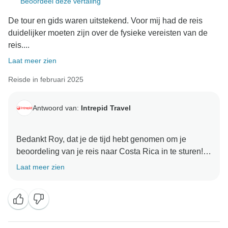
Beoordeel deze vertaling
De tour en gids waren uitstekend. Voor mij had de reis
duidelijker moeten zijn over de fysieke vereisten van de
reis....
Laat meer zien
Reisde in februari 2025
Antwoord van:
Intrepid Travel
Bedankt Roy, dat je de tijd hebt genomen om je
beoordeling van je reis naar Costa Rica in te sturen!
We zijn blij om te horen dat je over het algemeen van
Laat meer zien
de tour hebt genoten, maar dat het fysieke
beoordelingssysteem voor deze reis aangepast zou
kunnen worden. Hoewel we er nooit van uit zouden
willen gaan dat iemands chronologische leeftijd
deelname aan een tour in de weg zou kunnen staan,