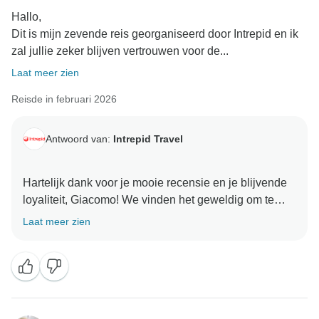
Hallo,
Dit is mijn zevende reis georganiseerd door Intrepid en ik
zal jullie zeker blijven vertrouwen voor de...
Laat meer zien
Reisde in februari 2026
Antwoord van:
Intrepid Travel
Hartelijk dank voor je mooie recensie en je blijvende
loyaliteit, Giacomo! We vinden het geweldig om te
horen dat je ervaring in Costa Rica overeenkomt met
Laat meer zien
de geweldige ervaringen die je tijdens eerdere reizen
hebt gehad. Het is echt een uniek deel van de wereld
en het klinkt alsof Tayron goed werk heeft geleverd
door dit aan jou te laten zien. Nogmaals bedankt en
we kunnen niet wachten om je te zien op je achtste