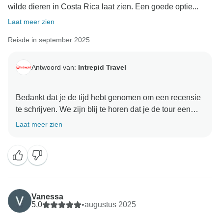
toe leidt dat onze aanbevelingen voor bedrijven zijn
wilde dieren in Costa Rica laat zien. Een goede optie...
die meer rekenen voor hun diensten.
Laat meer zien
We hopen dat je ondanks de uitdagingen die je
Reisde in september 2025
tijdens je reis bent tegengekomen toch veel mooie
herinneringen hebt kunnen maken en we kijken
Antwoord van:
Intrepid Travel
Bedankt dat je de tijd hebt genomen om een recensie
te schrijven. We zijn blij te horen dat je de tour een
uitstekende introductie tot Costa Rica vond, met een
Laat meer zien
goed gekozen selectie van locaties en dieren in het
wild. Het is geweldig om te weten dat de route aan je
verwachtingen voldeed en een gedenkwaardig eerste
bezoek was. We waarderen je feedback enorm en
hopen je in de toekomst weer op een avontuur te
mogen verwelkomen.
Vanessa
5,0
•
augustus 2025