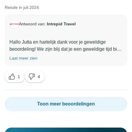
Reisde in juli 2024
Antwoord van:
Intrepid Travel
Hallo Jutta en hartelijk dank voor je geweldige
beoordeling! We zijn blij dat je een geweldige tijd bij
ons hebt gehad en hopen je snel weer terug te zien op
Laat meer zien
1
4
Toon meer beoordelingen