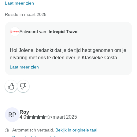
Laat meer zien
Reisde in maart 2025
Antwoord van:
Intrepid Travel
Hoi Jolene, bedankt dat je de tijd hebt genomen om je
ervaring met ons te delen over je Klassieke Costa
Rica reis. We zijn zo blij dat je de inclusies eerlijk
Laat meer zien
vond en dat het je wat flexibiliteit gaf. We kijken ernaar
uit om je binnenkort te verwelkomen op een andere
Roy
RP
4,0
•
maart 2025
Automatisch vertaald.
Bekijk in originele taal