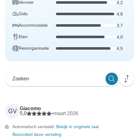
Vervoer
4,2
Gids
4,8
Accommodatie
3,7
Eten
4,0
Reisorganisatie
4,5
Giacomo
GV
5,0
•
maart 2026
Automatisch vertaald.
Bekijk in originele taal
Beoordeel deze vertaling