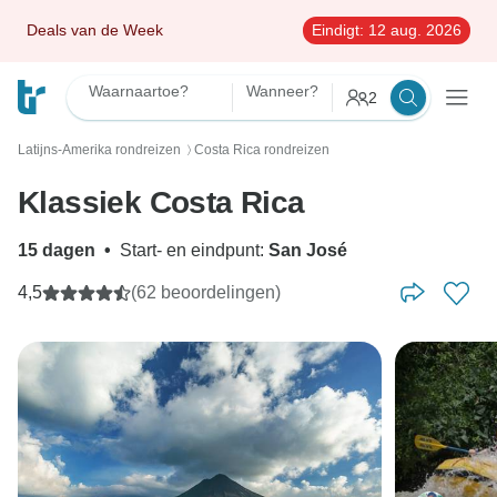
Deals van de Week
Eindigt:
12 aug. 2026
Waarnaartoe?
Wanneer?
2
Latijns-Amerika rondreizen
Costa Rica rondreizen
〉
Klassiek Costa Rica
15 dagen
•
Start- en eindpunt:
San José
4,5
(62 beoordelingen)