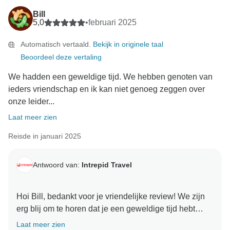
nemen we je feedback serieus en hebben we deze
Bill
doorgestuurd naar het juiste team om in overweging te
5,0
•
februari 2025
nemen bij het bepalen van de moeilijkheidsgraad van
Automatisch vertaald.
Bekijk in originele taal
onze tours. Nogmaals bedankt en we kijken uit naar
Beoordeel deze vertaling
We hadden een geweldige tijd. We hebben genoten van
ieders vriendschap en ik kan niet genoeg zeggen over
onze leider...
Laat meer zien
Reisde in januari 2025
Antwoord van:
Intrepid Travel
Hoi Bill, bedankt voor je vriendelijke review! We zijn
erg blij om te horen dat je een geweldige tijd hebt
gehad tijdens je Classic Costa Rica reis en dat je
Laat meer zien