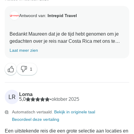
Antwoord van:
Intrepid Travel
Bedankt Maureen dat je de tijd hebt genomen om je
gedachten over je reis naar Costa Rica met ons te
delen. We vinden het geweldig om te horen dat je je
Laat meer zien
reisleider deskundig vond en dat je tijdens de reis
goed op je vragen kon reageren. Het spijt ons te horen
1
dat je vond dat sommige accommodaties niet
voldeden aan de verwachte standaard voor een reis
op Original niveau en dat sommige hotels geen warm
water hadden. We waarderen het ook dat je onze
Lorna
LR
aanbevelingen voor de optionele activiteiten duurder
5,0
•
oktober 2025
vond dan sommige andere bedrijven in de omgeving.
Automatisch vertaald.
Bekijk in originele taal
Bij Intrepid voeren we volledige veiligheids- en
Beoordeel deze vertaling
kwaliteitsbeoordelingen uit voordat we een bedrijf
aanbevelen voor een optionele excursie, wat er soms
Een uitstekende reis die een grote selectie aan locaties en