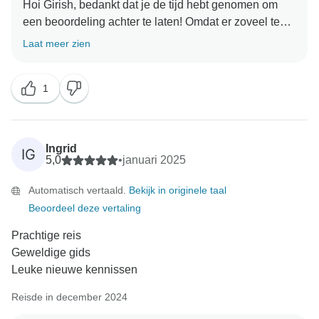
Hoi Girish, bedankt dat je de tijd hebt genomen om
een beoordeling achter te laten! Omdat er zoveel te
zien en te doen is in Costa Rica, streven we naar een
Laat meer zien
balans tussen inbegrepen activiteiten en vrije tijd,
zodat reizigers hun ervaring kunnen vormgeven op
1
een manier die het beste bij hen past. Terwijl sommige
ervaringen zijn ingebouwd in het reisschema, bieden
we ook een reeks optionele activiteiten zodat je zelf
kunt kiezen hoe je je tijd doorbrengt, of je nu dieper in
Ingrid
IG
de ongelofelijke natuur, cultuur en landschappen duikt
5,0
•
januari 2025
of het rustiger aan doet. We waarderen je feedback en
Automatisch vertaald.
Bekijk in originele taal
hopen dat je een fantastische tijd hebt gehad tijdens
Beoordeel deze vertaling
Prachtige reis
Geweldige gids
Leuke nieuwe kennissen
Reisde in december 2024