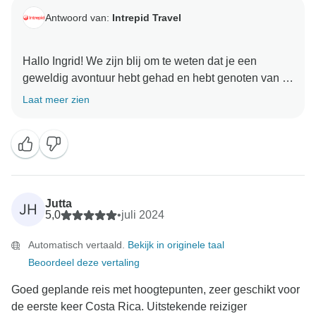
Antwoord van:
Intrepid Travel
Hallo Ingrid! We zijn blij om te weten dat je een
geweldig avontuur hebt gehad en hebt genoten van je
tijd met je medereizigers. We kijken ernaar uit om je
Laat meer zien
weer te mogen verwelkomen als het zover is. We
Jutta
JH
5,0
•
juli 2024
Automatisch vertaald.
Bekijk in originele taal
Beoordeel deze vertaling
Goed geplande reis met hoogtepunten, zeer geschikt voor
de eerste keer Costa Rica. Uitstekende reiziger