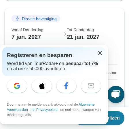
Directe bevestiging
Vanaf Donderdag
Tot Donderdag
7 jan. 2027
21 jan. 2027
Engels
Registreren en besparen
Gegarandeerd vertrek
Word lid van TourRadar+ en
bespaar tot 7%
op al onze 50.000 avonturen.
€2.357
Vanaf:
per persoon
Aanmelden
to unlock savings
Prijs gebaseerd op gedeelde kamer
Door me aan te melden, ga ik akkoord met de
Algemene
Monteverde - Eeuwig regenwoud voor kinderen
Voorwaarden
,
het Privacybeleid
, en met het ontvangen van
(partner van Stichting Intrepid) Nachtwandeling door
€37
Vanaf
marketingmails.
de natuur
Reisdata & prijzen
€
2.227
per persoon