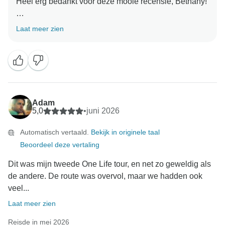
Heel erg bedankt voor deze mooie recensie, Bethany!
We zijn zo blij om te horen dat jullie zo'n leuke,
Laat meer zien
gedenkwaardige en magische tijd hebben gehad met
het verkennen van Japan.
Ook een groot applaus voor Jordan! We zijn het er
helemaal mee eens - hij is een fantastische gids en
een allround geweldig persoon om mee te reizen.
Dōmo arigatō voor het reizen met ons, en we hopen je
Adam
snel op een ander avontuur te zien!
5,0
•
juni 2026
Automatisch vertaald.
Bekijk in originele taal
Beoordeel deze vertaling
Dit was mijn tweede One Life tour, en net zo geweldig als
de andere. De route was overvol, maar we hadden ook
veel...
Laat meer zien
Reisde in mei 2026