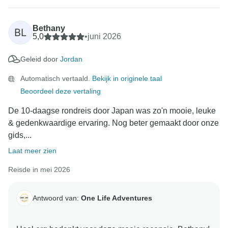
energie hebben geholpen om de reis zowel leuk als
zinvol te maken.
Bethany
BL
5,0
•
juni 2026
Bedankt dat je het met ons hebt gevierd en we hopen
Geleid door
Jordan
je ooit weer op een avontuur te zien! :)
Automatisch vertaald.
Bekijk in originele taal
Beoordeel deze vertaling
De 10-daagse rondreis door Japan was zo'n mooie, leuke
& gedenkwaardige ervaring. Nog beter gemaakt door onze
gids,...
Laat meer zien
Reisde in mei 2026
Antwoord van:
One Life Adventures