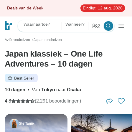
Deals van de Week
Eindigt:
12 aug. 2026
Waarnaartoe?
Wanneer?
2
Azië rondreizen
Japan rondreizen
〉
Japan klassiek – One Life
Adventures – 10 dagen
Best Seller
10 dagen
•
Van
Tokyo
naar
Osaka
4,8
(2.291 beoordelingen)
Steffanie