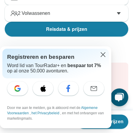
2
Volwassenen
Reisdata & prijzen
Eerstkomende Vertrekdata
Registreren en besparen
Word lid van TourRadar+ en
bespaar tot 7%
op al onze 50.000 avonturen.
Haast je, deals zijn maar een beperkte tijd
beschikbaar!
Eindigt op
12 aug. 2026
Door me aan te melden, ga ik akkoord met de
Algemene
Voorwaarden
,
het Privacybeleid
, en met het ontvangen van
Vanaf
€2.295
marketingmails.
Vanaf Maandag
Tot Woensdag
Reisdata & prijzen
€
1.951
per persoon
7 sep. 2026
16 sep. 2026