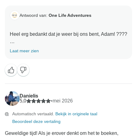
Antwoord van:
One Life Adventures
Heel erg bedankt dat je weer bij ons bent, Adam! ????
We zijn zo blij om te horen dat jullie tweede One Life
Laat meer zien
tour net zo geweldig was als de eerste. Ook een groot
applaus voor Jordan.
Arigatou gozaimasu, en hopelijk zien we je weer voor
Danielis
5,0
•
mei 2026
Automatisch vertaald.
Bekijk in originele taal
Beoordeel deze vertaling
Geweldige tijd! Als je erover denkt om het te boeken,