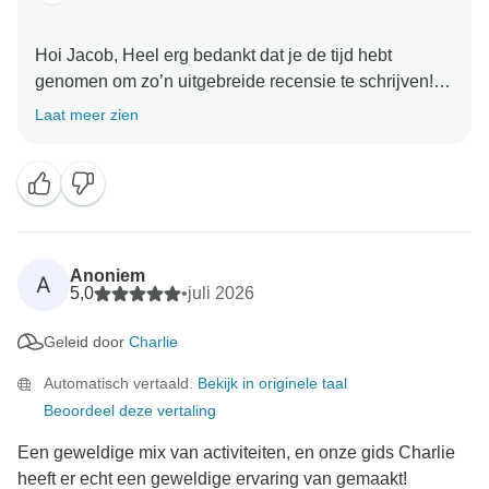
Hoi Jacob, Heel erg bedankt dat je de tijd hebt
genomen om zo’n uitgebreide recensie te schrijven! Ik
geloof dat je de recensie ook op een ander platform
Laat meer zien
hebt geplaatst. Dus nogmaals bedankt :) - We zijn zo
blij om te horen dat je het zo naar je zin hebt gehad
met je medereizigers en gidsen, en dat de balans
tussen geplande activiteiten en vrije tijd precies goed
was. We vinden het geweldig dat de dagen in de
bergen ook zo’n aangename verrassing bleken te zijn
Anoniem
A
5,0
•
juli 2026
Het spijt ons dat de zomerse hitte het allemaal wat
Geleid door
Charlie
zwaarder maakte, maar we zijn heel blij dat de
kleinere groep je toch een geweldige ervaring heeft
Automatisch vertaald.
Bekijk in originele taal
bezorgd. Hopelijk mogen we je de volgende keer in
Beoordeel deze vertaling
een ander seizoen weer verwelkomen, zodat je op
een heel nieuwe manier van Japan kunt genieten (en
Een geweldige mix van activiteiten, en onze gids Charlie
misschien ook met nog een paar extra reisgenoten!).
heeft er echt een geweldige ervaring van gemaakt!