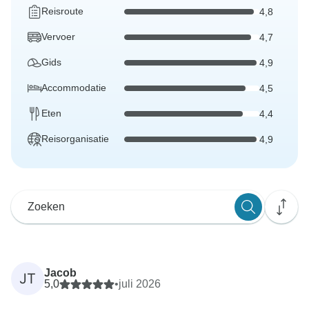
Reisroute
4,8
Vervoer
4,7
Gids
4,9
Accommodatie
4,5
Eten
4,4
Reisorganisatie
4,9
Jacob
JT
5,0
•
juli 2026