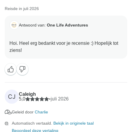
Reisde in juli 2026
Nogmaals bedankt dat je deel uitmaakt van de One
Life-familie, en we kunnen niet wachten om je te zien
Antwoord van:
One Life Adventures
Hoi. Heel erg bedankt voor je recensie :) Hopelijk tot
Caleigh
CJ
5,0
•
juli 2026
Geleid door
Charlie
Automatisch vertaald.
Bekijk in originele taal
Beoordeel deze vertaling