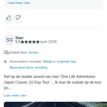
We zijn zo blij om te horen dat je zo'n geweldige
Laat meer zien
ervaring hebt gehad en hebt genoten van het
ontdekken van het beste van Japan, terwijl je
onderweg een aantal geweldige mensen hebt
ontmoet.
Hartelijk dank voor de aanbeveling en we hopen je
weer te zien :)
Sian
SG
5,0
•
juni 2026
Geleid door
Jordan
Automatisch vertaald.
Bekijk in originele taal
Beoordeel deze vertaling
Net op de laatste avond van mijn 'One Life Adventures
Japan Classic 10 Day Tour' ... Ik was de oudste op de tour
(in...
Laat meer zien