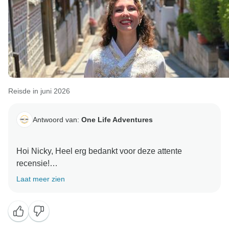
Reisde in juni 2026
Antwoord van:
One Life Adventures
Hoi Nicky, Heel erg bedankt voor deze attente
recensie!
Laat meer zien
We zijn zo blij om te horen dat je de balans in het
reisprogramma fijn vond en dat je zowel de geplande
activiteiten hebt kunnen meemaken als tijd hebt
gehad om op eigen houtje op ontdekkingstocht te