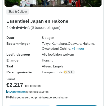
Stad & Cultuur
Essentieel Japan en Hakone
4,0
(6 beoordelingen)
Duur
8 dagen
Bestemmingen
Tokyo,
Kamakura,
Odawara,
Hakone,
Owakudani,
Oshino,
+8 meer
Leeftijdsgroep
Alle leeftijden welkom
Eilanden
Honshu
Taal
Alleen: Engels
Reisorganisatie
Europamundo
Vanaf
€2.217
per persoon
Aanmelden
to unlock savings
Prijs gebaseerd op privé tweepersoonskamer