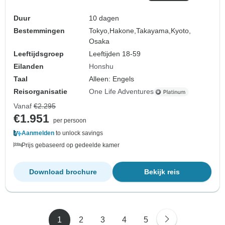
Duur
10 dagen
Bestemmingen
Tokyo,
Hakone,
Takayama,
Kyoto,
Osaka
Leeftijdsgroep
Leeftijden 18-59
Eilanden
Honshu
Taal
Alleen: Engels
Reisorganisatie
One Life Adventures
Vanaf
€2.295
€1.951
per persoon
Aanmelden
to unlock savings
Prijs gebaseerd op gedeelde kamer
Download brochure
Bekijk reis
1
2
3
4
5