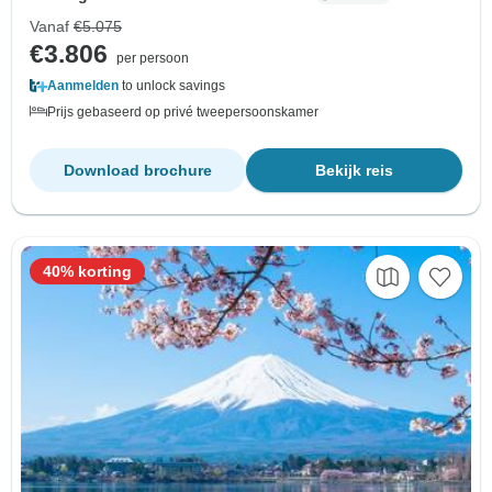
Vanaf
€5.075
€3.806
per persoon
Aanmelden
to unlock savings
Prijs gebaseerd op privé tweepersoonskamer
Download brochure
Bekijk reis
40% korting