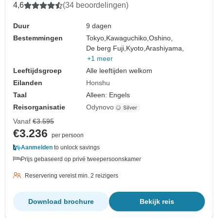
Osaka
4,6
(34 beoordelingen)
Duur
9 dagen
Bestemmingen
Tokyo,
Kawaguchiko,
Oshino,
De berg Fuji,
Kyoto,
Arashiyama,
+1 meer
Leeftijdsgroep
Alle leeftijden welkom
Eilanden
Honshu
Taal
Alleen: Engels
Reisorganisatie
Odynovo
Vanaf
€3.595
€3.236
per persoon
Aanmelden
to unlock savings
Prijs gebaseerd op privé tweepersoonskamer
Reservering vereist min. 2 reizigers
Download brochure
Bekijk reis