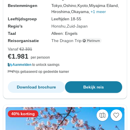
Bestemmingen
Tokyo,
Oshino,
Kyoto,
Miyajima Eiland,
Hiroshima,
Okayama,
+1 meer
Leeftijdsgroep
Leeftijden 18-55
Regio's
Honshu
Zuid-Japan
Taal
Alleen: Engels
Reisorganisatie
The Dragon Trip
Vanaf
€2.331
€1.981
per persoon
Aanmelden
to unlock savings
Prijs gebaseerd op gedeelde kamer
Download brochure
Bekijk reis
40% korting