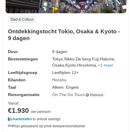
Stad & Cultuur
Ontdekkingstocht Tokio, Osaka & Kyoto -
9 dagen
Duur
9 dagen
Bestemmingen
Tokyo,
Nikko,
De berg Fuji,
Hakone,
Osaka,
Kyoto,
Hiroshima,
+1 meer
Leeftijdsgroep
Leeftijden 12+
Eilanden
Honshu
Taal
Alleen: Engels
Reisorganisatie
On The Go Tours
Vanaf
€1.930
per persoon
Aanmelden
to unlock savings
Prijs gebaseerd op privé tweepersoonskamer