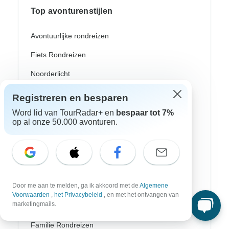
Top avonturenstijlen
Avontuurlijke rondreizen
Fiets Rondreizen
Noorderlicht
Riviercruises
Registreren en besparen
Afrika Safari
Word lid van TourRadar+ en
bespaar tot 7%
op al onze 50.000 avonturen.
Wandeltochten
Culturele Rondreizen
Bus Rondreizen
Door me aan te melden, ga ik akkoord met de
Algemene
Trein / Spoor Reizen
Voorwaarden
,
het Privacybeleid
, en met het ontvangen van
marketingmails.
Strand Rondreizen
Familie Rondreizen