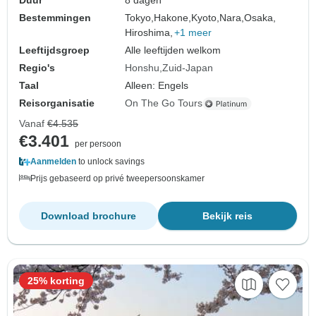
Duur
8 dagen
Bestemmingen
Tokyo,
Hakone,
Kyoto,
Nara,
Osaka,
Hiroshima,
+1 meer
Leeftijdsgroep
Alle leeftijden welkom
Regio's
Honshu
Zuid-Japan
Taal
Alleen: Engels
Reisorganisatie
On The Go Tours
Vanaf
€4.535
€3.401
per persoon
Aanmelden
to unlock savings
Prijs gebaseerd op privé tweepersoonskamer
Download brochure
Bekijk reis
25% korting