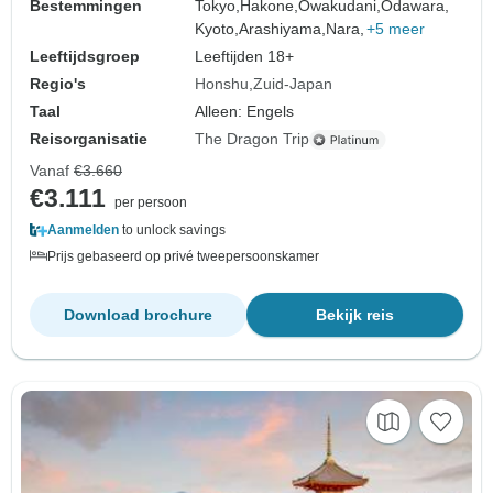
Bestemmingen
Tokyo,
Hakone,
Owakudani,
Odawara,
Kyoto,
Arashiyama,
Nara,
+5 meer
Leeftijdsgroep
Leeftijden 18+
Regio's
Honshu
Zuid-Japan
Taal
Alleen: Engels
Reisorganisatie
The Dragon Trip
Vanaf
€3.660
€3.111
per persoon
Aanmelden
to unlock savings
Prijs gebaseerd op privé tweepersoonskamer
Download brochure
Bekijk reis