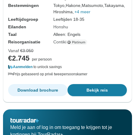
Bestemmingen
Tokyo,
Hakone,
Matsumoto,
Takayama,
Hiroshima,
+4 meer
Leeftijdsgroep
Leeftijden 18-35
Eilanden
Honshu
Taal
Alleen: Engels
Reisorganisatie
Contiki
Vanaf
€3.050
€2.745
per persoon
Aanmelden
to unlock savings
Prijs gebaseerd op privé tweepersoonskamer
Download brochure
Bekijk reis
Meld je aan of log in om toegang te krijgen tot je
kortingen bij TourRadar+