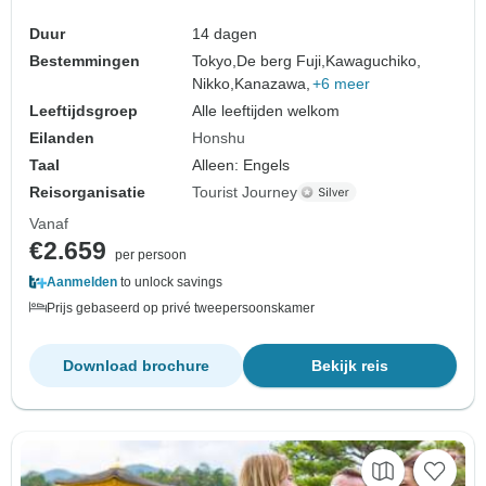
Duur
14 dagen
Bestemmingen
Tokyo,
De berg Fuji,
Kawaguchiko,
Nikko,
Kanazawa,
+6 meer
Leeftijdsgroep
Alle leeftijden welkom
Eilanden
Honshu
Taal
Alleen: Engels
Reisorganisatie
Tourist Journey
Vanaf
€2.659
per persoon
Aanmelden
to unlock savings
Prijs gebaseerd op privé tweepersoonskamer
Download brochure
Bekijk reis