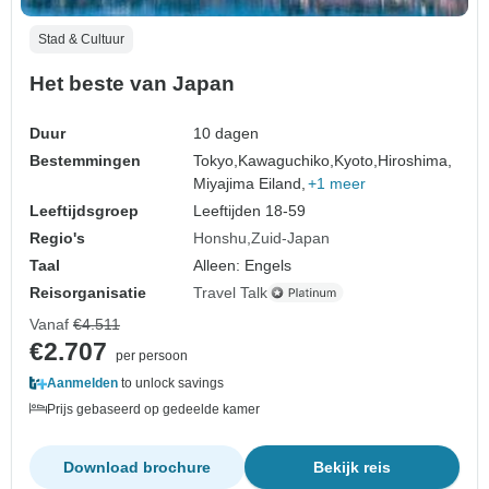
Stad & Cultuur
Het beste van Japan
Duur
10 dagen
Bestemmingen
Tokyo,
Kawaguchiko,
Kyoto,
Hiroshima,
Miyajima Eiland,
+1 meer
Leeftijdsgroep
Leeftijden 18-59
Regio's
Honshu
Zuid-Japan
Taal
Alleen: Engels
Reisorganisatie
Travel Talk
Vanaf
€4.511
€2.707
per persoon
Aanmelden
to unlock savings
Prijs gebaseerd op gedeelde kamer
Download brochure
Bekijk reis