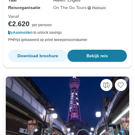
Taal
Alleen: Engels
Reisorganisatie
On The Go Tours
Vanaf
€2.620
per persoon
Aanmelden
to unlock savings
Prijs gebaseerd op privé tweepersoonskamer
Download brochure
Bekijk reis