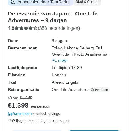
Aanbevolen door TourRadar
Stad & Cultuur
De essentie van Japan – One Life
Adventures – 9 dagen
4,8
(358 beoordelingen)
Duur
9 dagen
Bestemmingen
Tokyo,
Hakone,
De berg Fuji,
Owakudani,
Kyoto,
Arashiyama,
+1 meer
Leeftijdsgroep
Leeftijden 18-39
Eilanden
Honshu
Taal
Alleen: Engels
Reisorganisatie
One Life Adventures
Vanaf
€1.645
€1.398
per persoon
Aanmelden
to unlock savings
Prijs gebaseerd op gedeelde kamer