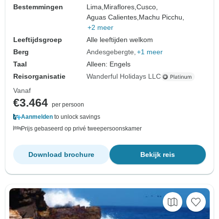
Bestemmingen
Lima,
Miraflores,
Cusco,
Aguas Calientes,
Machu Picchu,
+2 meer
Leeftijdsgroep
Alle leeftijden welkom
Berg
Andesgebergte
+1 meer
Taal
Alleen: Engels
Reisorganisatie
Wanderful Holidays LLC
Vanaf
€3.464
per persoon
Aanmelden
to unlock savings
Prijs gebaseerd op privé tweepersoonskamer
Download brochure
Bekijk reis