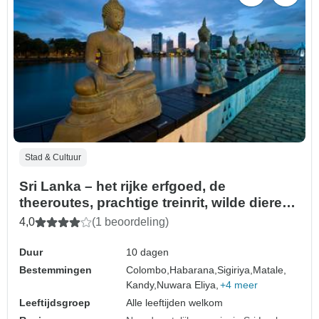
Stad & Cultuur
Sri Lanka – het rijke erfgoed, de
theeroutes, prachtige treinrit, wilde dieren
& stranden – incl. maaltijden
4,0
(1 beoordeling)
Duur
10 dagen
Bestemmingen
Colombo,
Habarana,
Sigiriya,
Matale,
Kandy,
Nuwara Eliya,
+4 meer
Leeftijdsgroep
Alle leeftijden welkom