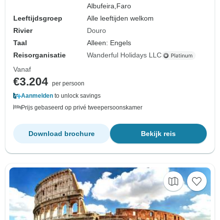
Albufeira,
Faro
Leeftijdsgroep
Alle leeftijden welkom
Rivier
Douro
Taal
Alleen: Engels
Reisorganisatie
Wanderful Holidays LLC
Vanaf
€3.204
per persoon
Aanmelden
to unlock savings
Prijs gebaseerd op privé tweepersoonskamer
Download brochure
Bekijk reis