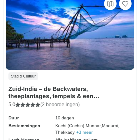
Stad & Cultuur
Zuid-India – de Backwaters,
theeplantages, tempels & een
strandverblijf – met privégids & chauffeur
5,0
(2 beoordelingen)
Duur
10 dagen
Bestemmingen
Kochi (Cochin),
Munnar,
Madurai,
Thekkady,
+3 meer