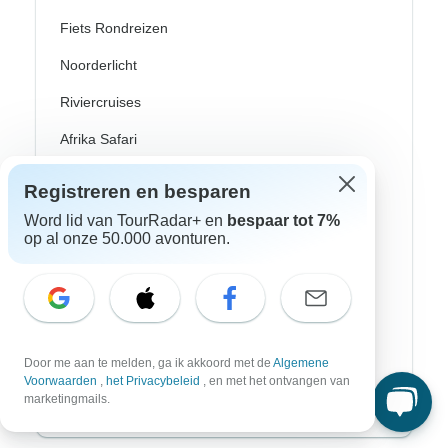
Fiets Rondreizen
Noorderlicht
Riviercruises
Afrika Safari
Wandeltochten
Registreren en besparen
Culturele Rondreizen
Word lid van TourRadar+ en
bespaar tot 7%
op al onze 50.000 avonturen.
Bus Rondreizen
Trein / Spoor Reizen
Strand Rondreizen
Familie Rondreizen
Door me aan te melden, ga ik akkoord met de
Algemene
Voorwaarden
,
het Privacybeleid
, en met het ontvangen van
Privé Rondreizen
marketingmails.