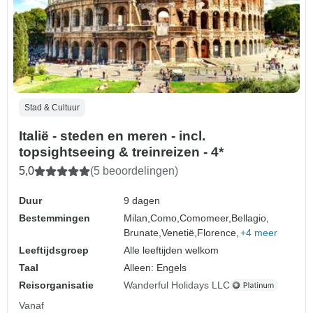
Stad & Cultuur
Italië - steden en meren - incl.
topsightseeing & treinreizen - 4*
5,0
(5 beoordelingen)
Duur
9 dagen
Bestemmingen
Milan,
Como,
Comomeer,
Bellagio,
Brunate,
Venetië,
Florence,
+4 meer
Leeftijdsgroep
Alle leeftijden welkom
Taal
Alleen: Engels
Reisorganisatie
Wanderful Holidays LLC
Vanaf