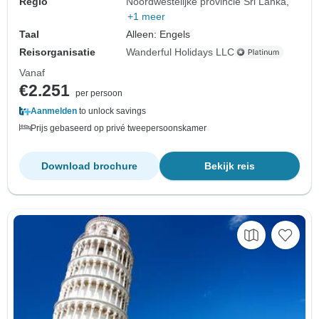
Regio
Noordwestelijke provincie Sri Lanka
+1 meer
Taal
Alleen: Engels
Reisorganisatie
Wanderful Holidays LLC
Vanaf
€2.251
per persoon
Aanmelden
to unlock savings
Prijs gebaseerd op privé tweepersoonskamer
Download brochure
Bekijk reis