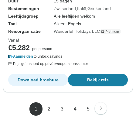
Duur
15 dagen
Bestemmingen
Zwitserland
Italië
Griekenland
Leeftijdsgroep
Alle leeftijden welkom
Taal
Alleen: Engels
Reisorganisatie
Wanderful Holidays LLC
Vanaf
€5.282
per persoon
Aanmelden
to unlock savings
Prijs gebaseerd op privé tweepersoonskamer
Download brochure
Bekijk reis
1
2
3
4
5