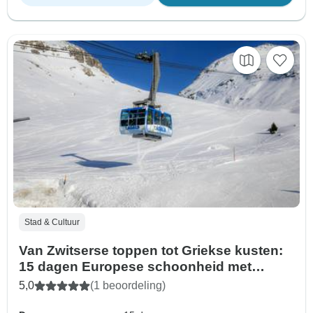
Stad & Cultuur
Van Zwitserse toppen tot Griekse kusten:
15 dagen Europese schoonheid met
optioneel meer van Lugano
5,0
(1 beoordeling)