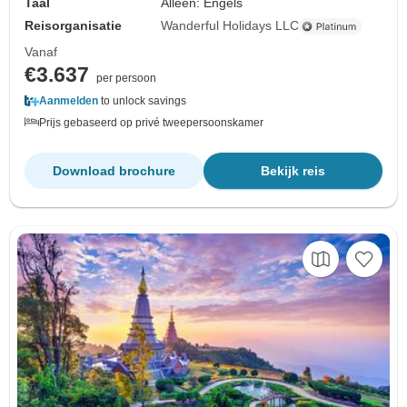
Taal
Alleen: Engels
Reisorganisatie
Wanderful Holidays LLC
Vanaf
€3.637
per persoon
Aanmelden
to unlock savings
Prijs gebaseerd op privé tweepersoonskamer
Download brochure
Bekijk reis