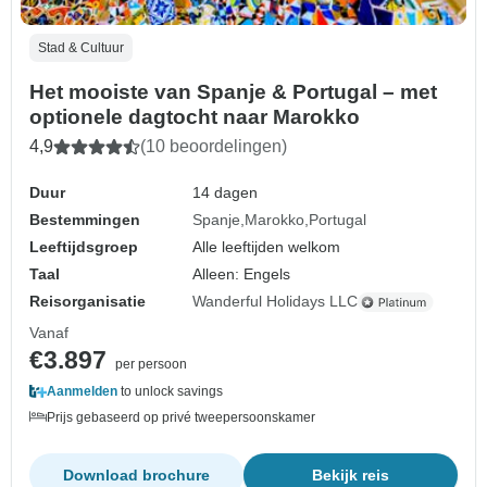
Stad & Cultuur
Het mooiste van Spanje & Portugal – met
optionele dagtocht naar Marokko
4,9
(10 beoordelingen)
Duur
14 dagen
Bestemmingen
Spanje
Marokko
Portugal
Leeftijdsgroep
Alle leeftijden welkom
Taal
Alleen: Engels
Reisorganisatie
Wanderful Holidays LLC
Vanaf
€3.897
per persoon
Aanmelden
to unlock savings
Prijs gebaseerd op privé tweepersoonskamer
Download brochure
Bekijk reis