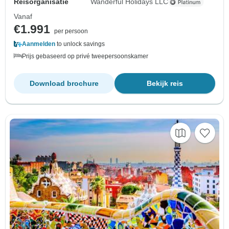
Reisorganisatie
Wanderful Holidays LLC
Vanaf
€1.991
per persoon
Aanmelden
to unlock savings
Prijs gebaseerd op privé tweepersoonskamer
Download brochure
Bekijk reis