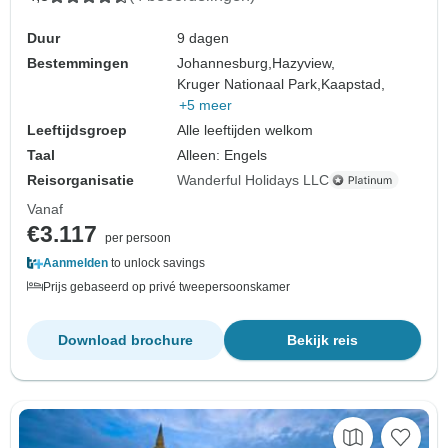
Duur
9 dagen
Bestemmingen
Johannesburg,
Hazyview,
Kruger Nationaal Park,
Kaapstad,
+5 meer
Leeftijdsgroep
Alle leeftijden welkom
Taal
Alleen: Engels
Reisorganisatie
Wanderful Holidays LLC
Vanaf
€3.117
per persoon
Aanmelden
to unlock savings
Prijs gebaseerd op privé tweepersoonskamer
Download brochure
Bekijk reis