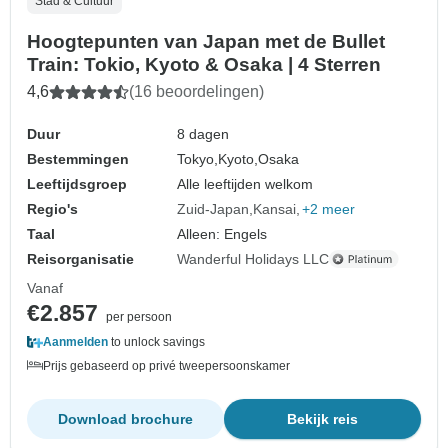
Stad & Cultuur
Hoogtepunten van Japan met de Bullet
Train: Tokio, Kyoto & Osaka | 4 Sterren
4,6
(16 beoordelingen)
Duur
8 dagen
Bestemmingen
Tokyo,
Kyoto,
Osaka
Leeftijdsgroep
Alle leeftijden welkom
Regio's
Zuid-Japan
Kansai
+2 meer
Taal
Alleen: Engels
Reisorganisatie
Wanderful Holidays LLC
Vanaf
€2.857
per persoon
Aanmelden
to unlock savings
Prijs gebaseerd op privé tweepersoonskamer
Download brochure
Bekijk reis