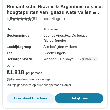
Romantische Brazilië & Argentinië reis met
hoogtepunten van Iguazu watervallen &
Rio
4,6
(61 beoordelingen)
Duur
10 dagen
Bestemmingen
Buenos Aires,
Foz Do Iguacu,
Rio de Janeiro
Leeftijdsgroep
Alle leeftijden welkom
Taal
Alleen: Engels
Reisorganisatie
Wanderful Holidays LLC
Vanaf
€1.818
per persoon
Aanmelden
to unlock savings
Prijs gebaseerd op privé tweepersoonskamer
Download brochure
Bekijk reis