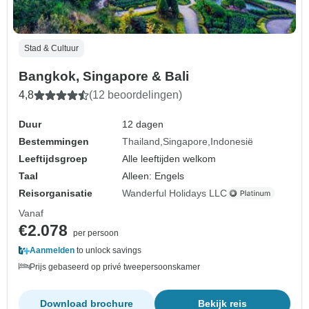
Stad & Cultuur
Bangkok, Singapore & Bali
4,8
(12 beoordelingen)
Duur
12 dagen
Bestemmingen
Thailand
Singapore
Indonesië
Leeftijdsgroep
Alle leeftijden welkom
Taal
Alleen: Engels
Reisorganisatie
Wanderful Holidays LLC
Vanaf
€2.078
per persoon
Aanmelden
to unlock savings
Prijs gebaseerd op privé tweepersoonskamer
Download brochure
Bekijk reis