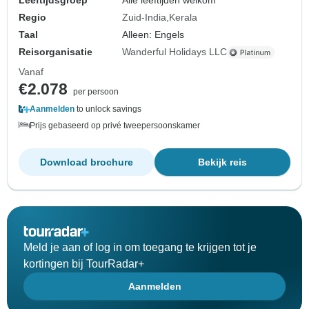
Leeftijdsgroep
Alle leeftijden welkom
Regio
Zuid-India
Kerala
Taal
Alleen: Engels
Reisorganisatie
Wanderful Holidays LLC
Vanaf
€2.078
per persoon
Aanmelden
to unlock savings
Prijs gebaseerd op privé tweepersoonskamer
Download brochure
Bekijk reis
Meld je aan of log in om toegang te krijgen tot je
kortingen bij TourRadar+
Aanmelden