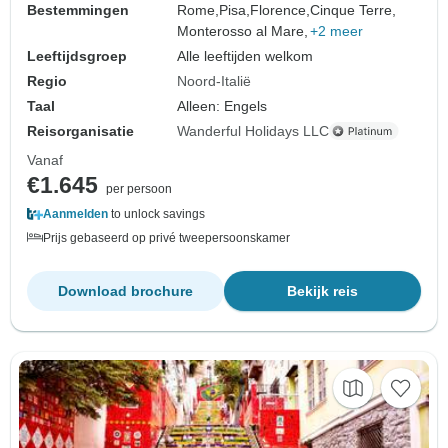
Bestemmingen
Rome,
Pisa,
Florence,
Cinque Terre,
Monterosso al Mare,
+2 meer
Leeftijdsgroep
Alle leeftijden welkom
Regio
Noord-Italië
Taal
Alleen: Engels
Reisorganisatie
Wanderful Holidays LLC
Vanaf
€1.645
per persoon
Aanmelden
to unlock savings
Prijs gebaseerd op privé tweepersoonskamer
Download brochure
Bekijk reis