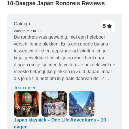
10-Daagse Japan Rondreis Reviews
Caleigh
5
Was op reis in Juli
De rondreis was geweldig, met een heleboel
verschillende plekken! Er is een goede balans
tussen vrije tijd en geplande activiteiten, en je
krijgt geweldige tips als je op zoek bent naar
dingen om je tijd mee te vullen. Je bezoekt wel de
meeste belangrijke plekken in Zuid-Japan, maar
als je de tijd hebt om in plaats daarvan de 14-
daagse tour te doen, zou ik dat zeker aanraden,
Toon meer
want 10 dagen voelt niet lang genoeg!
Japan klassiek – One Life Adventures – 10
dagen