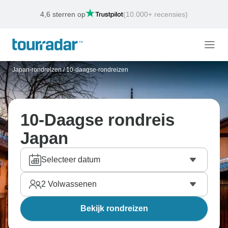
Deals van de Week
Eindigt:
2
D
23
U
0
M
14
S
Japan-rondreizen
/
10-daagse-rondreizen
10-Daagse rondreis
Japan
Selecteer datum
2
Volwassenen
Bekijk rondreizen