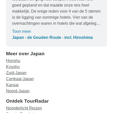
goed gepland en dat maakte onze reis heel
makkelijk. De enige reden voor 4 van de 5 sterren
is de ligging van sommige hotels. Vier van de
overnachtingen waren in hotels die wat afgelegen
lagen, waardoor het lastig was om 's avonds uit
Toon meer
eten te gaan of iets te ondernemen. Als je het fijn
Japan - de Gouden Route - incl. Hiroshima
vindt om na een dag sightseeing lekker in het
hotel te relaxen, is dat prima. Wij geven er de
Meer over Japan
voorkeur aan om ons op te frissen en de stad in te
gaan. Ik had liever locaties gehad die dichter bij
Honshu
het stadscentrum lagen.
Kyushu
Zuid-Japan
Centraal-Japan
Kansai
Noord-Japan
Ontdek TourRadar
Noorderlicht Reizen