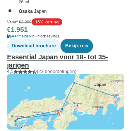
26 mi
Osaka
Japan
Vanaf
€2.295
15% korting
€1.951
Aanmelden
to unlock savings
Download brochure
Bekijk reis
Essential Japan voor 18- tot 35-
jarigen
4,5
(22 beoordelingen)