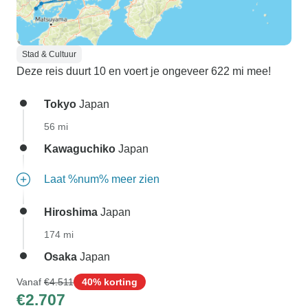
Stad & Cultuur
Deze reis duurt 10 en voert je ongeveer 622 mi mee!
Tokyo
Japan
56 mi
Kawaguchiko
Japan
Laat %num% meer zien
Hiroshima
Japan
174 mi
Osaka
Japan
Vanaf
€4.511
40% korting
€2.707