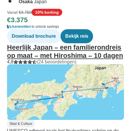
Osaka
Japan
Vanaf
€3.750
10% korting
€3.375
Aanmelden
to unlock savings
Download brochure
Bekijk reis
Heerlijk Japan – een familierondreis
op maat – met Hiroshima – 10 dagen
4,8
(24 beoordelingen)
Stad & Cultuur
UNESCO-erfgoed zoals het Itsukushima-schrijn en de