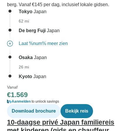
berg. Vanaf €145 per dag, inclusief lokale gidsen.
Tokyo
Japan
62 mi
De berg Fuji
Japan
Laat %num% meer zien
Osaka
Japan
26 mi
Kyoto
Japan
Vanaf
€1.569
Aanmelden
to unlock savings
Download brochure
Bekijk reis
10-daagse privé Japan familiereis
met kinderen (gids en chauffeur