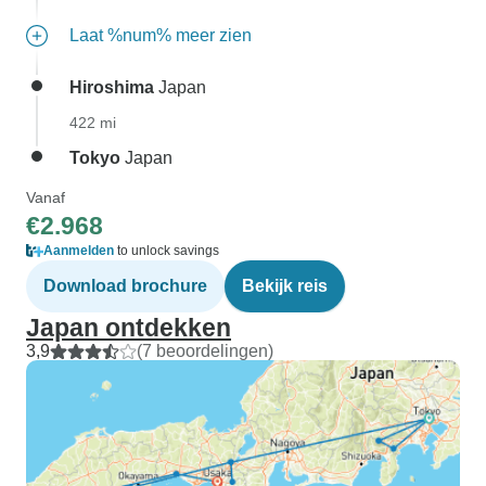
Laat %num% meer zien
Hiroshima
Japan
422 mi
Tokyo
Japan
Vanaf
€2.968
Aanmelden
to unlock savings
Download brochure
Bekijk reis
Japan ontdekken
3,9
(7 beoordelingen)