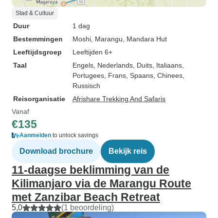
Stad & Cultuur
Duur
1 dag
Bestemmingen
Moshi
, Marangu
, Mandara Hut
Leeftijdsgroep
Leeftijden 6+
Taal
Engels, Nederlands, Duits, Italiaans,
Portugees, Frans, Spaans, Chinees,
Russisch
Reisorganisatie
Afrishare Trekking And Safaris
Vanaf
€135
Aanmelden
to unlock savings
Download brochure
Bekijk reis
11-daagse beklimming van de
Kilimanjaro via de Marangu Route
met Zanzibar Beach Retreat
5,0
(1 beoordeling)