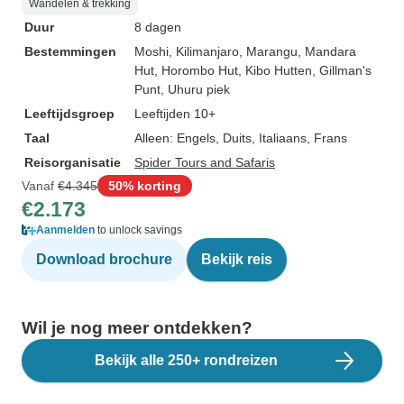
Wandelen & trekking
Duur
8 dagen
Bestemmingen
Moshi
, Kilimanjaro
, Marangu
, Mandara
Hut
, Horombo Hut
, Kibo Hutten
, Gillman's
Punt
, Uhuru piek
Leeftijdsgroep
Leeftijden 10+
Taal
Alleen: Engels, Duits, Italiaans, Frans
Reisorganisatie
Spider Tours and Safaris
Vanaf
€4.345
50% korting
€2.173
Aanmelden
to unlock savings
Download brochure
Bekijk reis
Wil je nog meer ontdekken?
Bekijk alle 250+ rondreizen