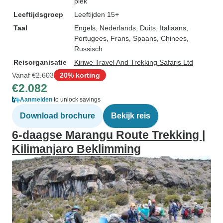
piek
Leeftijdsgroep
Leeftijden 15+
Taal
Engels, Nederlands, Duits, Italiaans,
Portugees, Frans, Spaans, Chinees,
Russisch
Reisorganisatie
Kiriwe Travel And Trekking Safaris Ltd
Vanaf
€2.603
20% korting
€2.082
Aanmelden
to unlock savings
Download brochure
Bekijk reis
6-daagse Marangu Route Trekking |
Kilimanjaro Beklimming