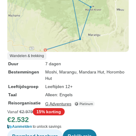
Wandelen & trekking
Duur
7 dagen
Bestemmingen
Moshi
, Marangu
, Mandara Hut
, Horombo
Hut
Leeftijdsgroep
Leeftijden 12+
Taal
Alleen: Engels
Reisorganisatie
G Adventures
Vanaf
€2.979
15% korting
€2.532
Aanmelden
to unlock savings