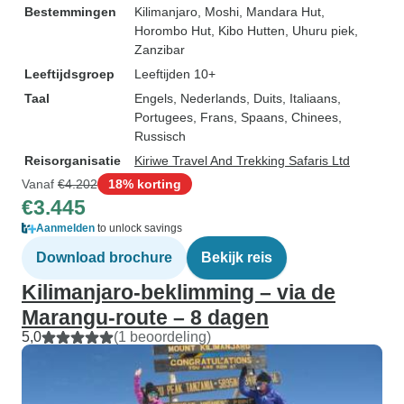
Bestemmingen
Kilimanjaro
, Moshi
, Mandara Hut
,
Horombo Hut
, Kibo Hutten
, Uhuru piek
,
Zanzibar
Leeftijdsgroep
Leeftijden 10+
Taal
Engels, Nederlands, Duits, Italiaans,
Portugees, Frans, Spaans, Chinees,
Russisch
Reisorganisatie
Kiriwe Travel And Trekking Safaris Ltd
Vanaf
€4.202
18% korting
€3.445
Aanmelden
to unlock savings
Download brochure
Bekijk reis
Kilimanjaro-beklimming – via de
Marangu-route – 8 dagen
5,0
(1 beoordeling)