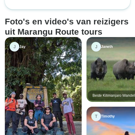
een zeer geweldige ervaring.
georganiseerd, va
Kilimanjaro via de Marangu Route
Marangu-route – 
Hakuna matata :)
kantoorpersoneel 
met Zanzibar Beach Retreat
We genoten echt 
Foto's en video's van reizigers
en toen het ons m
stonden onze gid
uit Marangu Route tours
helpen. We bevelen
zeerste aan aan i
J
J
Jay
Janeth
plan is naar Tanz
asante sana :)
Beste Kilimanjaro Wandel
daagse Marangu Route er
T
Timothy