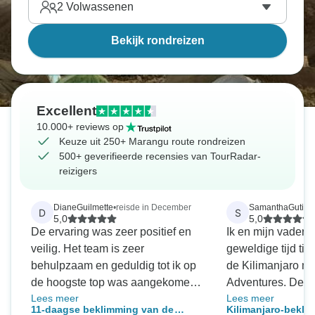
2
Volwassenen
Bekijk rondreizen
Excellent
10.000+ reviews op
Keuze uit 250+ Marangu route rondreizen
500+ geverifieerde recensies van TourRadar-
reizigers
DianeGuilmette
•
reisde in December
SamanthaGutierr
D
S
5,0
5,0
De ervaring was zeer positief en
Ik en mijn vader
veilig. Het team is zeer
geweldige tijd tij
behulpzaam en geduldig tot ik op
de Kilimanjaro m
de hoogste top was aangekomen.
Adventures. De 
Lees meer
Lees meer
De stranden van Zanzibar waren
professioneel. Al
11-daagse beklimming van de
Kilimanjaro-bekli