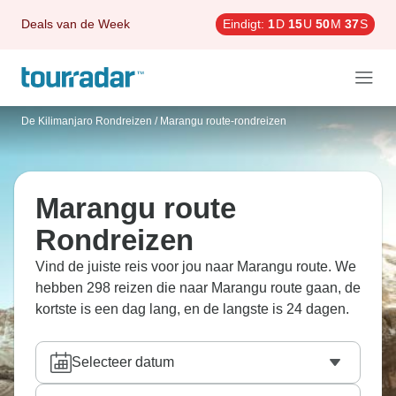
Deals van de Week
Eindigt:
1
D
15
U
50
M
35
S
De Kilimanjaro Rondreizen
/
Marangu route-rondreizen
Marangu route
Rondreizen
Vind de juiste reis voor jou naar Marangu route. We
hebben 298 reizen die naar Marangu route gaan, de
kortste is een dag lang, en de langste is 24 dagen.
Selecteer datum