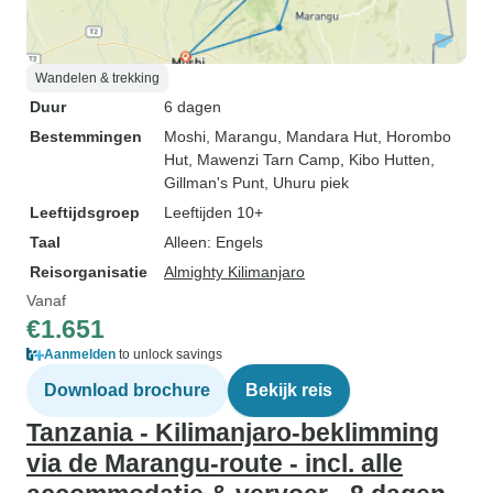
Wandelen & trekking
Duur
6 dagen
Bestemmingen
Moshi
, Marangu
, Mandara Hut
, Horombo
Hut
, Mawenzi Tarn Camp
, Kibo Hutten
,
Gillman's Punt
, Uhuru piek
Leeftijdsgroep
Leeftijden 10+
Taal
Alleen: Engels
Reisorganisatie
Almighty Kilimanjaro
Vanaf
€1.651
Aanmelden
to unlock savings
Download brochure
Bekijk reis
Tanzania - Kilimanjaro-beklimming
via de Marangu-route - incl. alle