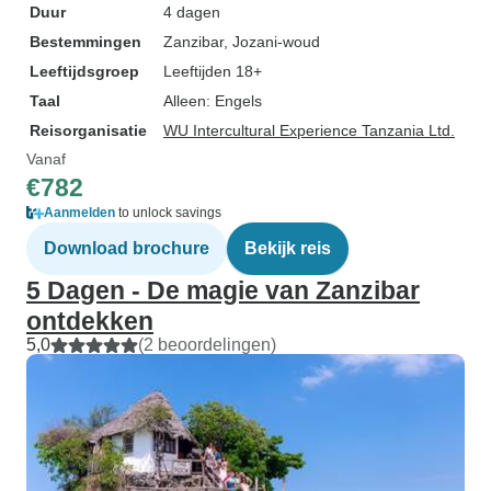
Duur
4 dagen
Bestemmingen
Zanzibar
, Jozani-woud
Leeftijdsgroep
Leeftijden 18+
Taal
Alleen: Engels
Reisorganisatie
WU Intercultural Experience Tanzania Ltd.
Vanaf
€782
Aanmelden
to unlock savings
Download brochure
Bekijk reis
5 Dagen - De magie van Zanzibar
ontdekken
5,0
(2 beoordelingen)