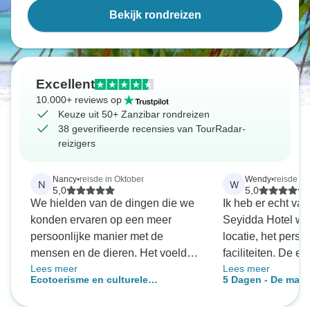
Bekijk rondreizen
Excellent
10.000+ reviews op
Keuze uit 50+ Zanzibar rondreizen
38 geverifieerde recensies van TourRadar-
reizigers
Nancy
•
reisde in Oktober
Wendy
•
reisde in 
N
W
5,0
5,0
We hielden van de dingen die we
Ik heb er echt va
konden ervaren op een meer
Seyidda Hotel wa
persoonlijke manier met de
locatie, het perso
mensen en de dieren. Het voelde
faciliteiten. De e
Lees meer
Lees meer
alsof we de hartslag van de
waren top en gave
Ecotoerisme en culturele
5 Dagen - De magi
mensen, het land en de dieren
om lekker te ont
onderdompeling in het Jozani
ontdekken
meemaakten. De mensen die
Forest National Park gebied,