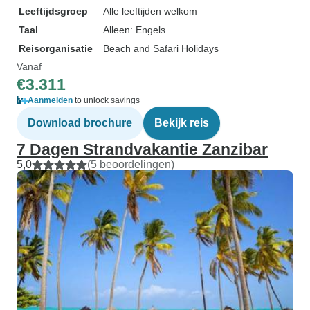
Leeftijdsgroep
Alle leeftijden welkom
Taal
Alleen: Engels
Reisorganisatie
Beach and Safari Holidays
Vanaf
€3.311
Aanmelden
to unlock savings
Download brochure
Bekijk reis
7 Dagen Strandvakantie Zanzibar
5,0
(5 beoordelingen)