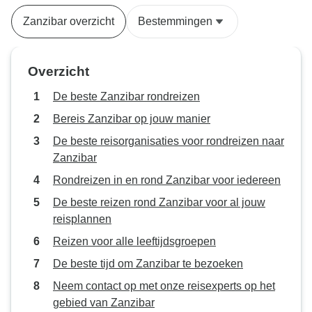
deze kans boden waren geweldig.
Zanzibar
Zanzibar overzicht
Bestemmingen
De gastvrijheid, maaltijden en
accommodatie waren geweldig.
Nancy/Verenigde Staten
Overzicht
De beste Zanzibar rondreizen
Bereis Zanzibar op jouw manier
De beste reisorganisaties voor rondreizen naar
Zanzibar
Rondreizen in en rond Zanzibar voor iedereen
De beste reizen rond Zanzibar voor al jouw
reisplannen
Reizen voor alle leeftijdsgroepen
De beste tijd om Zanzibar te bezoeken
Neem contact op met onze reisexperts op het
gebied van Zanzibar