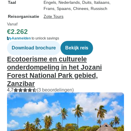
Taal
Engels, Nederlands, Duits, Italiaans,
Frans, Spaans, Chinees, Russisch
Reisorganisatie
Zote Tours
Vanaf
€2.262
Aanmelden
to unlock savings
Download brochure
Bekijk reis
Ecotoerisme en culturele
onderdompeling in het Jozani
Forest National Park gebied,
Zanzibar
4,7
(3 beoordelingen)