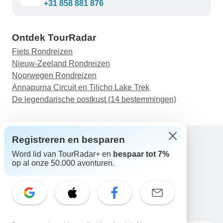
+31 858 881 876
Ontdek TourRadar
Fiets Rondreizen
Nieuw-Zeeland Rondreizen
Noorwegen Rondreizen
Annapurna Circuit en Tilicho Lake Trek
De legendarische oostkust (14 bestemmingen)
Registreren en besparen
Word lid van TourRadar+ en
bespaar tot 7%
Hulp
op al onze 50.000 avonturen.
Neem contact met ons op
Nederland +31 858 881 876
E-mail: support@tourradar.com
Taal selecteren
EN
DE
ES
FR
NL