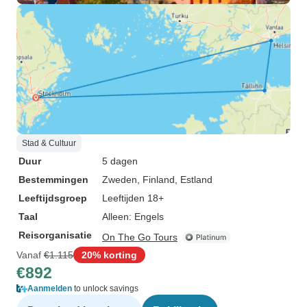
Stad & Cultuur
Duur
5 dagen
Bestemmingen
Zweden
, Finland
, Estland
Leeftijdsgroep
Leeftijden 18+
Taal
Alleen: Engels
Reisorganisatie
On The Go Tours
Vanaf
€1.115
20% korting
€892
Aanmelden
to unlock savings