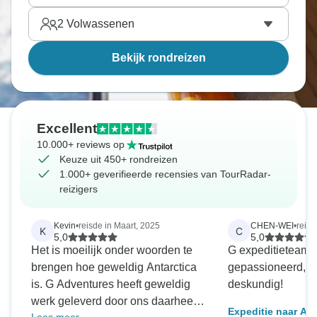
2
Volwassenen
Bekijk rondreizen
Excellent
10.000+ reviews op
Keuze uit 450+ rondreizen
1.000+ geverifieerde recensies van TourRadar-
reizigers
Kevin
•
reisde in Maart, 2025
CHEN-WEI
•
reis
K
C
5,0
5,0
Het is moeilijk onder woorden te
G expeditieteamle
brengen hoe geweldig Antarctica
gepassioneerd, p
is. G Adventures heeft geweldig
deskundig!
werk geleverd door ons daarheen
Expeditie naar Ant