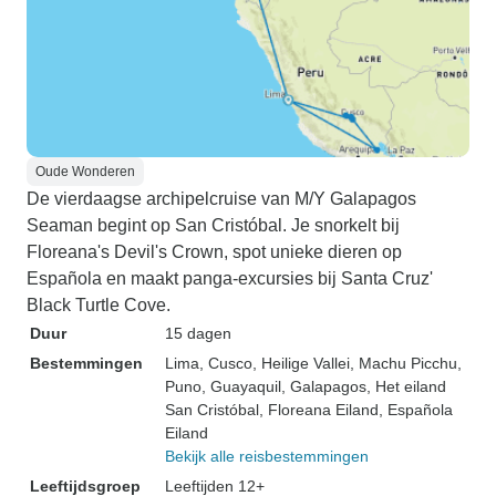
Oude Wonderen
De vierdaagse archipelcruise van M/Y Galapagos
Seaman begint op San Cristóbal. Je snorkelt bij
Floreana's Devil's Crown, spot unieke dieren op
Española en maakt panga-excursies bij Santa Cruz'
Black Turtle Cove.
Duur
15 dagen
Bestemmingen
Lima
, Cusco
, Heilige Vallei
, Machu Picchu
,
Puno
, Guayaquil
, Galapagos
, Het eiland
San Cristóbal
, Floreana Eiland
, Española
Eiland
Bekijk alle reisbestemmingen
Leeftijdsgroep
Leeftijden 12+