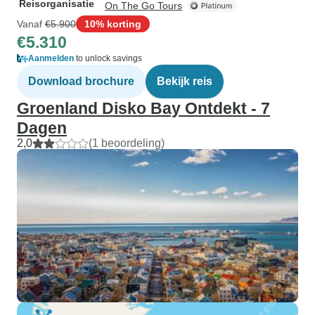
Reisorganisatie
On The Go Tours
Vanaf
€5.900
10% korting
€5.310
Aanmelden
to unlock savings
Download brochure
Bekijk reis
Groenland Disko Bay Ontdekt - 7
Dagen
2,0
(1 beoordeling)