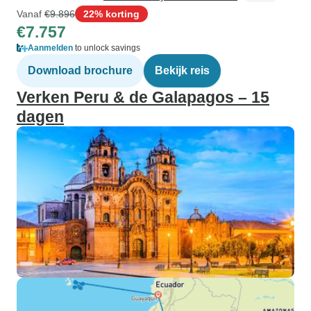
Vanaf
€9.896
22% korting
€7.757
Aanmelden
to unlock savings
Download brochure
Bekijk reis
Verken Peru & de Galapagos – 15
dagen