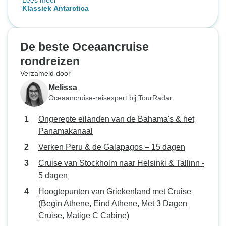
Lees meer
te brengen en ons een geweldige
Klassiek Antarctica
ervaring te bezorgen.
De beste Oceaancruise
rondreizen
Verzameld door
Melissa
Oceaancruise-reisexpert bij TourRadar
Ongerepte eilanden van de Bahama's & het
Panamakanaal
Verken Peru & de Galapagos – 15 dagen
Cruise van Stockholm naar Helsinki & Tallinn -
5 dagen
Hoogtepunten van Griekenland met Cruise
(Begin Athene, Eind Athene, Met 3 Dagen
Cruise, Matige C Cabine)