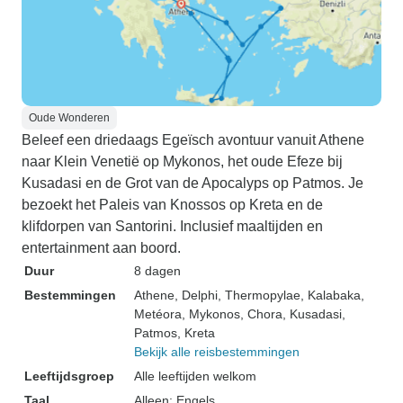
Oude Wonderen
Beleef een driedaags Egeïsch avontuur vanuit Athene
naar Klein Venetië op Mykonos, het oude Efeze bij
Kusadasi en de Grot van de Apocalyps op Patmos. Je
bezoekt het Paleis van Knossos op Kreta en de
klifdorpen van Santorini. Inclusief maaltijden en
entertainment aan boord.
Duur
8 dagen
Bestemmingen
Athene
, Delphi
, Thermopylae
, Kalabaka
,
Metéora
, Mykonos
, Chora
, Kusadasi
,
Patmos
, Kreta
Bekijk alle reisbestemmingen
Leeftijdsgroep
Alle leeftijden welkom
Taal
Alleen: Engels