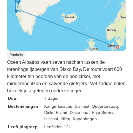
Poolreis
Ocean Albatros vaart zeven nachten tussen de
torenhoge ijsbergen van Disko Bay. De route voert 600
kilometer ten noorden van de poolcirkel, met
middernachtzon en kalvende gletsjers. Met zodiac-boten
bezoek je afgelegen nederzettingen.
Duur
7 dagen
Bestemmingen
Kangerlussuaq
, Sisimiut
, Qeqertarsuaq
,
Disko Eiland
, Disko baai
, Eqip Sermia
,
Ilulissat
, Itilleq
, Kopenhagen
Leeftijdsgroep
Leeftijden 12+