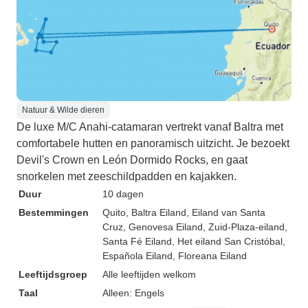
Natuur & Wilde dieren
De luxe M/C Anahi-catamaran vertrekt vanaf Baltra met
comfortabele hutten en panoramisch uitzicht. Je bezoekt
Devil's Crown en León Dormido Rocks, en gaat
snorkelen met zeeschildpadden en kajakken.
Duur
10 dagen
Bestemmingen
Quito
, Baltra Eiland
, Eiland van Santa
Cruz
, Genovesa Eiland
, Zuid-Plaza-eiland
,
Santa Fé Eiland
, Het eiland San Cristóbal
,
Española Eiland
, Floreana Eiland
Leeftijdsgroep
Alle leeftijden welkom
Taal
Alleen: Engels