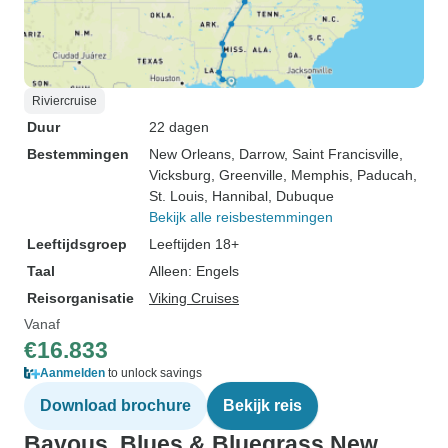
Riviercruise
Duur
22 dagen
Bestemmingen
New Orleans
, Darrow
, Saint Francisville
,
Vicksburg
, Greenville
, Memphis
, Paducah
,
St. Louis
, Hannibal
, Dubuque
Bekijk alle reisbestemmingen
Leeftijdsgroep
Leeftijden 18+
Taal
Alleen: Engels
Reisorganisatie
Viking Cruises
Vanaf
€16.833
Aanmelden
to unlock savings
Download brochure
Bekijk reis
Bayous, Blues & Bluegrass New