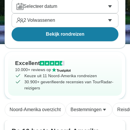
Selecteer datum
2
Volwassenen
Bekijk rondreizen
Excellent
10.000+ reviews op
Keuze uit 11 Noord-Amerika rondreizen
30.900+ geverifieerde recensies van TourRadar-
reizigers
Noord-Amerika overzicht
Bestemmingen
Reisd