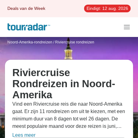
Deals van de Week
Eindigt:
12 aug. 2026
Noord-Amerika-rondreizen
/
Riviercruise rondreizen
Riviercruise
Rondreizen in Noord-
Amerika
Vind een Riviercruise reis die naar Noord-Amerika
gaat. Er zijn 11 rondreizen om uit te kiezen, met een
minimum duur van 8 dagen tot wel 26 dagen. De
meest populaire maand voor deze reizen is juni,
dan beginnen de meeste reizen.
Lees meer