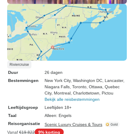
Riviercruise
Duur
26 dagen
Bestemmingen
New York City
, Washington DC
, Lancaster
,
Niagara Falls
, Toronto
, Ottawa
, Quebec
City
, Montreal
, Charlottetown
, Pictou
Bekijk alle reisbestemmingen
Leeftijdsgroep
Leeftijden 18+
Taal
Alleen: Engels
Reisorganisatie
Scenic Luxury Cruises & Tours
Vanaf
€19.822
9% korting