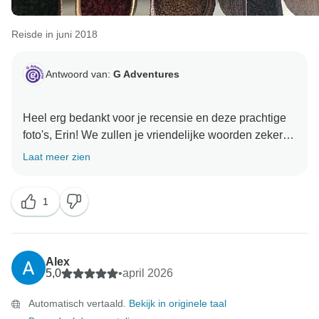
Reisde in juni 2018
Antwoord van:
G Adventures
Heel erg bedankt voor je recensie en deze prachtige
foto's, Erin! We zullen je vriendelijke woorden zeker
delen met je CEO. Zij zijn echt het hart van onze
Laat meer zien
avonturen en ze zullen blij zijn om te horen dat ze
1
Alex
5,0
•
april 2026
Automatisch vertaald.
Bekijk in originele taal