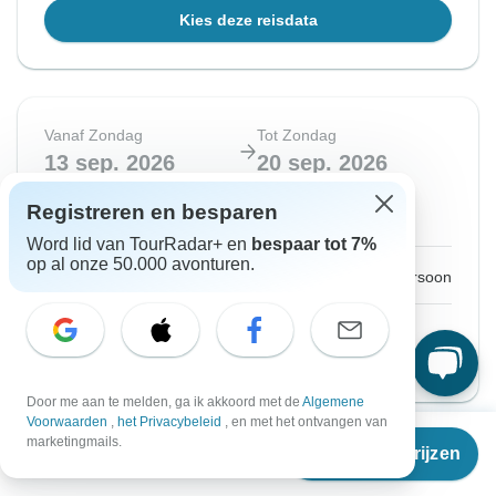
Kies deze reisdata
Vanaf Zondag
Tot Zondag
13 sep. 2026
20 sep. 2026
Registreren en besparen
Uitverkocht
Word lid van TourRadar+ en
bespaar tot 7%
op al onze 50.000 avonturen.
€799
Vanaf:
per persoon
Bekijk vergelijkbare rondreizen voor deze data
Door me aan te melden, ga ik akkoord met de
Algemene
Voorwaarden
,
het Privacybeleid
, en met het ontvangen van
Vanaf
€799
marketingmails.
Reisdata & prijzen
€
599
Directe bevestiging
-25%
per persoon