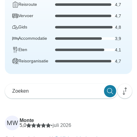
Reisroute
4,7
Vervoer
4,7
Gids
4,8
Accommodatie
3,9
Eten
4,1
Reisorganisatie
4,7
Monte
MW
5,0
•
juli 2026