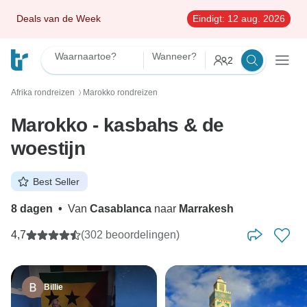
Deals van de Week
Eindigt:
12 aug. 2026
Waarnaartoe?
Wanneer?
2
Afrika rondreizen
Marokko rondreizen
〉
Marokko - kasbahs & de
woestijn
Best Seller
8 dagen
•
Van
Casablanca
naar
Marrakesh
4,7
(302 beoordelingen)
Billie