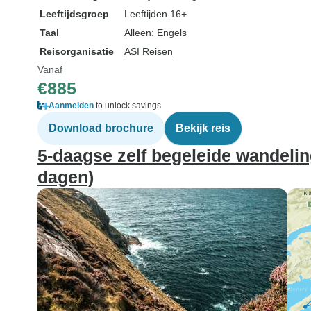
Leeftijdsgroep
Leeftijden 16+
Taal
Alleen: Engels
Reisorganisatie
ASI Reisen
Vanaf
€885
Aanmelden
to unlock savings
Download brochure
Bekijk reis
5-daagse zelf begeleide wandeli
dagen)