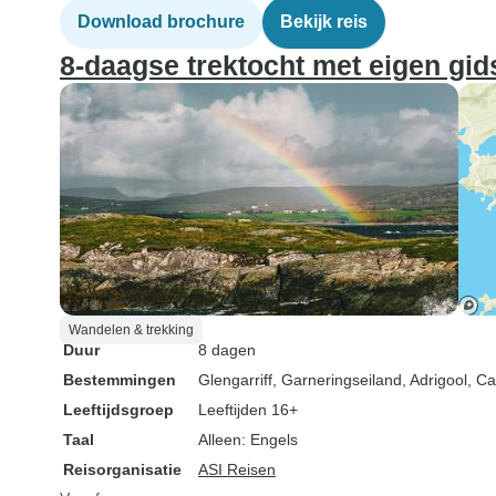
Download brochure
Bekijk reis
8-daagse trektocht met eigen gid
Wandelen & trekking
Duur
8 dagen
Bestemmingen
Glengarriff
, Garneringseiland
, Adrigool
, C
Leeftijdsgroep
Leeftijden 16+
Taal
Alleen: Engels
Reisorganisatie
ASI Reisen