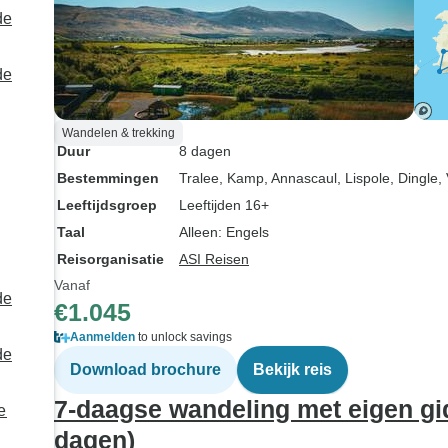
de
de
Wandelen & trekking
Duur
8 dagen
Bestemmingen
Tralee
, Kamp
, Annascaul
, Lispole
, Dingle
,
Leeftijdsgroep
Leeftijden 16+
Taal
Alleen: Engels
Reisorganisatie
ASI Reisen
Vanaf
de
€1.045
Aanmelden
to unlock savings
de
Download brochure
Bekijk reis
7-daagse wandeling met eigen gi
e
dagen)