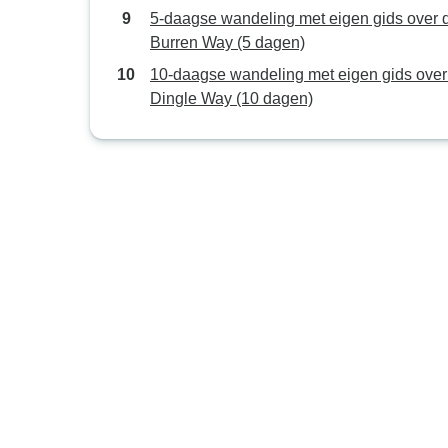
5-daagse wandeling met eigen gids over 
Burren Way (5 dagen)
10-daagse wandeling met eigen gids over
Dingle Way (10 dagen)