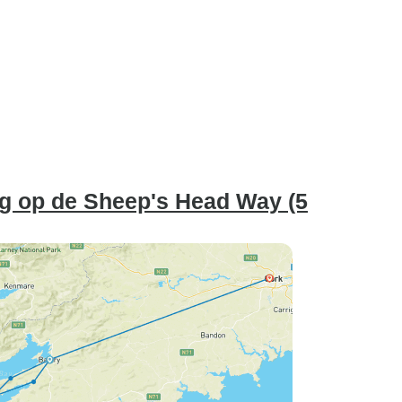
ng op de Sheep's Head Way (5