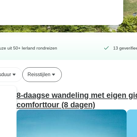
ze uit 50+ Ierland rondreizen
13 geverifie
sduur
Reisstijlen
8-daagse wandeling met eigen gi
comforttour (8 dagen)