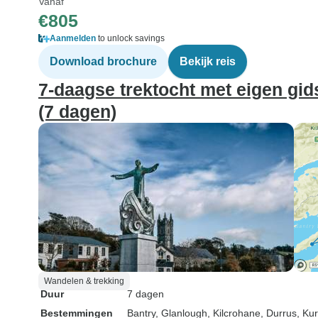
Vanaf
€805
Aanmelden
to unlock savings
Download brochure
Bekijk reis
7-daagse trektocht met eigen gi
(7 dagen)
Wandelen & trekking
Duur
7 dagen
Bestemmingen
Bantry
, Glanlough
, Kilcrohane
, Durrus
, Ku