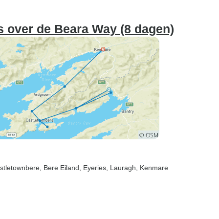
s over de Beara Way (8 dagen)
astletownbere
, Bere Eiland
, Eyeries
, Lauragh
, Kenmare