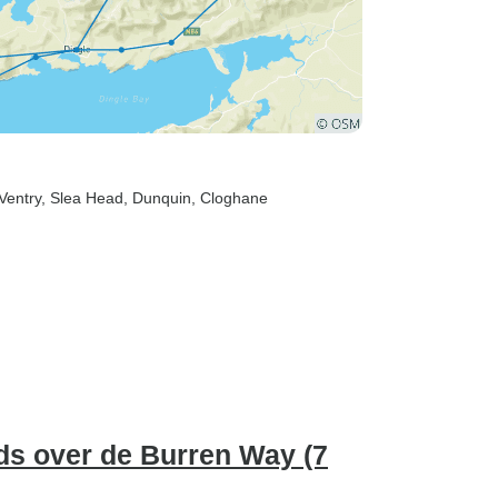
 Ventry
, Slea Head
, Dunquin
, Cloghane
ds over de Burren Way (7