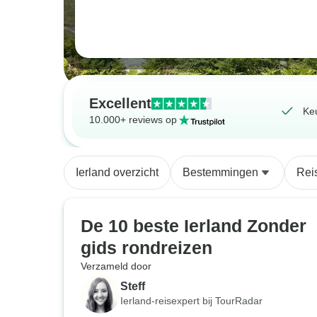
Excellent
Keu
10.000+ reviews op
Ierland overzicht
Bestemmingen
Rei
De 10 beste Ierland Zonder
gids rondreizen
Verzameld door
Steff
Ierland-reisexpert bij TourRadar