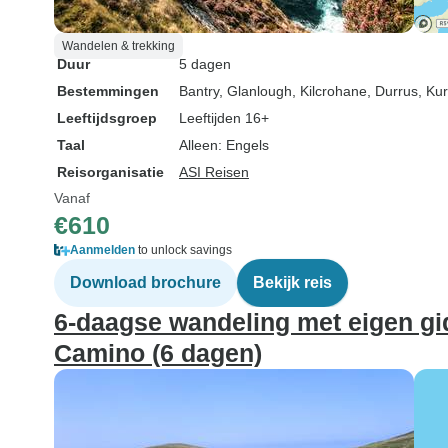
Wandelen & trekking
Duur
5 dagen
Bestemmingen
Bantry
, Glanlough
, Kilcrohane
, Durrus
, Ku
Leeftijdsgroep
Leeftijden 16+
Taal
Alleen: Engels
Reisorganisatie
ASI Reisen
Vanaf
€610
Aanmelden
to unlock savings
Download brochure
Bekijk reis
6-daagse wandeling met eigen gi
Camino (6 dagen)