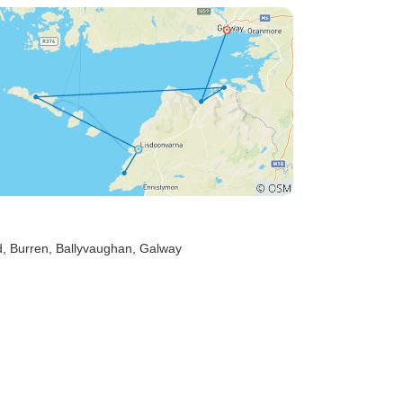
d
, Burren
, Ballyvaughan
, Galway