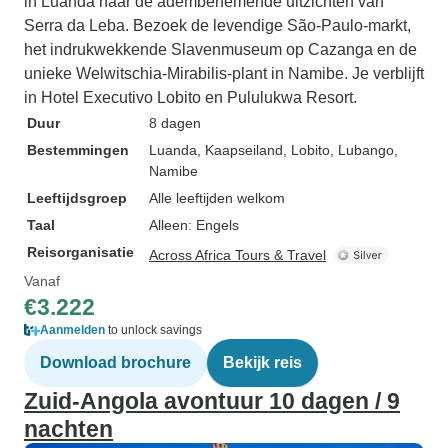
in Luanda naar de adembenemende uitzichten van
Serra da Leba. Bezoek de levendige São-Paulo-markt,
het indrukwekkende Slavenmuseum op Cazanga en de
unieke Welwitschia-Mirabilis-plant in Namibe. Je verblijft
in Hotel Executivo Lobito en Pululukwa Resort.
Duur
8 dagen
Bestemmingen
Luanda
, Kaapseiland
, Lobito
, Lubango
,
Namibe
Leeftijdsgroep
Alle leeftijden welkom
Taal
Alleen: Engels
Reisorganisatie
Across Africa Tours & Travel
Vanaf
€3.222
Aanmelden
to unlock savings
Download brochure
Bekijk reis
Zuid-Angola avontuur 10 dagen / 9
nachten