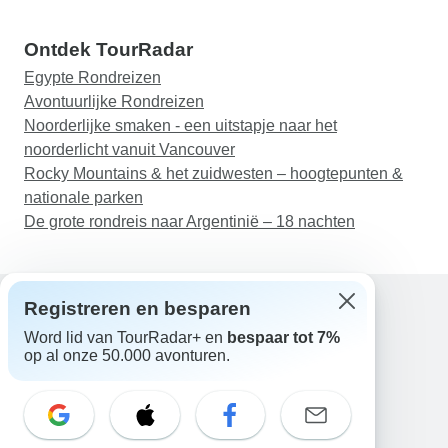
Ontdek TourRadar
Egypte Rondreizen
Avontuurlijke Rondreizen
Noorderlijke smaken - een uitstapje naar het
noorderlicht vanuit Vancouver
Rocky Mountains & het zuidwesten – hoogtepunten &
nationale parken
De grote rondreis naar Argentinië – 18 nachten
Registreren en besparen
Word lid van TourRadar+ en
bespaar tot 7%
Hulp
op al onze 50.000 avonturen.
Neem contact met ons op
Nederland +31 858 881 876
E-mail: support@tourradar.com
Taal selecteren