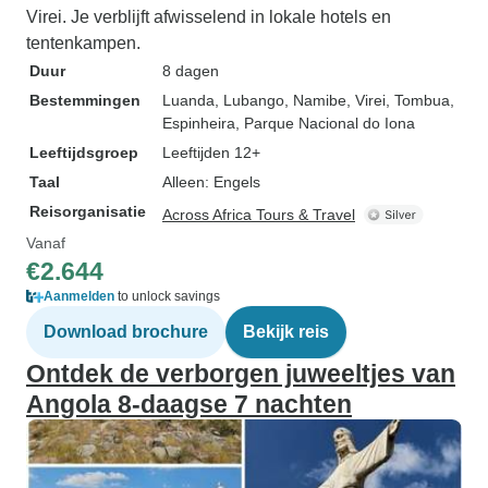
Virei. Je verblijft afwisselend in lokale hotels en
tentenkampen.
Duur
8 dagen
Bestemmingen
Luanda
, Lubango
, Namibe
, Virei
, Tombua
,
Espinheira
, Parque Nacional do Iona
Leeftijdsgroep
Leeftijden 12+
Taal
Alleen: Engels
Reisorganisatie
Across Africa Tours & Travel
Vanaf
€2.644
Aanmelden
to unlock savings
Download brochure
Bekijk reis
Ontdek de verborgen juweeltjes van
Angola 8-daagse 7 nachten