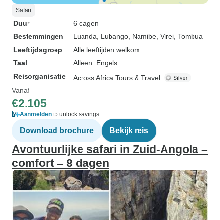
Safari
Duur
6 dagen
Bestemmingen
Luanda
, Lubango
, Namibe
, Virei
, Tombua
Leeftijdsgroep
Alle leeftijden welkom
Taal
Alleen: Engels
Reisorganisatie
Across Africa Tours & Travel
Vanaf
€2.105
Aanmelden
to unlock savings
Download brochure
Bekijk reis
Avontuurlijke safari in Zuid-Angola –
comfort – 8 dagen