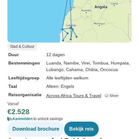
Stad & Cultuur
Duur
12 dagen
Bestemmingen
Luanda
, Namibe
, Virei
, Tombua
, Humpata
,
Lubango
, Cahama
, Chibia
, Oncocua
Leeftijdsgroep
Alle leeftijden welkom
Taal
Alleen: Engels
Reisorganisatie
Across Africa Tours & Travel
Vanaf
€2.528
Aanmelden
to unlock savings
Download brochure
Bekijk reis