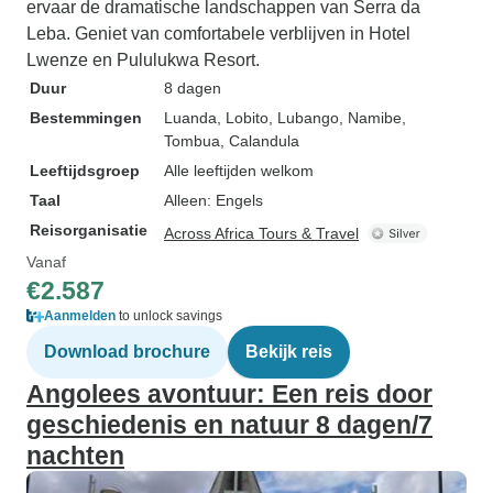
ervaar de dramatische landschappen van Serra da
Leba. Geniet van comfortabele verblijven in Hotel
Lwenze en Pululukwa Resort.
Duur
8 dagen
Bestemmingen
Luanda
, Lobito
, Lubango
, Namibe
,
Tombua
, Calandula
Leeftijdsgroep
Alle leeftijden welkom
Taal
Alleen: Engels
Reisorganisatie
Across Africa Tours & Travel
Vanaf
€2.587
Aanmelden
to unlock savings
Download brochure
Bekijk reis
Angolees avontuur: Een reis door
geschiedenis en natuur 8 dagen/7
nachten