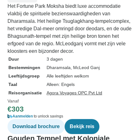
Het Fortune Park Moksha biedt luxe accommodatie
vlakbij de spirituele bezienswaardigheden van
Dharamsala. Het heilige Tsuglagkhang-tempelcomplex,
het vredige Dal-meer omringd door deodars, en de oude
Bhagsunath-tempel met zijn heilige bron tonen het
erfgoed van de regio. McLeodganj vormt met zijn vele
kloosters een bijzonder decor.
Duur
3 dagen
Bestemmingen
Dharamsala
, McLeod Ganj
Leeftijdsgroep
Alle leeftijden welkom
Taal
Alleen: Engels
Reisorganisatie
Agora Voyages OPC Pvt Ltd
Vanaf
€303
Aanmelden
to unlock savings
Download brochure
Bekijk reis
Gouden Tempel met Koloniale