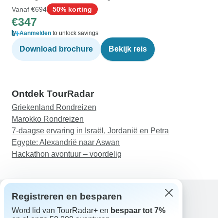
Vanaf
€694
50% korting
€347
Aanmelden
to unlock savings
Download brochure
Bekijk reis
Ontdek TourRadar
Griekenland Rondreizen
Marokko Rondreizen
7-daagse ervaring in Israël, Jordanië en Petra
Egypte: Alexandrië naar Aswan
Hackathon avontuur – voordelig
Registreren en besparen
Word lid van TourRadar+ en
bespaar tot 7%
Hulp