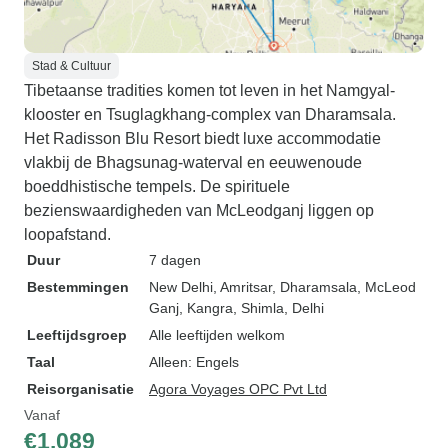
Stad & Cultuur
Tibetaanse tradities komen tot leven in het Namgyal-
klooster en Tsuglagkhang-complex van Dharamsala.
Het Radisson Blu Resort biedt luxe accommodatie
vlakbij de Bhagsunag-waterval en eeuwenoude
boeddhistische tempels. De spirituele
bezienswaardigheden van McLeodganj liggen op
loopafstand.
Duur
7 dagen
Bestemmingen
New Delhi
, Amritsar
, Dharamsala
, McLeod
Ganj
, Kangra
, Shimla
, Delhi
Leeftijdsgroep
Alle leeftijden welkom
Taal
Alleen: Engels
Reisorganisatie
Agora Voyages OPC Pvt Ltd
Vanaf
€1.089