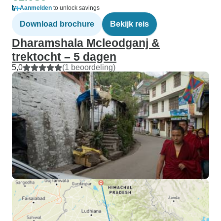
Aanmelden
to unlock savings
Download brochure
Bekijk reis
Dharamshala Mcleodganj &
trektocht – 5 dagen
5,0
(1 beoordeling)