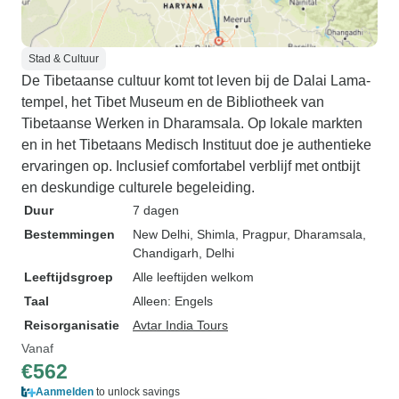
Stad & Cultuur
De Tibetaanse cultuur komt tot leven bij de Dalai Lama-
tempel, het Tibet Museum en de Bibliotheek van
Tibetaanse Werken in Dharamsala. Op lokale markten
en in het Tibetaans Medisch Instituut doe je authentieke
ervaringen op. Inclusief comfortabel verblijf met ontbijt
en deskundige culturele begeleiding.
Duur
7 dagen
Bestemmingen
New Delhi
, Shimla
, Pragpur
, Dharamsala
,
Chandigarh
, Delhi
Leeftijdsgroep
Alle leeftijden welkom
Taal
Alleen: Engels
Reisorganisatie
Avtar India Tours
Vanaf
€562
Aanmelden
to unlock savings