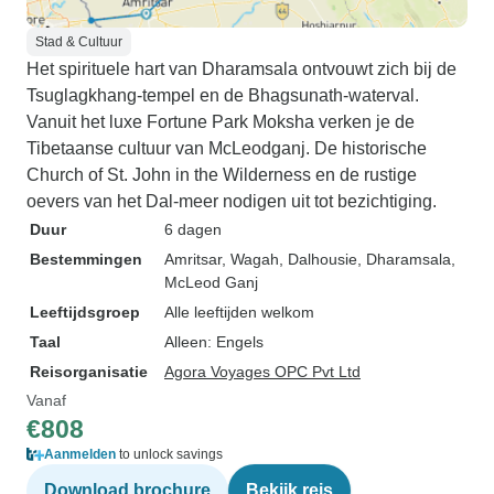
Stad & Cultuur
Het spirituele hart van Dharamsala ontvouwt zich bij de
Tsuglagkhang-tempel en de Bhagsunath-waterval.
Vanuit het luxe Fortune Park Moksha verken je de
Tibetaanse cultuur van McLeodganj. De historische
Church of St. John in the Wilderness en de rustige
oevers van het Dal-meer nodigen uit tot bezichtiging.
Duur
6 dagen
Bestemmingen
Amritsar
, Wagah
, Dalhousie
, Dharamsala
,
McLeod Ganj
Leeftijdsgroep
Alle leeftijden welkom
Taal
Alleen: Engels
Reisorganisatie
Agora Voyages OPC Pvt Ltd
Vanaf
€808
Aanmelden
to unlock savings
Download brochure
Bekijk reis