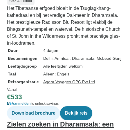
Stad & Cultuur
Het Tibetaanse erfgoed bloeit in de Tsuglagkhang-
kathedraal en bij het vredige Dal-meer in Dharamsala.
Het prestigieuze Radisson Blu Resort ligt vlakbij de
Bhagsunath-tempel en waterval. De historische Church
of St. John in the Wilderness pronkt met prachtige glas-
in-loodramen.
Duur
4 dagen
Bestemmingen
Delhi
, Amritsar
, Dharamsala
, McLeod Ganj
Leeftijdsgroep
Alle leeftijden welkom
Taal
Alleen: Engels
Reisorganisatie
Agora Voyages OPC Pvt Ltd
Vanaf
€533
Aanmelden
to unlock savings
Download brochure
Bekijk reis
Zielen zoeken in Dharamsala: een