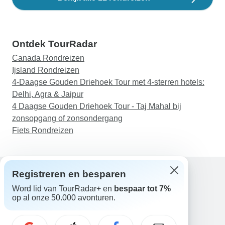
Ontdek TourRadar
Canada Rondreizen
Ijsland Rondreizen
4-Daagse Gouden Driehoek Tour met 4-sterren hotels:
Delhi, Agra & Jaipur
4 Daagse Gouden Driehoek Tour - Taj Mahal bij
zonsopgang of zonsondergang
Fiets Rondreizen
Registreren en besparen
Word lid van TourRadar+ en
bespaar tot 7%
Hulp
op al onze 50.000 avonturen.
Neem contact met ons op
Nederland +31 858 881 876
E-mail: support@tourradar.com